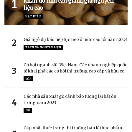
khăn do nhu cầu giảm, giá nguyên
1
liệu cao
HẠT ĐIỀU
Giá ngô dự báo tiếp tục neo ở mức cao tới năm 2023
2
TACN VÀ NGUYÊN LIỆU
Cơ hội ngành sữa Việt Nam: Các doanh nghiệp quốc
3
tế khai phá các cơ hội thị trường cao cấp và hữu cơ
SỮA
Các nhà sản xuất gỗ cảnh báo tương lai bất ổn
4
trong năm 2023
GỖ
Cập nhật thực trạng thị trường bán lẻ thực phẩm