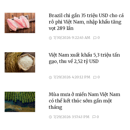
Brazil chi gần 35 triệu USD cho cá
rô phi Việt Nam, nhập khẩu tăng
vọt 289 lần
7/30/2026 9:22:45 AM
0
Việt Nam xuất khẩu 5,3 triệu tấn
gạo, thu về 2,52 tỷ USD
7/29/2026 4:20:12 PM
0
Mùa mưa ở miền Nam Việt Nam
có thể kết thúc sớm gần một
tháng
7/29/2026 3:57:43 PM
0