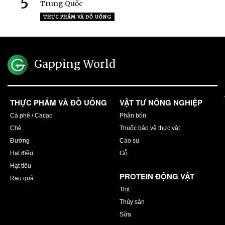
5
Trung Quốc
THỰC PHẨM VÀ ĐỒ UỐNG
Gapping World
THỰC PHẨM VÀ ĐỒ UỐNG
VẬT TƯ NÔNG NGHIỆP
Cà phê / Cacao
Phân bón
Chè
Thuốc bảo vệ thực vật
Đường
Cao su
Hạt điều
Gỗ
Hạt tiêu
PROTEIN ĐỘNG VẬT
Rau quả
Thịt
Thủy sản
Sữa