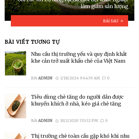
làm giảm sản lượng
BÀI SAU
BÀI VIẾT TƯƠNG TỰ
Nhu cầu thị trường yếu và quy định khắt
khe cản trở xuất khẩu chè của Việt Nam
Bởi
ADMIN
1/18/2024 9:44:39 AM
0
Tiêu dùng chè tăng do người dân được
khuyến khích ở nhà, kéo giá chè tăng
Bởi
ADMIN
10/2/2020 7:15:32 PM
0
Thị trường chè toàn cầu gặp khó khi nhu