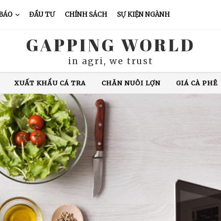
 BÁO
ĐẦU TƯ
CHÍNH SÁCH
SỰ KIỆN NGÀNH
GAPPING WORLD
in agri, we trust
XUẤT KHẨU CÁ TRA
CHĂN NUÔI LỢN
GIÁ CÀ PHÊ
N ĐỘ
GIÁ GẠO
XUẤT KHẨU GẠO
THÁI LAN
VIỆ
COVID-19
MỸ
HOA KỲ
DỊCH TẢ LỢN
NHẬP KH
XUẤT KHẨU CÁ TRA
CHĂN NUÔI LỢN
GIÁ CÀ PHÊ