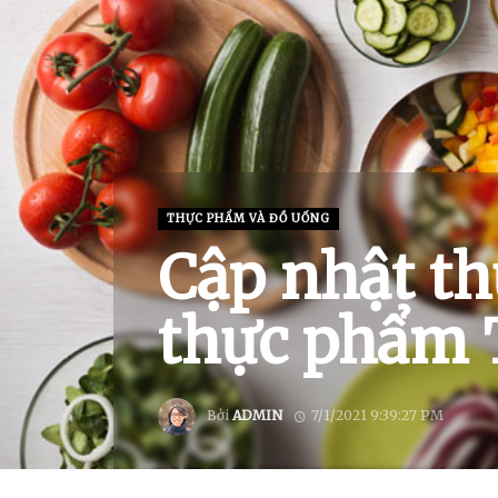
THỰC PHẨM VÀ ĐỒ UỐNG
Cập nhật th
thực phẩm 
Bởi
ADMIN
7/1/2021 9:39:27 PM