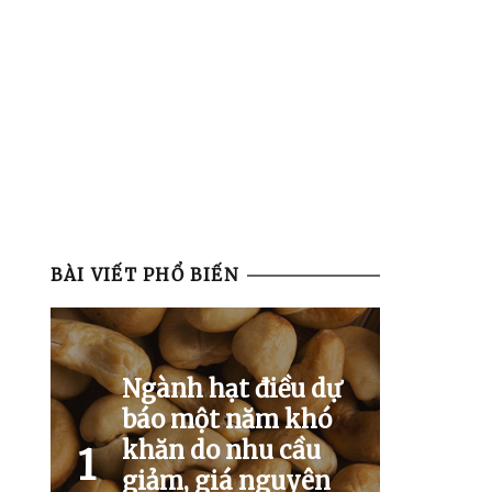
BÀI VIẾT PHỔ BIẾN
Ngành hạt điều dự
báo một năm khó
khăn do nhu cầu
1
giảm, giá nguyên