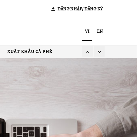
ĐĂNG NHẬP/ ĐĂNG KÝ
VI
EN
XUẤT KHẨU CÀ PHÊ
T NAM
ẨU GẠO
XUẤT KHẨU CÀ PHÊ