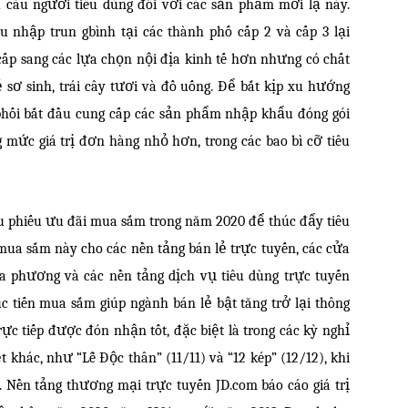
cầu người tiêu dùng đối với các sản phẩm mới lạ này.
u nhập trun gbình tại các thành phố cấp 2 và cấp 3 lại
p sang các lựa chọn nội địa kinh tế hơn nhưng có chất
sơ sinh, trái cây tươi và đồ uống. Để bắt kịp xu hướng
phối bắt đầu cung cấp các sản phẩm nhập khẩu đóng gói
mức giá trị đơn hàng nhỏ hơn, trong các bao bì cỡ tiêu
u phiếu ưu đãi mua sắm trong năm 2020 để thúc đẩy tiêu
mua sắm này cho các nền tảng bán lẻ trực tuyến, các cửa
ịa phương và các nền tảng dịch vụ tiêu dùng trực tuyến
úc tiến mua sắm giúp ngành bán lẻ bật tăng trở lại thông
rực tiếp được đón nhận tốt, đặc biệt là trong các kỳ nghỉ
t khác, như “Lễ Độc thân” (11/11) và “12 kép” (12/12), khi
 Nền tảng thương mại trực tuyến JD.com báo cáo giá trị