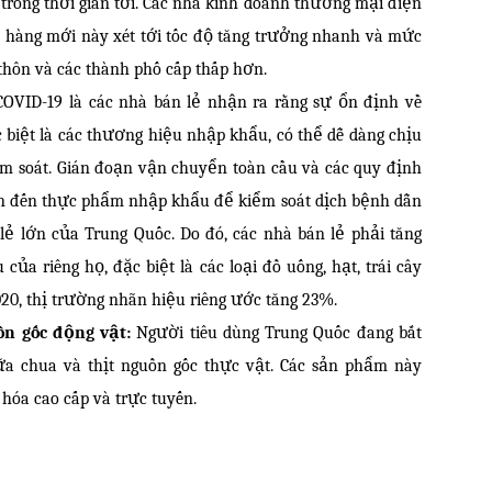
trong thời gian tới. Các nhà kinh doanh thương mại điện
 hàng mới này xét tới tốc độ tăng trưởng nhanh và mức
hôn và các thành phố cấp thấp hơn.
OVID-19 là các nhà bán lẻ nhận ra rằng sự ổn định về
 biệt là các thương hiệu nhập khẩu, có thể dễ dàng chịu
iểm soát. Gián đoạn vận chuyển toàn cầu và các quy định
n đến thực phẩm nhập khẩu để kiểm soát dịch bệnh dẫn
 lẻ lớn của Trung Quốc. Do đó, các nhà bán lẻ phải tăng
a riêng họ, đặc biệt là các loại đồ uống, hạt, trái cây
20, thị trường nhãn hiệu riêng ước tăng 23%.
ồn gốc động vật:
Người tiêu dùng Trung Quốc đang bắt
ữa chua và thịt nguồn gốc thực vật. Các sản phẩm này
hóa cao cấp và trực tuyến.