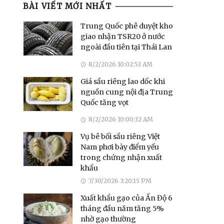
BÀI VIẾT MỚI NHẤT
Trung Quốc phê duyệt kho
giao nhận TSR20 ở nước
ngoài đầu tiên tại Thái Lan
8/2/2026 10:02:53 AM
Giá sầu riêng lao dốc khi
nguồn cung nội địa Trung
Quốc tăng vọt
8/2/2026 10:00:32 AM
Vụ bê bối sầu riêng Việt
Nam phơi bày điểm yếu
trong chứng nhận xuất
khẩu
7/30/2026 3:20:15 PM
Xuất khẩu gạo của Ấn Độ 6
tháng đầu năm tăng 5%
nhờ gạo thường