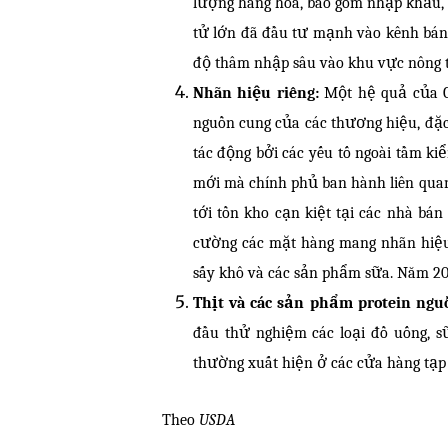
lượng hàng hóa, bao gồm nhập khẩu, 
tử lớn đã đầu tư mạnh vào kênh bán
độ thâm nhập sâu vào khu vực nông t
Nhãn hiệu riêng:
Một hệ quả của C
nguồn cung của các thương hiệu, đặc
tác động bởi các yếu tố ngoài tầm k
mới mà chính phủ ban hành liên qua
tới tồn kho cạn kiệt tại các nhà bán
cường các mặt hàng mang nhãn hiệu củ
sấy khô và các sản phẩm sữa. Năm 20
Thịt và các sản phẩm protein ngu
đầu thử nghiệm các loại đồ uống, s
thường xuất hiện ở các cửa hàng tạp 
Theo
USDA