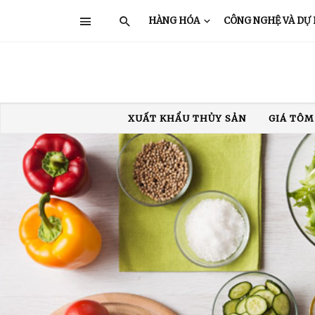
HÀNG HÓA
CÔNG NGHỆ VÀ DỰ
XUẤT KHẨU THỦY SẢN
GIÁ TÔM
TRUNG QUỐC
Ấ
XUẤT KHẨU TÔM
XUẤT KHẨU THỦY SẢN
GIÁ TÔM