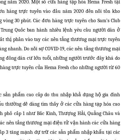
rong năm 2020. Một số cửa hàng tạp hóa Hema Fresh tại
đơn hàng trực tuyến vào đầu năm 2020 đến nỗi tồn kho
 vòng 30 phút. Các đơn hàng trực tuyến cho Sam’s Club
 Trung Quốc ban hành nhiều lệnh yêu cầu người dân ở
 mất thị phần vào tay các nền tảng thương mại trực tuyến
hàng nhanh. Do nỗi sợ COVID-19, các nền tảng thương mại
ộng đồng dân cư lớn tuổi, những người trước đây khá do
n hàng trực tuyến của Hema Fresh cho những người từ 60
c sản phẩm cao cấp do thu nhập khả dụng hộ gia đình
u thường dễ dàng tìm thấy ở các cửa hàng tạp hóa cao
ành phố cấp 1 như Bắc Kinh, Thượng Hải, Quảng Châu và
ác nền tảng thương mại điện tử vận hành các cửa hàng
 cấp 3 tăng mạnh dự trữ các sản phẩm nhập khẩu tại các