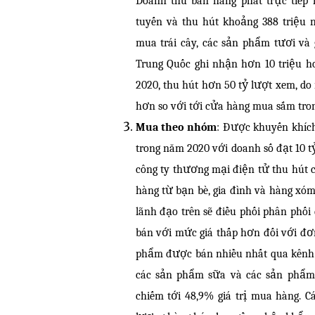
Doanh thu bán hàng phát trực tiếp
tuyến và thu hút khoảng 388 triệu 
mua trái cây, các sản phẩm tươi và 
Trung Quốc ghi nhận hơn 10 triệu h
2020, thu hút hơn 50 tỷ lượt xem, do 
hơn so với tới cửa hàng mua sắm tron
Mua theo nhóm
: Được khuyến khíc
trong năm 2020 với doanh số đạt 10 
công ty thương mại điện tử thu hút
hàng từ bạn bè, gia đình và hàng xó
lãnh đạo trên sẽ điều phối phân phối 
bán với mức giá thấp hơn đối với đơ
phẩm được bán nhiều nhất qua kênh n
các sản phẩm sữa và các sản phẩm 
chiếm tới 48,9% giá trị mua hàng. C