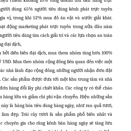
 hiện chiếm khoảng 10% tổng doanh thu bán hàng trực
người dùng. 65% người tiêu dùng kênh phát trực tuyến
gia vị, trong khi 52% mua đồ ăn vặt và nước giải khát.
oạt động marketing phát trực tuyến trong nửa đầu năm
người tiêu dùng tìm cách giải trí và các lựa chọn an toàn
g đại dịch,
h bởi diễn biến đại dịch, mua them nhóm tăng hơn 100%
tỷ USD. Mua theo nhóm cộng đồng liên quan đến việc một
 các nhà lãnh đạo cộng đồng, những người nhận đơn đặt
m. Các sản phẩm được đưa tới một khu trung tâm và nhà
đơn hàng đổi lấy phí chiết khấu. Các công ty có thể chào
n hàng lớn và giảm chi phí vận chuyển. Hiện những sản
ày là hàng hóa tiêu dùng hàng ngày, như rau quả tươi,
làm đẹp. Trái cây tươi là sản phẩm phổ biến nhất và
ác chuyên gia cho rằng kênh bán hàng ngày sẽ tăng lưu