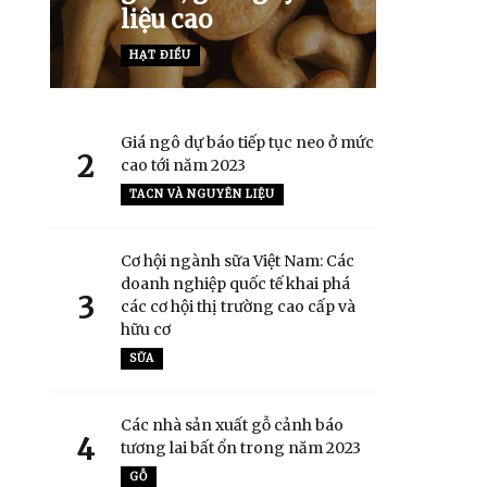
liệu cao
HẠT ĐIỀU
Giá ngô dự báo tiếp tục neo ở mức
2
cao tới năm 2023
TACN VÀ NGUYÊN LIỆU
Cơ hội ngành sữa Việt Nam: Các
doanh nghiệp quốc tế khai phá
3
các cơ hội thị trường cao cấp và
hữu cơ
SỮA
Các nhà sản xuất gỗ cảnh báo
4
tương lai bất ổn trong năm 2023
GỖ