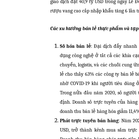
giao dịch đạt 40,9 tỷ USD trong ngày Lễ 
rượu vang cao cấp nhập khẩu tăng 6 lần tr
Các xu hướng bán lẻ thực phẩm và tạp
Số hóa bán lẻ
: Đại dịch đẩy nhanh 
dụng công nghệ ở tất cả các khía cạ
chuyển, logistis, và các chuỗi cung 
lẻ cho thấy 63% các công ty bán lẻ 
nhờ COVID-19 khi người tiêu dùng 
Trong nửa đầu năm 2020, số người 
định. Doanh số trực tuyến của hàng 
doanh thu bán lẻ hàng hóa giảm 11,4%
Phát trực tuyến bán hàng
: Năm 202
USD, trở thành kênh mua sắm trực 