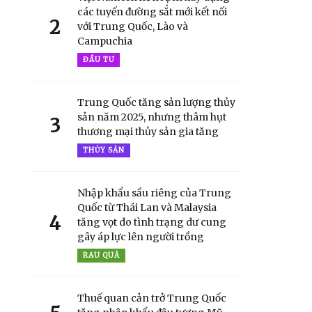
các tuyến đường sắt mới kết nối
2
với Trung Quốc, Lào và
Campuchia
ĐẦU TƯ
Trung Quốc tăng sản lượng thủy
sản năm 2025, nhưng thâm hụt
3
thương mại thủy sản gia tăng
THỦY SẢN
Nhập khẩu sầu riêng của Trung
Quốc từ Thái Lan và Malaysia
4
tăng vọt do tình trạng dư cung
gây áp lực lên người trồng
RAU QUẢ
Thuế quan cản trở Trung Quốc