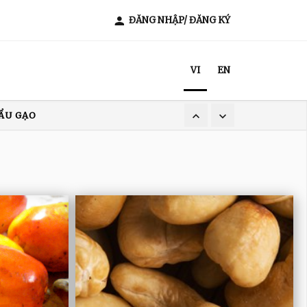
ĐĂNG NHẬP/ ĐĂNG KÝ
VI
EN
ẨU GẠO
XUẤT KHẨU CÀ PHÊ
T NAM
ẨU GẠO