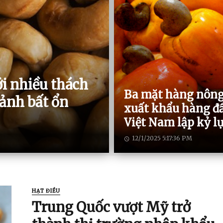
ới nhiều thách
Ba mặt hàng nông
cảnh bất ổn
xuất khẩu hàng đ
Việt Nam lập kỷ l
12/1/2025 5:17:36 PM
HẠT ĐIỀU
Trung Quốc vượt Mỹ trở