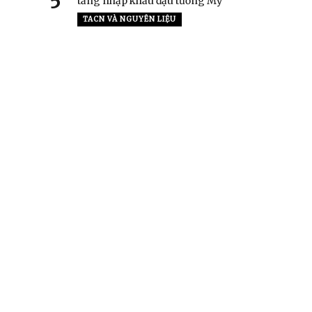
5
tăng nhập khẩu đậu tương Mỹ
TACN VÀ NGUYÊN LIỆU