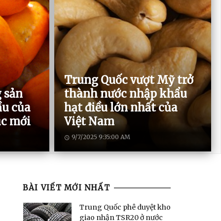
Trung Quốc vượt Mỹ trở
 sản
thành nước nhập khẩu
ầu của
hạt điều lớn nhất của
ục mới
Việt Nam
9/7/2025 9:35:00 AM
BÀI VIẾT MỚI NHẤT
Trung Quốc phê duyệt kho
giao nhận TSR20 ở nước