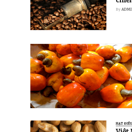
chiế
By
ADMI
HẠT ĐIỀ
Việt