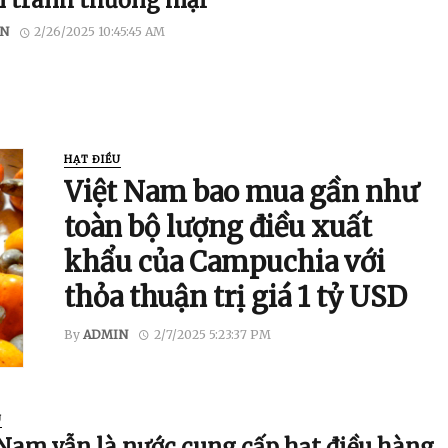
n tranh thương mại
N
2/26/2025 10:45:45 AM
HẠT ĐIỀU
Việt Nam bao mua gần như
toàn bộ lượng điều xuất
khẩu của Campuchia với
thỏa thuận trị giá 1 tỷ USD
By
ADMIN
2/7/2025 5:23:37 PM
U
 Nam vẫn là nước cung cấp hạt điều hàng