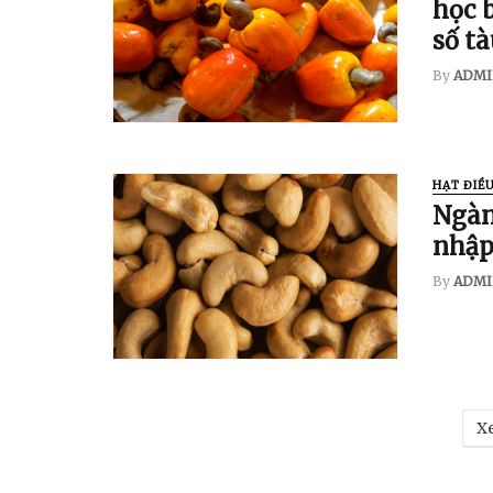
học b
số tà
By
ADMI
HẠT ĐIỀ
Ngàn
nhập
By
ADMI
Xe