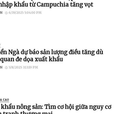
 nhập khẩu từ Campuchia tăng vọt
N
6/19/2025 5:04:00 PM
U
ển Ngà dự báo ​​sản lượng điều tăng dù
 quan đe dọa xuất khẩu
N
5/8/2025 3:13:19 PM
CA CAO
 khẩu nông sản: Tìm cơ hội giữa nguy cơ