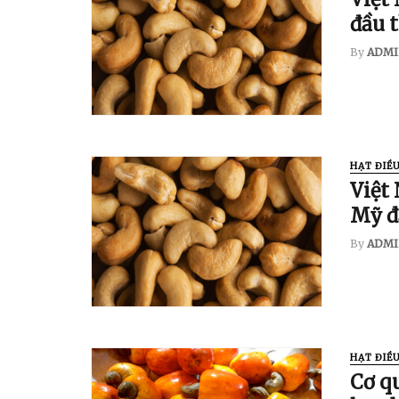
đầu t
By
ADMI
HẠT ĐIỀ
Việt
Mỹ đ
By
ADMI
HẠT ĐIỀ
Cơ q