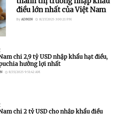
thành thị trường nhập khẩu
điều lớn nhất của Việt Nam
By
ADMIN
8/27/2025 3:00:21 PM
U
 Nam chi 2,9 tỷ USD nhập khẩu hạt điều,
uchia hưởng lợi nhất
N
8/15/2025 9:51:42 AM
U
 Nam chi 2 tỷ USD cho nhập khẩu điều