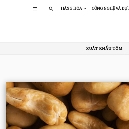
HÀNG HÓA
CÔNG NGHỆ VÀ DỰ
XUẤT KHẨU TÔM
XUẤT KHẨU THỦY SẢN
GIÁ TÔM
TRUNG QUỐC
Ấ
XUẤT KHẨU TÔM