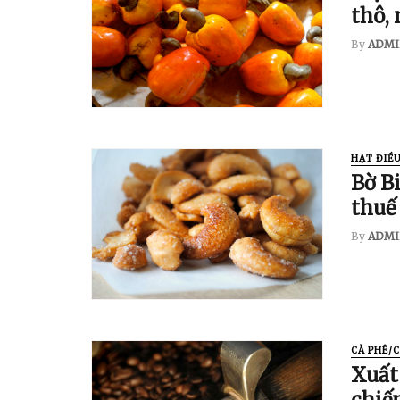
thô,
By
ADMI
HẠT ĐIỀ
Bờ Bi
thuế
By
ADMI
CÀ PHÊ/
Xuất