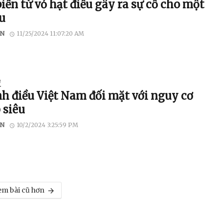
iển từ vỏ hạt điều gây ra sự cố cho một
u
N
11/25/2024 11:07:20 AM
U
h điều Việt Nam đối mặt với nguy cơ
 siêu
N
10/2/2024 3:25:59 PM
m bài cũ hơn