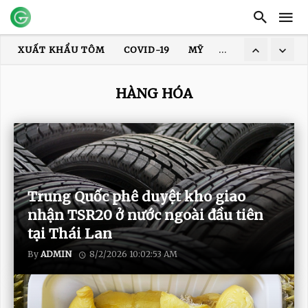
XUẤT KHẨU TÔM
COVID-19
MỸ
HOA KỲ
DỊCH
XUẤT KHẨU THỦY SẢN
GIÁ TÔM
XUẤT KHẨU CÁ TRA
HÀNG HÓA
TRUNG QUỐC
ẤN ĐỘ
GIÁ GẠO
XUẤT KHẨU GẠO
Trung Quốc phê duyệt kho giao
nhận TSR20 ở nước ngoài đầu tiên
tại Thái Lan
By
ADMIN
8/2/2026 10:02:53 AM