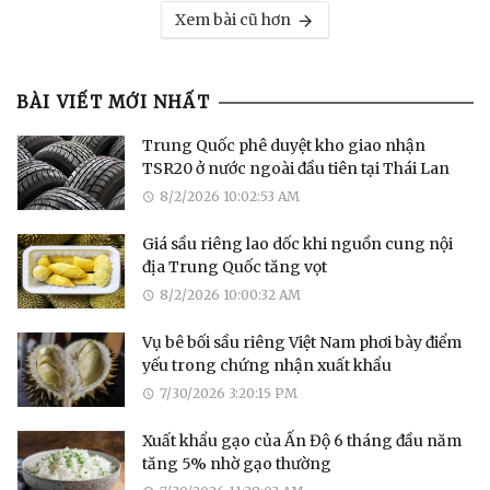
Xem bài cũ hơn
BÀI VIẾT MỚI NHẤT
Trung Quốc phê duyệt kho giao nhận
TSR20 ở nước ngoài đầu tiên tại Thái Lan
8/2/2026 10:02:53 AM
Giá sầu riêng lao dốc khi nguồn cung nội
địa Trung Quốc tăng vọt
8/2/2026 10:00:32 AM
Vụ bê bối sầu riêng Việt Nam phơi bày điểm
yếu trong chứng nhận xuất khẩu
7/30/2026 3:20:15 PM
Xuất khẩu gạo của Ấn Độ 6 tháng đầu năm
tăng 5% nhờ gạo thường