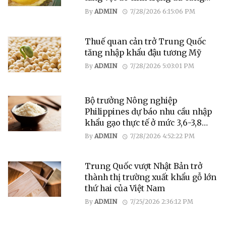
gây áp lực lên người trồng
By
ADMIN
7/28/2026 6:15:06 PM
Thuế quan cản trở Trung Quốc
tăng nhập khẩu đậu tương Mỹ
By
ADMIN
7/28/2026 5:03:01 PM
Bộ trưởng Nông nghiệp
Philippines dự báo nhu cầu nhập
khẩu gạo thực tế ở mức 3,6-3,8
triệu tấn vào năm 2026
By
ADMIN
7/28/2026 4:52:22 PM
Trung Quốc vượt Nhật Bản trở
thành thị trường xuất khẩu gỗ lớn
thứ hai của Việt Nam
By
ADMIN
7/25/2026 2:36:12 PM