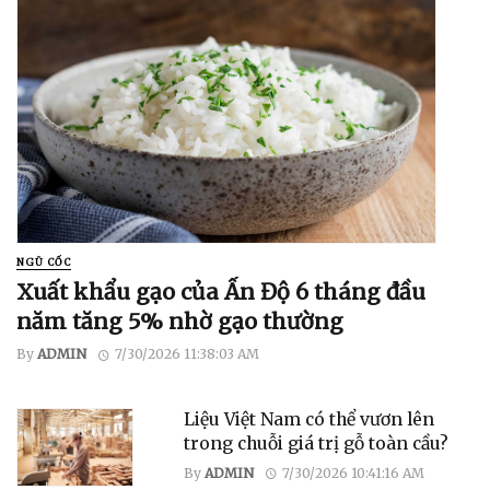
NGŨ CỐC
Xuất khẩu gạo của Ấn Độ 6 tháng đầu
năm tăng 5% nhờ gạo thường
By
ADMIN
7/30/2026 11:38:03 AM
Liệu Việt Nam có thể vươn lên
trong chuỗi giá trị gỗ toàn cầu?
By
ADMIN
7/30/2026 10:41:16 AM