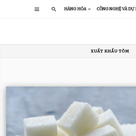
HÀNG HÓA
CÔNG NGHỆ VÀ DỰ
XUẤT KHẨU TÔM
XUẤT KHẨU THỦY SẢN
GIÁ TÔM
TRUNG QUỐC
Ấ