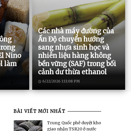
Các nhà máy đường của
hông
Ấn Độ chuyển hướng
trong
sang nhựa sinh học và
El Nino
nhiên liệu hàng không
l làm
bền vững (SAF) trong bối
cảnh dư thừa ethanol
6/22/2026 1:11:08 PM
BÀI VIẾT MỚI NHẤT
Trung Quốc phê duyệt kho
giao nhận TSR20 ở nước