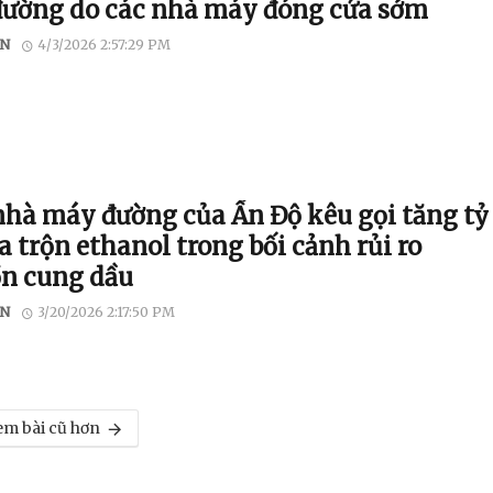
đường do các nhà máy đóng cửa sớm
N
4/3/2026 2:57:29 PM
nhà máy đường của Ấn Độ kêu gọi tăng tỷ
a trộn ethanol trong bối cảnh rủi ro
n cung dầu
N
3/20/2026 2:17:50 PM
m bài cũ hơn