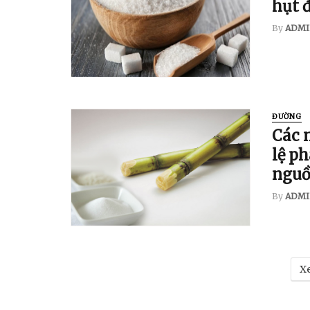
hụt 
By
ADMI
ĐƯỜNG
Các 
lệ ph
nguồ
By
ADMI
Xe