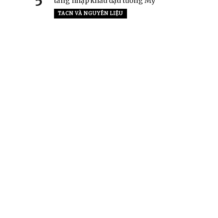
5
tăng nhập khẩu đậu tương Mỹ
TACN VÀ NGUYÊN LIỆU