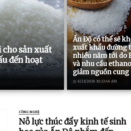
Ấn Độ có thể sẽ k
xuất khẩu đường 
i cho sản xuất
nhiều năm tới do 
ấu đến hoạt
và nhu cầu ethano
giảm nguồn cung
6/23/2026 10:22:46 AM
CÔNG NGHỆ
Nỗ lực thúc đẩy kinh tế sinh