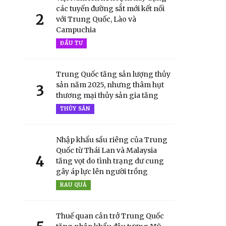
các tuyến đường sắt mới kết nối
2
với Trung Quốc, Lào và
Campuchia
ĐẦU TƯ
Trung Quốc tăng sản lượng thủy
sản năm 2025, nhưng thâm hụt
3
thương mại thủy sản gia tăng
THỦY SẢN
Nhập khẩu sầu riêng của Trung
Quốc từ Thái Lan và Malaysia
4
tăng vọt do tình trạng dư cung
gây áp lực lên người trồng
RAU QUẢ
Thuế quan cản trở Trung Quốc