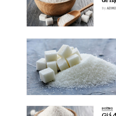
để hạ
By
ADMI
ĐƯỜNG
Giá 