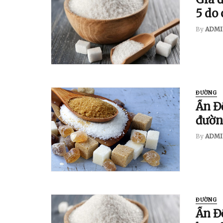
5 do 
By
ADMI
ĐƯỜNG
Ấn Đ
đường
By
ADMI
ĐƯỜNG
Ấn Độ