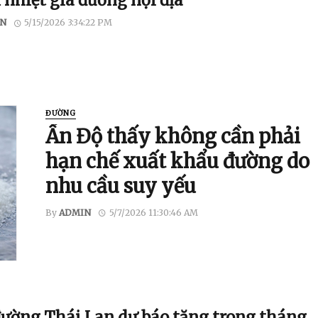
 nhiệt giá đường nội địa
N
5/15/2026 3:34:22 PM
ĐƯỜNG
Ấn Độ thấy không cần phải
hạn chế xuất khẩu đường do
nhu cầu suy yếu
By
ADMIN
5/7/2026 11:30:46 AM
đường Thái Lan dự báo ​​tăng trong tháng