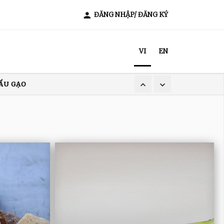
ĐĂNG NHẬP/ ĐĂNG KÝ
VI
EN
ẨU GẠO
XUẤT KHẨU CÀ PHÊ
T NAM