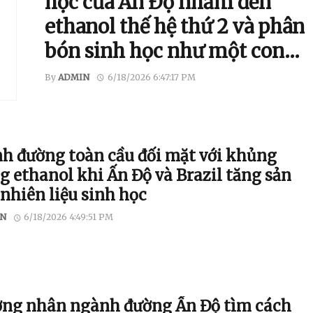
học của Ấn Độ nhắm đến
ethanol thế hệ thứ 2 và phân
bón sinh học như một con
đường đa dạng hóa
By
ADMIN
6/18/2026 6:47:17 PM
h đường toàn cầu đối mặt với khủng
g ethanol khi Ấn Độ và Brazil tăng sản
nhiên liệu sinh học
N
6/18/2026 4:49:51 PM
ng nhân ngành đường Ấn Độ tìm cách