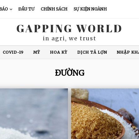
 BÁO
ĐẦU TƯ
CHÍNH SÁCH
SỰ KIỆN NGÀNH
GAPPING WORLD
in agri, we trust
COVID-19
MỸ
HOA KỲ
DỊCH TẢ LỢN
NHẬP KH
XUẤT KHẨU CÁ TRA
CHĂN NUÔI LỢN
GIÁ CÀ PHÊ
ĐƯỜNG
N ĐỘ
GIÁ GẠO
XUẤT KHẨU GẠO
THÁI LAN
VIỆ