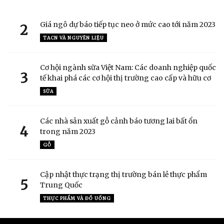
Giá ngô dự báo tiếp tục neo ở mức cao tới năm 2023
2
TACN VÀ NGUYÊN LIỆU
Cơ hội ngành sữa Việt Nam: Các doanh nghiệp quốc
3
tế khai phá các cơ hội thị trường cao cấp và hữu cơ
SỮA
Các nhà sản xuất gỗ cảnh báo tương lai bất ổn
4
trong năm 2023
GỖ
Cập nhật thực trạng thị trường bán lẻ thực phẩm
5
Trung Quốc
THỰC PHẨM VÀ ĐỒ UỐNG