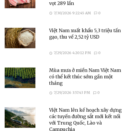
vọt 289 lần
7/30/2026 9:22:45 AM
0
Việt Nam xuất khẩu 5,3 triệu tấn
gạo, thu về 2,52 tỷ USD
7/29/2026 4:20:12 PM
0
Mùa mưa ở miền Nam Việt Nam
có thể kết thúc sớm gần một
tháng
7/29/2026 3:57:43 PM
0
Việt Nam lên kế hoạch xây dựng
các tuyến đường sắt mới kết nối
với Trung Quốc, Lào và
Campuchia