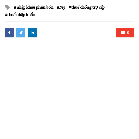
in
Tagged
nhập khẩu phân bón
Mỹ
thuế chống trợ cấp
with
thuế nhập khẩu
0