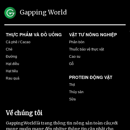
Gapping World
THỰC PHẨM VÀ ĐỒ UỐNG
VẬT TƯ NÔNG NGHIỆP
Cà phê / Cacao
Phân bón
Chè
Thuốc bảo vệ thực vật
Đường
Cao su
Hạt điều
Gỗ
Hạt tiêu
PROTEIN ĐỘNG VẬT
Rau quả
Thịt
Thủy sản
Sữa
Về chúng tôi
GappingWorld là trang thông tin nông sản toàn cầu,với
mong muốn mang đến những thông tin cập nhật cho