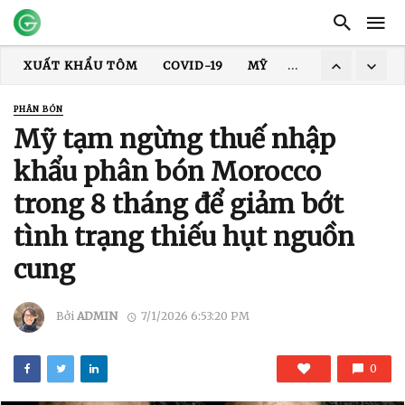
XUẤT KHẨU THỦY SẢN
GIÁ TÔM
XUẤT KHẨU CÁ TRA
TRUNG QUỐC
ẤN ĐỘ
GIÁ GẠO
XUẤT KHẨU GẠO
PHÂN BÓN
XUẤT KHẨU TÔM
COVID-19
MỸ
HOA KỲ
DỊCH
Mỹ tạm ngừng thuế nhập
khẩu phân bón Morocco
trong 8 tháng để giảm bớt
tình trạng thiếu hụt nguồn
cung
Bởi
ADMIN
7/1/2026 6:53:20 PM
0