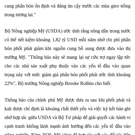
cung phân bón ổn định và đáng tin cậy trước các mùa gieo trồng
trong tương lai."
Bộ Nông nghiệp Mỹ (USDA) ước tính rằng nông dân trong nước
có thể tiết kiệm khoảng 1,82 tỷ USD mỗi năm nhờ chi phí phân
bón phốt phát giảm khi nguồn cung bổ sung được đưa vào thị
trường Mỹ. "Thông báo này sẽ mang lại sự cứu trợ ngay lập tức
cho các nhà sản xuất phụ thuộc vào các yếu tố đầu vào quan
trọng này với mức giảm giá phân bón phốt phát ước tính khoảng
22%", Bộ trưởng Nông nghiệp Brooke Rollins cho biết.
Thông báo của chính phủ Mỹ được đưa ra sau khi phốt phát và
kali được chỉ định là khoáng chất thiết yếu và việc ký kết bản ghi
nhớ hợp tác giữa USDA và Bộ Tư pháp để giải quyết các hành vi
cạnh tranh không lành mạnh ảnh hưởng đến các yếu tố đầu vào
nông nghiệp. Năm 2026, Mỹ cũng đã hợp tác với các đối tác liên