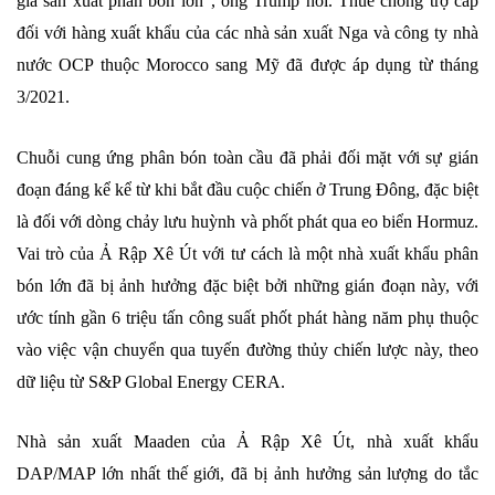
gia sản xuất phân bón lớn", ông Trump nói. Thuế chống trợ cấp
đối với hàng xuất khẩu của các nhà sản xuất Nga và công ty nhà
nước OCP thuộc Morocco sang Mỹ đã được áp dụng từ tháng
3/2021.
Chuỗi cung ứng phân bón toàn cầu đã phải đối mặt với sự gián
đoạn đáng kể kể từ khi bắt đầu cuộc chiến ở Trung Đông, đặc biệt
là đối với dòng chảy lưu huỳnh và phốt phát qua eo biển Hormuz.
Vai trò của Ả Rập Xê Út với tư cách là một nhà xuất khẩu phân
bón lớn đã bị ảnh hưởng đặc biệt bởi những gián đoạn này, với
ước tính gần 6 triệu tấn công suất phốt phát hàng năm phụ thuộc
vào việc vận chuyển qua tuyến đường thủy chiến lược này, theo
dữ liệu từ S&P Global Energy CERA.
Nhà sản xuất Maaden của Ả Rập Xê Út, nhà xuất khẩu
DAP/MAP lớn nhất thế giới, đã bị ảnh hưởng sản lượng do tắc