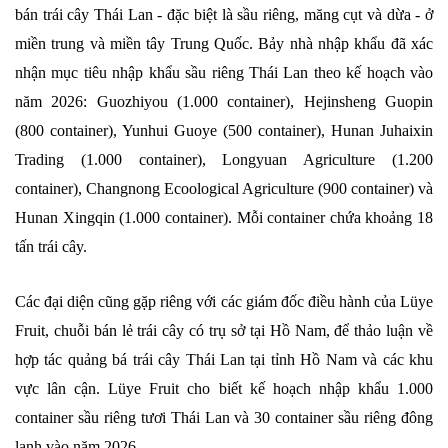
bán trái cây Thái Lan - đặc biệt là sầu riêng, măng cụt và dừa - ở
miền trung và miền tây Trung Quốc. Bảy nhà nhập khẩu đã xác
nhận mục tiêu nhập khẩu sầu riêng Thái Lan theo kế hoạch vào
năm 2026: Guozhiyou (1.000 container), Hejinsheng Guopin
(800 container), Yunhui Guoye (500 container), Hunan Juhaixin
Trading (1.000 container), Longyuan Agriculture (1.200
container), Changnong Ecoological Agriculture (900 container) và
Hunan Xingqin (1.000 container). Mỗi container chứa khoảng 18
tấn trái cây.
Các đại diện cũng gặp riêng với các giám đốc điều hành của Lüye
Fruit, chuỗi bán lẻ trái cây có trụ sở tại Hồ Nam, để thảo luận về
hợp tác quảng bá trái cây Thái Lan tại tỉnh Hồ Nam và các khu
vực lân cận. Lüye Fruit cho biết kế hoạch nhập khẩu 1.000
container sầu riêng tươi Thái Lan và 30 container sầu riêng đông
lạnh vào năm 2026.