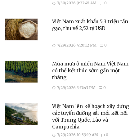
7/30/2026 9:22:45 AM
0
Việt Nam xuất khẩu 5,3 triệu tấn
gạo, thu về 2,52 tỷ USD
7/29/2026 4:20:12 PM
0
Mùa mưa ở miền Nam Việt Nam
có thể kết thúc sớm gần một
tháng
7/29/2026 3:57:43 PM
0
Việt Nam lên kế hoạch xây dựng
các tuyến đường sắt mới kết nối
với Trung Quốc, Lào và
Campuchia
7/29/2026 10:59:19 AM
0