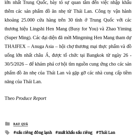
lớn nhất Trung Quốc, bày tỏ sự quan tâm đến việc nhập khẩu
thêm các sản phẩm đồ ăn nhẹ từ Thái Lan. Công ty vận hành
khoảng 25.000 cửa hàng trên 30 tỉnh ở Trung Quốc với các
thương hiệu Lingshi Hen Mang (Busy for You) và Zhao Yiming
(Super Ming). Các đại diện đã mời Mingming Hen Mang tham dự
THAIFEX – Anuga Asia – hội chợ thương mại thực phẩm và đồ
uống lớn nhất châu Á, được tổ chức tại Bangkok từ ngày 26 -
30/5/2026 – để khám phá cơ hội tìm nguồn cung ứng cho các sản
phẩm đồ ăn nhẹ của Thái Lan và gặp gỡ các nhà cung cấp tiềm
năng của Thái Lan.
Theo
Produce Report
Posted
RAU QUẢ
in
Tagged
sầu riêng đông lạnh
xuất khẩu sầu riêng
Thái Lan