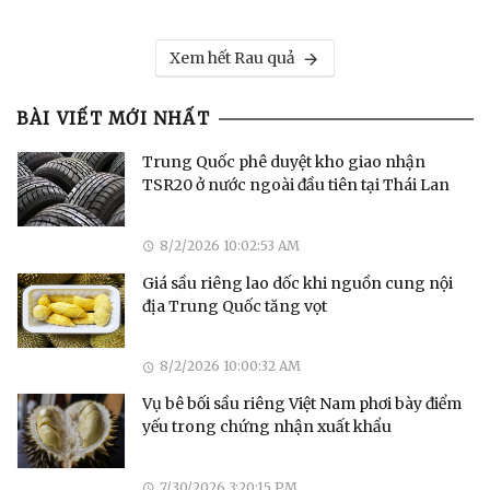
Xem hết Rau quả
BÀI VIẾT MỚI NHẤT
Trung Quốc phê duyệt kho giao nhận
TSR20 ở nước ngoài đầu tiên tại Thái Lan
8/2/2026 10:02:53 AM
Giá sầu riêng lao dốc khi nguồn cung nội
địa Trung Quốc tăng vọt
8/2/2026 10:00:32 AM
Vụ bê bối sầu riêng Việt Nam phơi bày điểm
yếu trong chứng nhận xuất khẩu
7/30/2026 3:20:15 PM