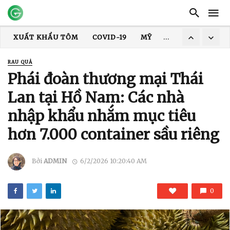
XUẤT KHẨU THỦY SẢN
GIÁ TÔM
XUẤT KHẨU CÁ TRA
TRUNG QUỐC
ẤN ĐỘ
GIÁ GẠO
XUẤT KHẨU GẠO
RAU QUẢ
XUẤT KHẨU TÔM
COVID-19
MỸ
HOA KỲ
DỊCH
Phái đoàn thương mại Thái
Lan tại Hồ Nam: Các nhà
nhập khẩu nhắm mục tiêu
hơn 7.000 container sầu riêng
Bởi
ADMIN
6/2/2026 10:20:40 AM
0