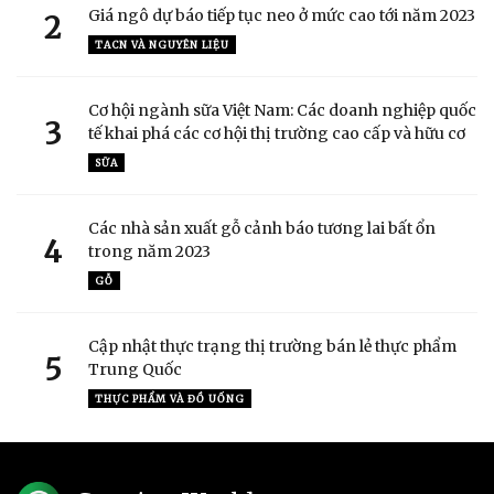
Giá ngô dự báo tiếp tục neo ở mức cao tới năm 2023
2
TACN VÀ NGUYÊN LIỆU
Cơ hội ngành sữa Việt Nam: Các doanh nghiệp quốc
3
tế khai phá các cơ hội thị trường cao cấp và hữu cơ
SỮA
Các nhà sản xuất gỗ cảnh báo tương lai bất ổn
4
trong năm 2023
GỖ
Cập nhật thực trạng thị trường bán lẻ thực phẩm
5
Trung Quốc
THỰC PHẨM VÀ ĐỒ UỐNG