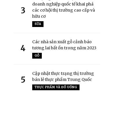
doanh nghiệp quốc tế khai phá
3
các cơ hội thị trường cao cấp và
hữu cơ
SỮA
Các nhà sản xuất gỗ cảnh báo
4
tương lai bất ổn trong năm 2023
GỖ
Cập nhật thực trạng thị trường
5
bán lẻ thực phẩm Trung Quốc
THỰC PHẨM VÀ ĐỒ UỐNG