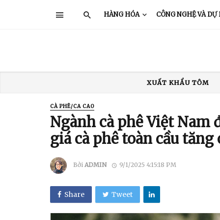
HÀNG HÓA
CÔNG NGHỆ VÀ DỰ
XUẤT KHẨU TÔM
XUẤT KHẨU THỦY SẢN
GIÁ TÔM
TRUNG QUỐC
Ấ
CÀ PHÊ/CA CAO
Ngành cà phê Việt Nam đ
XUẤT KHẨU TÔM
giá cà phê toàn cầu tăng 
Bởi
ADMIN
9/1/2025 4:15:18 PM
Share
Tweet