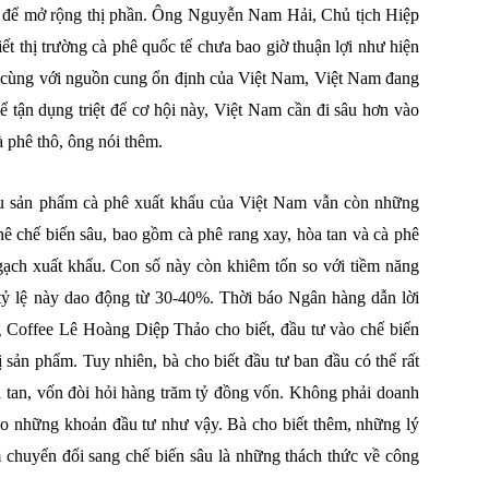
i để mở rộng thị phần. Ông Nguyễn Nam Hải, Chủ tịch Hiệp
ết thị trường cà phê quốc tế chưa bao giờ thuận lợi như hiện
, cùng với nguồn cung ổn định của Việt Nam, Việt Nam đang
để tận dụng triệt để cơ hội này, Việt Nam cần đi sâu hơn vào
à phê thô, ông nói thêm.
cấu sản phẩm cà phê xuất khẩu của Việt Nam vẫn còn những
hê chế biến sâu, bao gồm cà phê rang xay, hòa tan và cà phê
gạch xuất khẩu. Con số này còn khiêm tốn so với tiềm năng
 tỷ lệ này dao động từ 30-40%. Thời báo Ngân hàng dẫn lời
 Coffee Lê Hoàng Diệp Thảo cho biết, đầu tư vào chế biến
ị sản phẩm. Tuy nhiên, bà cho biết đầu tư ban đầu có thể rất
òa tan, vốn đòi hỏi hàng trăm tỷ đồng vốn. Không phải doanh
ho những khoản đầu tư như vậy. Bà cho biết thêm, những lý
chuyển đổi sang chế biến sâu là những thách thức về công