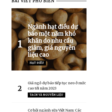
BÀI VIẾT PHỔ BIẾN
Ngành hạt điều dự
báo một năm khó
khăn do nhu cầu
1
giảm, giá nguyên
liệu cao
HẠT ĐIỀU
Giá ngô dự báo tiếp tục neo ở mức
2
cao tới năm 2023
TACN VÀ NGUYÊN LIỆU
Cơ hội ngành sữa Việt Nam: Các