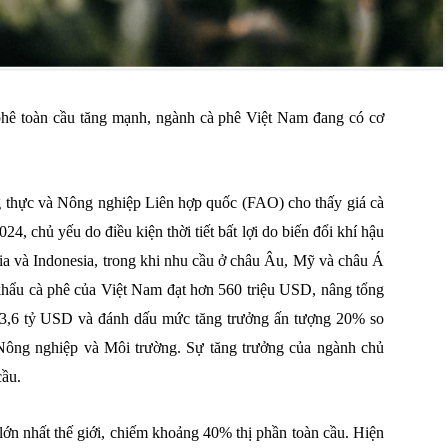
phê toàn cầu tăng mạnh, ngành cà phê Việt Nam đang có cơ
 thực và Nông nghiệp Liên hợp quốc (FAO) cho thấy giá cà
, chủ yếu do điều kiện thời tiết bất lợi do biến đổi khí hậu
ia và Indonesia, trong khi nhu cầu ở châu Âu, Mỹ và châu Á
 khẩu cà phê của Việt Nam đạt hơn 560 triệu USD, nâng tổng
n 3,6 tỷ USD và đánh dấu mức tăng trưởng ấn tượng 20% ​​so
 Nông nghiệp và Môi trường. Sự tăng trưởng của ngành chủ
cầu.
ớn nhất thế giới, chiếm khoảng 40% thị phần toàn cầu. Hiện