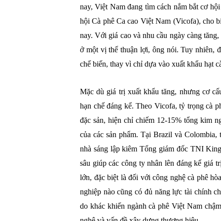
nay, Việt Nam đang tìm cách nắm bắt cơ hộ
hội Cà phê Ca cao Việt Nam (Vicofa), cho bi
nay. Với giá cao và nhu cầu ngày càng tăng
ở một vị thế thuận lợi, ông nói. Tuy nhiên, 
chế biến, thay vì chỉ dựa vào xuất khẩu hạt c
Mặc dù giá trị xuất khẩu tăng, nhưng cơ 
hạn chế đáng kể. Theo Vicofa, tỷ trọng cà p
đặc sản, hiện chỉ chiếm 12-15% tổng kim n
của các sản phẩm. Tại Brazil và Colombia,
nhà sáng lập kiêm Tổng giám đốc TNI King
sâu giúp các công ty nhân lên đáng kể giá tr
lớn, đặc biệt là đối với công nghệ cà phê h
nghiệp nào cũng có đủ năng lực tài chính c
do khác khiến ngành cà phê Việt Nam chậm 
nghệ và vấn đề xây dựng thương hiệu.