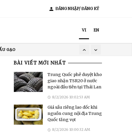
ĐĂNG NHẬP/ ĐĂNG KÝ
VI
EN
ẨU GẠO
XUẤT KHẨU CÀ PHÊ
BÀI VIẾT MỚI NHẤT
T NAM
ẨU GẠO
Trung Quốc phê duyệt kho
giao nhận TSR20 ở nước
ngoài đầu tiên tại Thái Lan
8/2/2026 10:02:53 AM
Giá sầu riêng lao dốc khi
nguồn cung nội địa Trung
Quốc tăng vọt
8/2/2026 10:00:32 AM