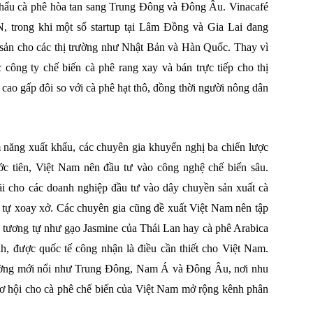
ẩu cà phê hòa tan sang Trung Đông và Đông Âu. Vinacafé
N, trong khi một số startup tại Lâm Đồng và Gia Lai đang
sản cho các thị trường như Nhật Bản và Hàn Quốc. Thay vì
 công ty chế biến cà phê rang xay và bán trực tiếp cho thị
cao gấp đôi so với cà phê hạt thô, đồng thời người nông dân
 năng xuất khẩu, các chuyên gia khuyến nghị ba chiến lược
ớc tiên, Việt Nam nên đầu tư vào công nghệ chế biến sâu.
ãi cho các doanh nghiệp đầu tư vào dây chuyền sản xuất cà
ọ tự xoay xở. Các chuyên gia cũng đề xuất Việt Nam nên tập
, tương tự như gạo Jasmine của Thái Lan hay cà phê Arabica
, được quốc tế công nhận là điều cần thiết cho Việt Nam.
trường mới nổi như Trung Đông, Nam Á và Đông Âu, nơi nhu
cơ hội cho cà phê chế biến của Việt Nam mở rộng kênh phân