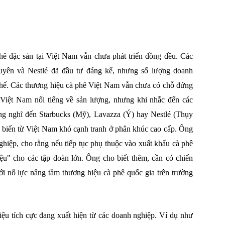
hê đặc sản tại Việt Nam vẫn chưa phát triển đồng đều. Các
uyên và Nestlé đã đầu tư đáng kể, nhưng số lượng doanh
chế. Các thương hiệu cà phê Việt Nam vẫn chưa có chỗ đứng
 Việt Nam nổi tiếng về sản lượng, nhưng khi nhắc đến các
ờng nghĩ đến Starbucks (Mỹ), Lavazza (Ý) hay Nestlé (Thụy
ế biến từ Việt Nam khó cạnh tranh ở phân khúc cao cấp. Ông
hiệp, cho rằng nếu tiếp tục phụ thuộc vào xuất khẩu cà phê
ệu" cho các tập đoàn lớn. Ông cho biết thêm, cần có chiến
ới nỗ lực nâng tầm thương hiệu cà phê quốc gia trên trường
iệu tích cực đang xuất hiện từ các doanh nghiệp. Ví dụ như