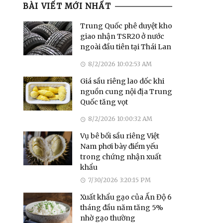
BÀI VIẾT MỚI NHẤT
Trung Quốc phê duyệt kho
giao nhận TSR20 ở nước
ngoài đầu tiên tại Thái Lan
8/2/2026 10:02:53 AM
Giá sầu riêng lao dốc khi
nguồn cung nội địa Trung
Quốc tăng vọt
8/2/2026 10:00:32 AM
Vụ bê bối sầu riêng Việt
Nam phơi bày điểm yếu
trong chứng nhận xuất
khẩu
7/30/2026 3:20:15 PM
Xuất khẩu gạo của Ấn Độ 6
tháng đầu năm tăng 5%
nhờ gạo thường