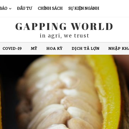
 BÁO
ĐẦU TƯ
CHÍNH SÁCH
SỰ KIỆN NGÀNH
GAPPING WORLD
in agri, we trust
XUẤT KHẨU CÁ TRA
CHĂN NUÔI LỢN
GIÁ CÀ PHÊ
N ĐỘ
GIÁ GẠO
XUẤT KHẨU GẠO
THÁI LAN
VIỆ
COVID-19
MỸ
HOA KỲ
DỊCH TẢ LỢN
NHẬP KH