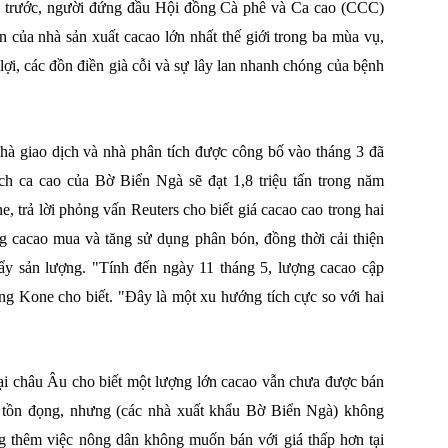
vụ trước, người đứng đầu Hội đồng Cà phê và Ca cao (CCC)
ên của nhà sản xuất cacao lớn nhất thế giới trong ba mùa vụ,
 lợi, các đồn điền già cỗi và sự lây lan nhanh chóng của bệnh
hà giao dịch và nhà phân tích được công bố vào tháng 3 đã
ch ca cao của Bờ Biển Ngà sẽ đạt 1,8 triệu tấn trong năm
trả lời phỏng vấn Reuters cho biết giá cacao cao trong hai
 cacao mua và tăng sử dụng phân bón, đồng thời cải thiện
đẩy sản lượng. "Tính đến ngày 11 tháng 5, lượng cacao cập
 ông Kone cho biết. "Đây là một xu hướng tích cực so với hai
ại châu Âu cho biết một lượng lớn cacao vẫn chưa được bán
 tồn đọng, nhưng (các nhà xuất khẩu Bờ Biển Ngà) không
ng thêm việc nông dân không muốn bán với giá thấp hơn tại