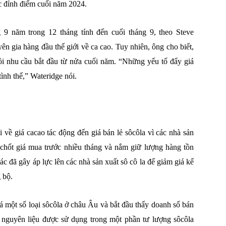
c đỉnh điểm cuối năm 2024.
9 năm trong 12 tháng tính đến cuối tháng 9, theo Steve
ên gia hàng đầu thế giới về ca cao. Tuy nhiên, ông cho biết,
ồi nhu cầu bắt đầu từ nửa cuối năm. “Những yếu tố đẩy giá
ình thế,” Wateridge nói.
về giá cacao tác động đến giá bán lẻ sôcôla vì các nhà sản
 chốt giá mua trước nhiều tháng và nắm giữ lượng hàng tồn
ác đã gây áp lực lên các nhà sản xuất sô cô la để giảm giá kể
 bộ.
á một số loại sôcôla ở châu Âu và bắt đầu thấy doanh số bán
ó nguyên liệu được sử dụng trong một phần tư lượng sôcôla