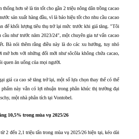
 thống hơn sẽ là tin tốt cho gần 2 triệu nông dân trồng cacao
ớc sản xuất hàng đầu, vì là báo hiệu tốt cho nhu cầu cacao
an để khối lượng tiêu thụ trở lại mức trước khi giá tăng. "Tôi
u cầu như trước năm 2023/24", một chuyên gia tư vấn cacao
ết. Bà nói thêm rằng điều này là do các xu hướng, tuy nhỏ
cởi mở hơn với những đổi mới như sôcôla không chứa cacao,
ói quen ăn uống của mọi người.
ại giá ca cao sẽ tăng trở lại, một số lựa chọn thay thế có thể
n phẩm này vẫn có lợi nhuận trong phân khúc thị trường đại
schy, một nhà phân tích tại Vontobel.
 tăng 10,5% trong mùa vụ 2025/26
từ 2 đến 2,1 triệu tấn trong mùa vụ 2025/26 hiện tại, kéo dài