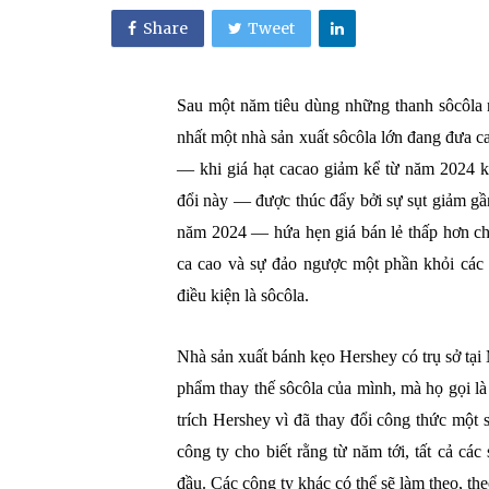
Share
Tweet
Sau một năm tiêu dùng những thanh sôcôla n
nhất một nhà sản xuất sôcôla lớn đang đưa c
— khi giá hạt cacao giảm kể từ năm 2024 kh
đổi này — được thúc đẩy bởi sự sụt giảm gầ
năm 2024 — hứa hẹn giá bán lẻ thấp hơn ch
ca cao và sự đảo ngược một phần khỏi các 
điều kiện là sôcôla.
Nhà sản xuất bánh kẹo Hershey có trụ sở tại
phẩm thay thế sôcôla của mình, mà họ gọi là 
trích Hershey vì đã thay đổi công thức một 
công ty cho biết rằng từ năm tới, tất cả cá
đầu. Các công ty khác có thể sẽ làm theo, t