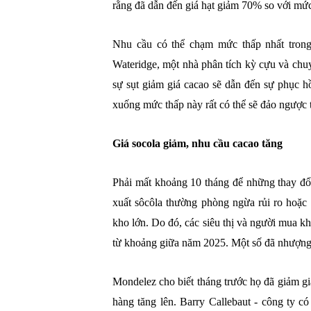
rằng đã dẫn đến giá hạt giảm 70% so với mứ
Nhu cầu có thể chạm mức thấp nhất trong 
Wateridge, một nhà phân tích kỳ cựu và chuy
sự sụt giảm giá cacao sẽ dẫn đến sự phục h
xuống mức thấp này rất có thể sẽ đảo ngược t
Giá socola giảm, nhu cầu cacao tăng
Phải mất khoảng 10 tháng để những thay đổi 
xuất sôcôla thường phòng ngừa rủi ro hoặc
kho lớn. Do đó, các siêu thị và người mua kh
từ khoảng giữa năm 2025. Một số đã nhượng
Mondelez cho biết tháng trước họ đã giảm gi
hàng tăng lên. Barry Callebaut - công ty c