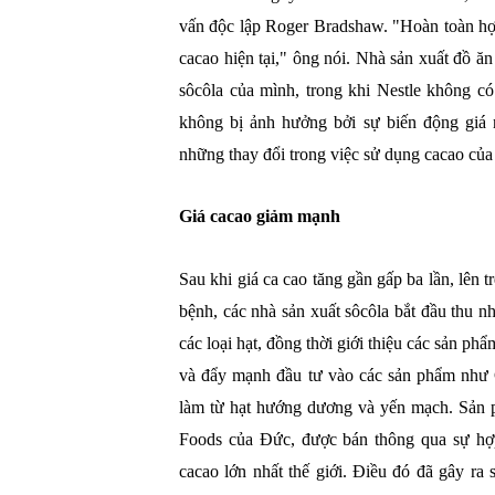
vấn độc lập Roger Bradshaw. "Hoàn toàn hợ
cacao hiện tại," ông nói. Nhà sản xuất đồ ă
sôcôla của mình, trong khi Nestle không có
không bị ảnh hưởng bởi sự biến động giá 
những thay đổi trong việc sử dụng cacao của
Giá cacao giảm mạnh
Sau khi giá ca cao tăng gần gấp ba lần, lên 
bệnh, các nhà sản xuất sôcôla bắt đầu thu n
các loại hạt, đồng thời giới thiệu các sản ph
và đẩy mạnh đầu tư vào các sản phẩm như 
làm từ hạt hướng dương và yến mạch. Sản p
Foods của Đức, được bán thông qua sự hợp 
cacao lớn nhất thế giới. Điều đó đã gây r