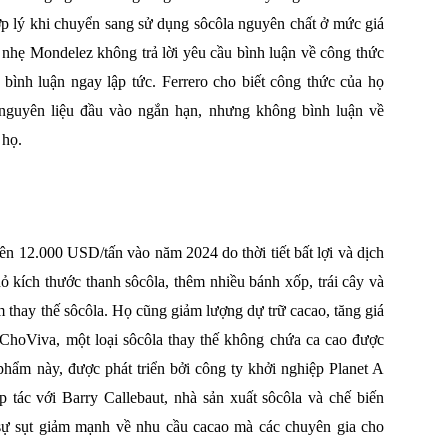
p lý khi chuyển sang sử dụng sôcôla nguyên chất ở mức giá
n nhẹ Mondelez không trả lời yêu cầu bình luận về công thức
 bình luận ngay lập tức. Ferrero cho biết công thức của họ
nguyên liệu đầu vào ngắn hạn, nhưng không bình luận về
 họ.
trên 12.000 USD/tấn vào năm 2024 do thời tiết bất lợi và dịch
hỏ kích thước thanh sôcôla, thêm nhiều bánh xốp, trái cây và
ẩm thay thế sôcôla. Họ cũng giảm lượng dự trữ cacao, tăng giá
ChoViva, một loại sôcôla thay thế không chứa ca cao được
hẩm này, được phát triển bởi công ty khởi nghiệp Planet A
tác với Barry Callebaut, nhà sản xuất sôcôla và chế biến
a sự sụt giảm mạnh về nhu cầu cacao mà các chuyên gia cho