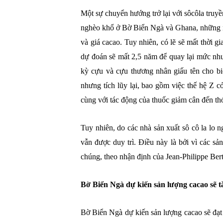
Một sự chuyển hướng trở lại với sôcôla truyền
nghèo khổ ở Bờ Biển Ngà và Ghana, những nư
và giá cacao. Tuy nhiên, có lẽ sẽ mất thời gi
dự đoán sẽ mất 2,5 năm để quay lại mức nh
kỳ cựu và cựu thương nhân giấu tên cho bi
nhưng tích lũy lại, bao gồm việc thế hệ Z 
cùng với tác động của thuốc giảm cân đến th
Tuy nhiên, do các nhà sản xuất sô cô la lo ng
vẫn được duy trì. Điều này là bởi vì các sả
chúng, theo nhận định của Jean-Philippe Bert
Bờ Biển Ngà dự kiến ​​sản lượng cacao sẽ
Bờ Biển Ngà dự kiến ​​sản lượng cacao sẽ đạt 