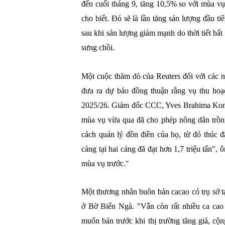
đến cuối tháng 9, tăng 10,5% so với mùa 
cho biết. Đó sẽ là lần tăng sản lượng đầu ti
sau khi sản lượng giảm mạnh do thời tiết bất
sưng chồi.
Một cuộc thăm dò của Reuters đối với các n
đưa ra dự báo đồng thuận rằng vụ thu hoạ
2025/26. Giám đốc CCC, Yves Brahima Kone, 
mùa vụ vừa qua đã cho phép nông dân trồng
cách quản lý đồn điền của họ, từ đó thúc 
cảng tại hai cảng đã đạt hơn 1,7 triệu tấn",
mùa vụ trước."
Một thương nhân buôn bán cacao có trụ sở t
ở Bờ Biển Ngà. "Vẫn còn rất nhiều ca cao
muốn bán trước khi thị trường tăng giá, cộ