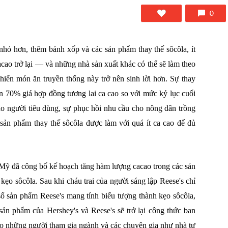
0
hỏ hơn, thêm bánh xốp và các sản phẩm thay thế sôcôla, ít
acao trở lại — và những nhà sản xuất khác có thể sẽ làm theo
iến món ăn truyền thống này trở nên sinh lời hơn. Sự thay
n 70% giá hợp đồng tương lai ca cao so với mức kỷ lục cuối
o người tiêu dùng, sự phục hồi nhu cầu cho nông dân trồng
sản phẩm thay thế sôcôla được làm với quá ít ca cao để đủ
 Mỹ đã công bố kế hoạch tăng hàm lượng cacao trong các sản
kẹo sôcôla. Sau khi cháu trai của người sáng lập Reese's chỉ
số sản phẩm Reese's mang tính biểu tượng thành kẹo sôcôla,
c sản phẩm của Hershey's và Reese's sẽ trở lại công thức ban
heo những người tham gia ngành và các chuyên gia như nhà tư