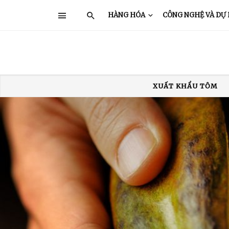
HÀNG HÓA
CÔNG NGHỆ VÀ DỰ
XUẤT KHẨU THỦY SẢN
GIÁ TÔM
TRUNG QUỐC
Ấ
XUẤT KHẨU TÔM