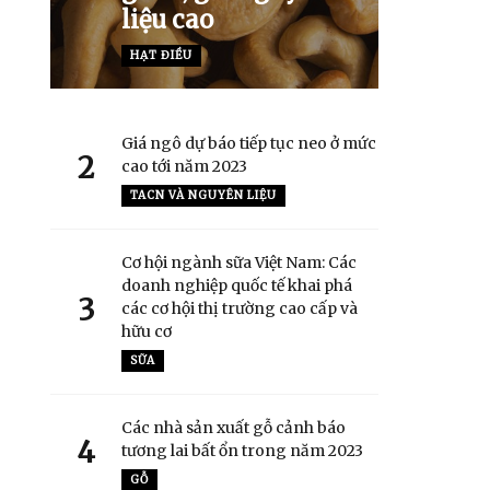
liệu cao
HẠT ĐIỀU
Giá ngô dự báo tiếp tục neo ở mức
2
cao tới năm 2023
TACN VÀ NGUYÊN LIỆU
Cơ hội ngành sữa Việt Nam: Các
doanh nghiệp quốc tế khai phá
3
các cơ hội thị trường cao cấp và
hữu cơ
SỮA
Các nhà sản xuất gỗ cảnh báo
4
tương lai bất ổn trong năm 2023
GỖ