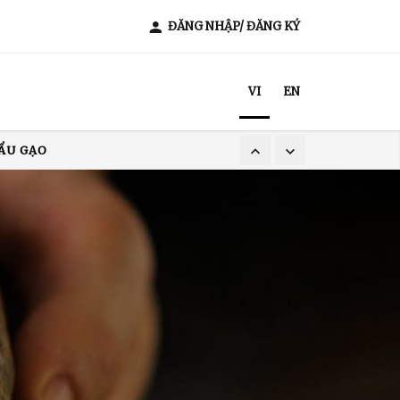
ĐĂNG NHẬP/ ĐĂNG KÝ
VI
EN
XUẤT KHẨU CÀ PHÊ
T NAM
ẨU GẠO