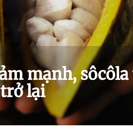
iảm mạnh, sôcôla
rở lại