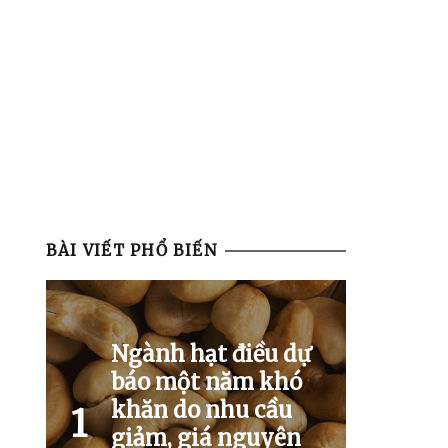
BÀI VIẾT PHỔ BIẾN
Ngành hạt điều dự
báo một năm khó
khăn do nhu cầu
1
giảm, giá nguyên