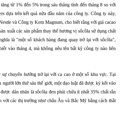
sẽ tăng từ 1% đến 5% trong sáu tháng tính đến tháng 8 so với
ers dựa trên kết quả nửa đầu năm của công ty. Công ty này,
 Nestle và Công ty Kem Magnum, cho biết rằng với giá cacao
i sản xuất các sản phẩm thay thế hương vị sôcôla sử dụng chất
nghĩa là "một số khách hàng đang quay trở lại với sôcôla",
ết vào tháng 4, mà không nêu tên bất kỳ công ty nào liên
 sự chuyển hướng trở lại với ca cao ở một số khu vực. Tại
u người lớn thứ sáu thế giới, một đạo luật đã được ký kết vào
được dán nhãn là sôcôla đen phải chứa ít nhất 35% chất rắn
n với các thị trường như châu Âu và Bắc Mỹ bằng cách thắt