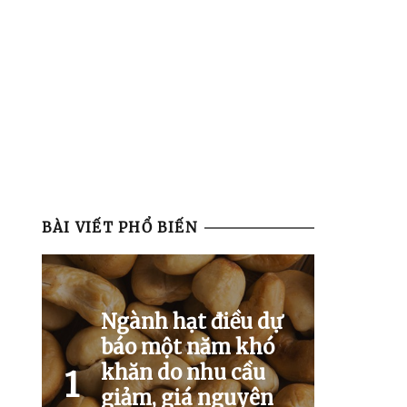
BÀI VIẾT PHỔ BIẾN
Ngành hạt điều dự
báo một năm khó
khăn do nhu cầu
1
giảm, giá nguyên