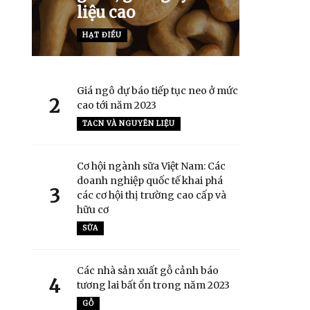
liệu cao
HẠT ĐIỀU
Giá ngô dự báo tiếp tục neo ở mức
2
cao tới năm 2023
TACN VÀ NGUYÊN LIỆU
Cơ hội ngành sữa Việt Nam: Các
doanh nghiệp quốc tế khai phá
3
các cơ hội thị trường cao cấp và
hữu cơ
SỮA
Các nhà sản xuất gỗ cảnh báo
4
tương lai bất ổn trong năm 2023
GỖ