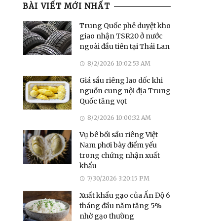
BÀI VIẾT MỚI NHẤT
Trung Quốc phê duyệt kho
giao nhận TSR20 ở nước
ngoài đầu tiên tại Thái Lan
8/2/2026 10:02:53 AM
Giá sầu riêng lao dốc khi
nguồn cung nội địa Trung
Quốc tăng vọt
8/2/2026 10:00:32 AM
Vụ bê bối sầu riêng Việt
Nam phơi bày điểm yếu
trong chứng nhận xuất
khẩu
7/30/2026 3:20:15 PM
Xuất khẩu gạo của Ấn Độ 6
tháng đầu năm tăng 5%
nhờ gạo thường