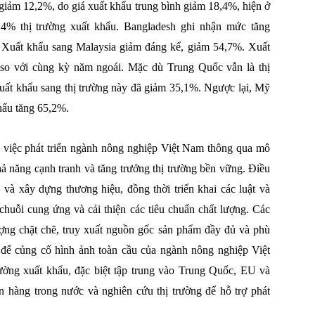
ị giảm 12,2%, do giá xuất khẩu trung bình giảm 18,4%, hiện ở
,4% thị trường xuất khẩu. Bangladesh ghi nhận mức tăng
. Xuất khẩu sang Malaysia giảm đáng kể, giảm 54,7%. Xuất
so với cùng kỳ năm ngoái. Mặc dù Trung Quốc vẫn là thị
xuất khẩu sang thị trường này đã giảm 35,1%. Ngược lại, Mỹ
khẩu tăng 65,2%.
việc phát triển ngành nông nghiệp Việt Nam thông qua mô
 khả năng cạnh tranh và tăng trưởng thị trường bền vững. Điều
và xây dựng thương hiệu, đồng thời triển khai các luật và
chuỗi cung ứng và cải thiện các tiêu chuẩn chất lượng. Các
ượng chặt chẽ, truy xuất nguồn gốc sản phẩm đầy đủ và phù
ế để củng cố hình ảnh toàn cầu của ngành nông nghiệp Việt
ường xuất khẩu, đặc biệt tập trung vào Trung Quốc, EU và
n hàng trong nước và nghiên cứu thị trường để hỗ trợ phát