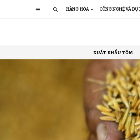
HÀNG HÓA
CÔNG NGHỆ VÀ DỰ
XUẤT KHẨU THỦY SẢN
GIÁ TÔM
TRUNG QUỐC
Ấ
XUẤT KHẨU TÔM