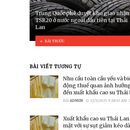
Trung Quốc phê duyệt kho giao nhận
TSR20 ở nước ngoài đầu tiên tại Thái
Lan
BÀI TRƯỚC
BÀI VIẾT TƯƠNG TỰ
Nhu cầu toàn cầu yếu và bi
động thuế quan ảnh hưởn
đến xuất khẩu cao su Thái
Bởi
ADMIN
12/5/2025 9:28:47 AM
Xuất khẩu cao su Thái Lan
mặt với sự sụt giảm kéo dà