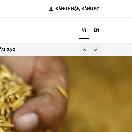
ĐĂNG NHẬP/ ĐĂNG KÝ
VI
EN
XUẤT KHẨU CÀ PHÊ
T NAM
ẨU GẠO