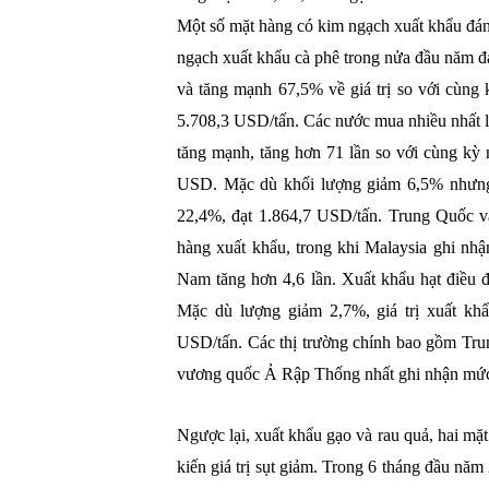
Một số mặt hàng có kim ngạch xuất khẩu đáng 
ngạch xuất khẩu cà phê trong nửa đầu năm đạ
và tăng mạnh 67,5% về giá trị so với cùng
5.708,3 USD/tấn. Các nước mua nhiều nhất 
tăng mạnh, tăng hơn 71 lần so với cùng kỳ n
USD. Mặc dù khối lượng giảm 6,5% nhưng t
22,4%, đạt 1.864,7 USD/tấn. Trung Quốc vẫ
hàng xuất khẩu, trong khi Malaysia ghi nh
Nam tăng hơn 4,6 lần. Xuất khẩu hạt điều đạ
Mặc dù lượng giảm 2,7%, giá trị xuất khẩ
USD/tấn. Các thị trường chính bao gồm Tru
vương quốc Ả Rập Thống nhất ghi nhận mức 
Ngược lại, xuất khẩu gạo và rau quả, hai mặ
kiến ​​giá trị sụt giảm. Trong 6 tháng đầu nă