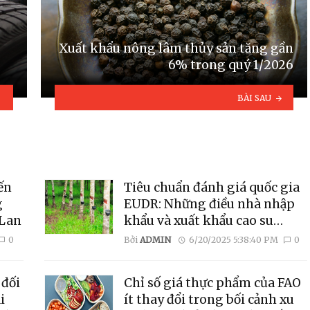
Xuất khẩu nông lâm thủy sản tăng gần
6% trong quý 1/2026
BÀI SAU
ến
Tiêu chuẩn đánh giá quốc gia
g
EUDR: Những điều nhà nhập
 Lan
khẩu và xuất khẩu cao su
thiên nhiên cần biết
0
Bởi
ADMIN
6/20/2025 5:38:40 PM
0
 đối
Chỉ số giá thực phẩm của FAO
i
ít thay đổi trong bối cảnh xu