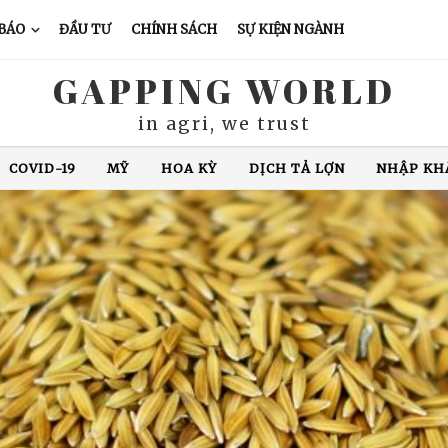
 BÁO
ĐẦU TƯ
CHÍNH SÁCH
SỰ KIỆN NGÀNH
GAPPING WORLD
in agri, we trust
XUẤT KHẨU CÁ TRA
CHĂN NUÔI LỢN
GIÁ CÀ PHÊ
N ĐỘ
GIÁ GẠO
XUẤT KHẨU GẠO
THÁI LAN
VIỆ
COVID-19
MỸ
HOA KỲ
DỊCH TẢ LỢN
NHẬP KH