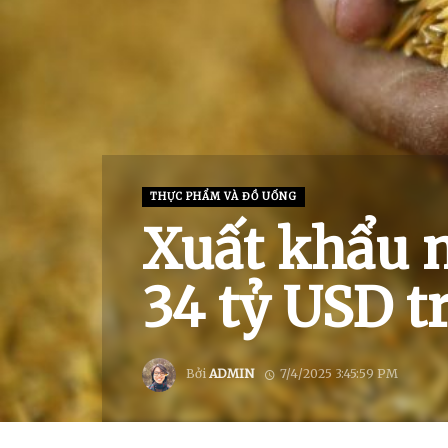
THỰC PHẨM VÀ ĐỒ UỐNG
Xuất khẩu n
34 tỷ USD 
Bởi
ADMIN
7/4/2025 3:45:59 PM