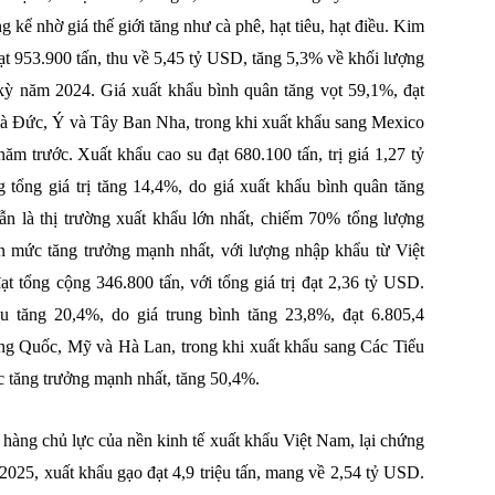
kể nhờ giá thế giới tăng như cà phê, hạt tiêu, hạt điều. Kim
t 953.900 tấn, thu về 5,45 tỷ USD, tăng 5,3% về khối lượng
 kỳ năm 2024. Giá xuất khẩu bình quân tăng vọt 59,1%, đạt
là Đức, Ý và Tây Ban Nha, trong khi xuất khẩu sang Mexico
ăm trước. Xuất khẩu cao su đạt 680.100 tấn, trị giá 1,27 tỷ
ổng giá trị tăng 14,4%, do giá xuất khẩu bình quân tăng
n là thị trường xuất khẩu lớn nhất, chiếm 70% tổng lượng
ận mức tăng trưởng mạnh nhất, với lượng nhập khẩu từ Việt
t tổng cộng 346.800 tấn, với tổng giá trị đạt 2,36 tỷ USD.
u tăng 20,4%, do giá trung bình tăng 23,8%, đạt 6.805,4
ng Quốc, Mỹ và Hà Lan, trong khi xuất khẩu sang Các Tiểu
tăng trưởng mạnh nhất, tăng 50,4%.
t hàng chủ lực của nền kinh tế xuất khẩu Việt Nam, lại chứng
m 2025, xuất khẩu gạo đạt 4,9 triệu tấn, mang về 2,54 tỷ USD.