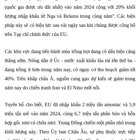
(quốc gia được ưu đãi nhất) vào năm 2024 cộng với ‌20% ⁠khối
lượng nhập khẩu từ Nga và Belarus trong cùng năm”. Các biện
pháp này sẽ có hiệu lực sau vài ngày sau khi chúng được công bố
trên Tạp chí chính thức của EU.
Các khu vực đang tiến hành mùa trồng trọt đang có dấu hiệu căng
thẳng sớm. Nông dân ở Úc - nước xuất khẩu lúa mì lớn thứ ba -
đang trồng ít hơn trong năm nay, có nguy cơ thu hoạch giảm tới
40%. Trên khắp châu Á, nguồn cung gạo dự kiến ​​​​sẽ giảm trong
năm nay do chiến tranh Iran và El Nino mới nổi.
Tuyên bố cho biết, EU đã nhập khẩu 2 triệu tấn amoniac và 5,9
triệu tấn urê vào năm 2024, cùng 6,7 triệu tấn phân bón và hỗn
hợp gốc nitơ có chứa nitơ. Trung Đông chiếm một phần nhỏ trong
khối lượng này. Theo Ủy ban Châu Âu, sự phụ thuộc trực tiếp