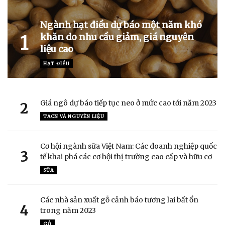
Ngành hạt điều dự báo một năm khó
khăn do nhu cầu giảm, giá nguyên
1
liệu cao
HẠT ĐIỀU
Giá ngô dự báo tiếp tục neo ở mức cao tới năm 2023
2
TACN VÀ NGUYÊN LIỆU
Cơ hội ngành sữa Việt Nam: Các doanh nghiệp quốc
3
tế khai phá các cơ hội thị trường cao cấp và hữu cơ
SỮA
Các nhà sản xuất gỗ cảnh báo tương lai bất ổn
4
trong năm 2023
GỖ