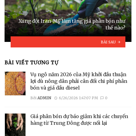
Xung đột Iran-Mỹ làm tăng giá phân bón như
thế nào?
BÀI SAU
BÀI VIẾT TƯƠNG TỰ
Vụ ngô năm 2026 của Mỹ khởi đầu thuận
lợi dù nông dân phải cân đối chi phí phân
bón và giá dầu diesel
Bởi
ADMIN
6/26/2026 1:47:07 PM
0
Giá phân bón dự báo ​​giảm khi các chuyến
hàng từ Trung Đông được nối lại