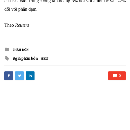
của EU vào Trung Đông là khoảng 3% đối với amoniac và 1-2%
đối với phân đạm.
Theo
Reuters
Posted
PHÂN BÓN
in
Tagged
giá phân bón
EU
with
0