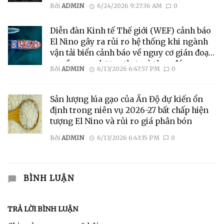
Bởi
ADMIN
6/24/2026 9:27:36 AM
0
Diễn đàn Kinh tế Thế giới (WEF) cảnh báo
El Nino gây ra rủi ro hệ thống khi ngành
vận tải biển cảnh báo về nguy cơ gián đoạn
nguồn cung lương thực và than đá
Bởi
ADMIN
6/13/2026 6:47:57 PM
0
Sản lượng lúa gạo của Ấn Độ dự kiến ​​ổn
định trong niên vụ 2026-27 bất chấp hiện
tượng El Nino và rủi ro giá phân bón
Bởi
ADMIN
6/13/2026 6:43:35 PM
0
BÌNH LUẬN
TRẢ LỜI BÌNH LUẬN