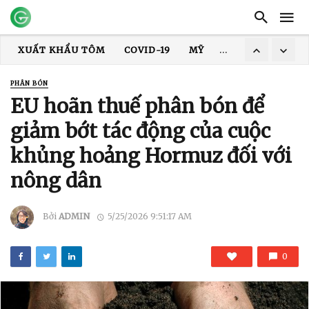
XUẤT KHẨU THỦY SẢN
GIÁ TÔM
XUẤT KHẨU CÁ TRA
TRUNG QUỐC
ẤN ĐỘ
GIÁ GẠO
XUẤT KHẨU GẠO
PHÂN BÓN
XUẤT KHẨU TÔM
COVID-19
MỸ
HOA KỲ
DỊCH
EU hoãn thuế phân bón để
giảm bớt tác động của cuộc
khủng hoảng Hormuz đối với
nông dân
Bởi
ADMIN
5/25/2026 9:51:17 AM
0