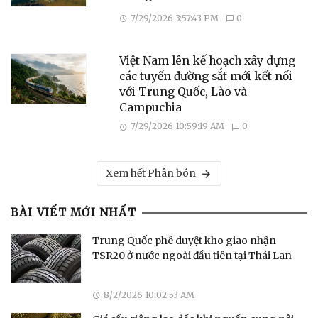
7/29/2026 3:57:43 PM
0
Việt Nam lên kế hoạch xây dựng
các tuyến đường sắt mới kết nối
với Trung Quốc, Lào và
Campuchia
7/29/2026 10:59:19 AM
0
Xem hết Phân bón
BÀI VIẾT MỚI NHẤT
Trung Quốc phê duyệt kho giao nhận
TSR20 ở nước ngoài đầu tiên tại Thái Lan
8/2/2026 10:02:53 AM