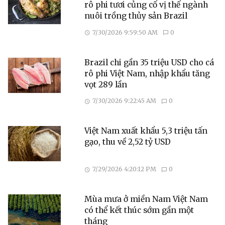
rô phi tươi củng cố vị thế ngành
nuôi trồng thủy sản Brazil
7/30/2026 9:59:50 AM
0
Brazil chi gần 35 triệu USD cho cá
rô phi Việt Nam, nhập khẩu tăng
vọt 289 lần
7/30/2026 9:22:45 AM
0
Việt Nam xuất khẩu 5,3 triệu tấn
gạo, thu về 2,52 tỷ USD
7/29/2026 4:20:12 PM
0
Mùa mưa ở miền Nam Việt Nam
có thể kết thúc sớm gần một
tháng