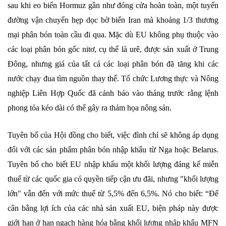
sau khi eo biển Hormuz gần như đóng cửa hoàn toàn, một tuyến
đường vận chuyển hẹp dọc bờ biển Iran mà khoảng 1/3 thương
mại phân bón toàn cầu đi qua. Mặc dù EU không phụ thuộc vào
các loại phân bón gốc nitơ, cụ thể là urê, được sản xuất ở Trung
Đông, nhưng giá của tất cả các loại phân bón đã tăng khi các
nước chạy đua tìm nguồn thay thế. Tổ chức Lương thực và Nông
nghiệp Liên Hợp Quốc đã cảnh báo vào tháng trước rằng lệnh
phong tỏa kéo dài có thể gây ra thảm họa nông sản.
Tuyên bố của Hội đồng cho biết, việc đình chỉ sẽ không áp dụng
đối với các sản phẩm phân bón nhập khẩu từ Nga hoặc Belarus.
Tuyên bố cho biết EU nhập khẩu một khối lượng đáng kể miễn
thuế từ các quốc gia có quyền tiếp cận ưu đãi, nhưng "khối lượng
lớn" vẫn đến với mức thuế từ 5,5% đến 6,5%. Nó cho biết: “Để
cân bằng lợi ích của các nhà sản xuất EU, biện pháp này được
giới hạn ở hạn ngạch hàng hóa bằng khối lượng nhập khẩu MFN