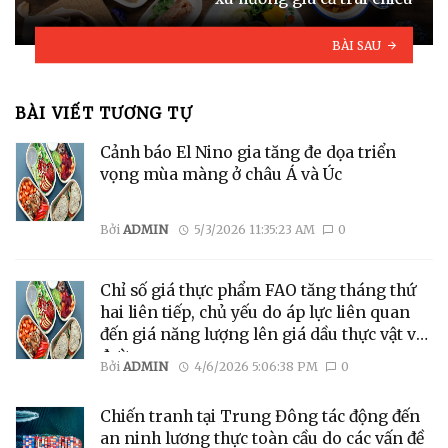
BÀI SAU
BÀI VIẾT TƯƠNG TỰ
Cảnh báo El Nino gia tăng đe dọa triển
vọng mùa màng ở châu Á và Úc
Bởi
ADMIN
5/3/2026 11:35:23 AM
0
Chỉ số giá thực phẩm FAO tăng tháng thứ
hai liên tiếp, chủ yếu do áp lực liên quan
đến giá năng lượng lên giá dầu thực vật và
đường
Bởi
ADMIN
4/6/2026 5:06:38 PM
0
Chiến tranh tại Trung Đông tác động đến
an ninh lương thực toàn cầu do các vấn đề