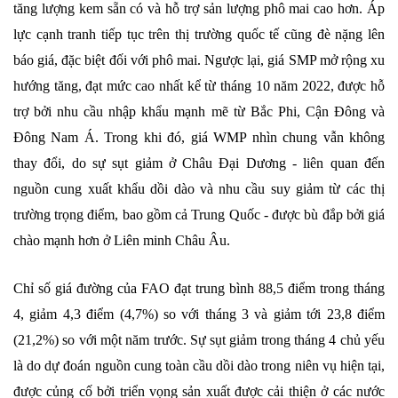
tăng lượng kem sẵn có và hỗ trợ sản lượng phô mai cao hơn. Áp
lực cạnh tranh tiếp tục trên thị trường quốc tế cũng đè nặng lên
báo giá, đặc biệt đối với phô mai. Ngược lại, giá SMP mở rộng xu
hướng tăng, đạt mức cao nhất kể từ tháng 10 năm 2022, được hỗ
trợ bởi nhu cầu nhập khẩu mạnh mẽ từ Bắc Phi, Cận Đông và
Đông Nam Á. Trong khi đó, giá WMP nhìn chung vẫn không
thay đổi, do sự sụt giảm ở Châu Đại Dương - liên quan đến
nguồn cung xuất khẩu dồi dào và nhu cầu suy giảm từ các thị
trường trọng điểm, bao gồm cả Trung Quốc - được bù đắp bởi giá
chào mạnh hơn ở Liên minh Châu Âu.
Chỉ số giá đường của FAO đạt trung bình 88,5 điểm trong tháng
4, giảm 4,3 điểm (4,7%) so với tháng 3 và giảm tới 23,8 điểm
(21,2%) so với một năm trước. Sự sụt giảm trong tháng 4 chủ yếu
là do dự đoán nguồn cung toàn cầu dồi dào trong niên vụ hiện tại,
được củng cố bởi triển vọng sản xuất được cải thiện ở các nước