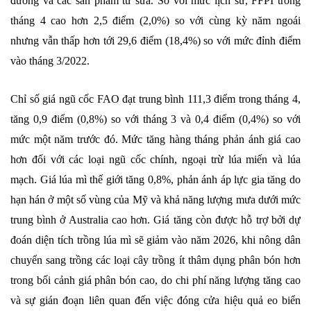
đường và các sản phẩm từ sữa. So với mức lịch sử, FFPI trong
tháng 4 cao hơn 2,5 điểm (2,0%) so với cùng kỳ năm ngoái
nhưng vẫn thấp hơn tới 29,6 điểm (18,4%) so với mức đỉnh điểm
vào tháng 3/2022.
Chỉ số giá ngũ cốc FAO đạt trung bình 111,3 điểm trong tháng 4,
tăng 0,9 điểm (0,8%) so với tháng 3 và 0,4 điểm (0,4%) so với
mức một năm trước đó. Mức tăng hàng tháng phản ánh giá cao
hơn đối với các loại ngũ cốc chính, ngoại trừ lúa miến và lúa
mạch. Giá lúa mì thế giới tăng 0,8%, phản ánh áp lực gia tăng do
hạn hán ở một số vùng của Mỹ và khả năng lượng mưa dưới mức
trung bình ở Australia cao hơn. Giá tăng còn được hỗ trợ bởi dự
đoán diện tích trồng lúa mì sẽ giảm vào năm 2026, khi nông dân
chuyển sang trồng các loại cây trồng ít thâm dụng phân bón hơn
trong bối cảnh giá phân bón cao, do chi phí năng lượng tăng cao
và sự gián đoạn liên quan đến việc đóng cửa hiệu quả eo biển