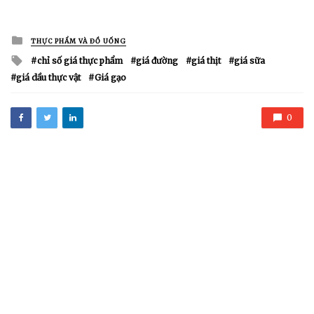
Posted
THỰC PHẨM VÀ ĐỒ UỐNG
in
Tagged
chỉ số giá thực phẩm
giá đường
giá thịt
giá sữa
with
giá dầu thực vật
Giá gạo
0