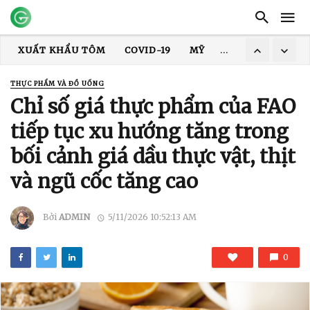
XUẤT KHẨU THỦY SẢN
GIÁ TÔM
XUẤT KHẨU CÁ TRA
TRUNG QUỐC
ẤN ĐỘ
GIÁ GẠO
XUẤT KHẨU GẠO
THỰC PHẨM VÀ ĐỒ UỐNG
XUẤT KHẨU TÔM
COVID-19
MỸ
HOA KỲ
DỊCH
Chỉ số giá thực phẩm của FAO
tiếp tục xu hướng tăng trong
bối cảnh giá dầu thực vật, thịt
và ngũ cốc tăng cao
Bởi
ADMIN
5/11/2026 10:52:13 AM
0