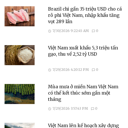
Brazil chi gần 35 triệu USD cho cá
rô phi Việt Nam, nhập khẩu tăng
vọt 289 lần
7/30/2026 9:22:45 AM
0
Việt Nam xuất khẩu 5,3 triệu tấn
gạo, thu về 2,52 tỷ USD
7/29/2026 4:20:12 PM
0
Mùa mưa ở miền Nam Việt Nam
có thể kết thúc sớm gần một
tháng
7/29/2026 3:57:43 PM
0
Việt Nam lên kế hoạch xây dựng