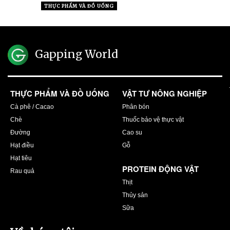
THỰC PHẨM VÀ ĐỒ UỐNG
Gapping World
THỰC PHẨM VÀ ĐỒ UỐNG
VẬT TƯ NÔNG NGHIỆP
Cà phê / Cacao
Phân bón
Chè
Thuốc bảo vệ thực vật
Đường
Cao su
Hạt điều
Gỗ
Hạt tiêu
PROTEIN ĐỘNG VẬT
Rau quả
Thịt
Thủy sản
Sữa