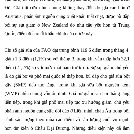
Đỏ. Giá thịt cừu nhìn chung không thay đổi, do giá cao hơn ở
Australia, phản ánh nguồn cung xuất khẩu thắt chặt, được bù đắp
bởi sự sụt giảm ở New Zealand do nhu cầu yếu hơn từ Trung
Quốc, điểm đến xuất khẩu chính của nước này.
Chỉ số giá sữa của FAO đạt trung bình 119,6 điểm trong tháng 4,
giảm 1,3 điểm (1,1%) so với tháng 3, trong khi vẫn thấp hơn 32,1
điểm (21,2%) so với mức một năm trước đó. Sự sụt giảm chủ yếu
là do giá bơ và phô mai quốc tế thấp hơn, bù đắp cho giá sữa bột
gầy (SMP) tiếp tục tăng, trong khi giá sữa bột nguyên kem
(WMP) nhìn chung vẫn ổn định. Giá bơ giảm sau hai tháng tăng
liên tiếp, trong khi giá phô mai tiếp tục xu hướng giảm, chủ yếu
phản ánh nguồn cung sữa dồi dào ở Liên minh châu Âu trong bối
cảnh sản lượng theo mùa cao điểm và sản lượng cuối vụ mạnh
hơn dự kiến ​​ở Châu Đại Dương. Những điều kiện này đã làm