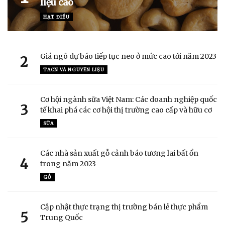
liệu cao
HẠT ĐIỀU
Giá ngô dự báo tiếp tục neo ở mức cao tới năm 2023
2
TACN VÀ NGUYÊN LIỆU
Cơ hội ngành sữa Việt Nam: Các doanh nghiệp quốc
3
tế khai phá các cơ hội thị trường cao cấp và hữu cơ
SỮA
Các nhà sản xuất gỗ cảnh báo tương lai bất ổn
4
trong năm 2023
GỖ
Cập nhật thực trạng thị trường bán lẻ thực phẩm
5
Trung Quốc