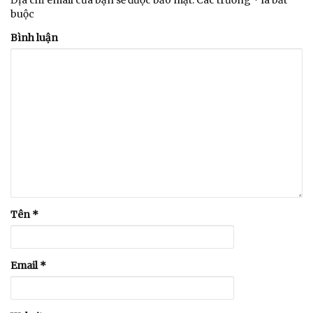
Địa chỉ email của bạn sẽ được bảo mật. Các trường * là bắt
buộc
Bình luận
Tên
*
Email
*