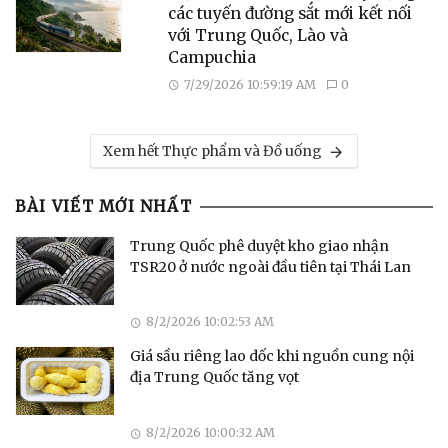
các tuyến đường sắt mới kết nối
với Trung Quốc, Lào và
Campuchia
7/29/2026 10:59:19 AM
0
Xem hết Thực phẩm và Đồ uống
BÀI VIẾT MỚI NHẤT
Trung Quốc phê duyệt kho giao nhận
TSR20 ở nước ngoài đầu tiên tại Thái Lan
8/2/2026 10:02:53 AM
Giá sầu riêng lao dốc khi nguồn cung nội
địa Trung Quốc tăng vọt
8/2/2026 10:00:32 AM