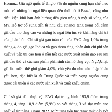
Hormuz. Giá ngô quốc tế tăng 0,7% do nguồn cung hạn chế theo
mùa và những lo ngại liên quan đến thời tiết ở Brazil, cũng như
điều kiện khô hạn ảnh hưởng đến gieo trồng ở một số vùng của
Mỹ. Hỗ trợ bổ sung đến từ nhu cầu ethanol tăng trong bối cảnh
giá dầu thô tăng cao và những lo ngại liên tục về khả năng chi trả
của phân bón. Chỉ số giá gạo toàn cầu của FAO tăng 1,9% trong
tháng 4, do giá gạo Indica và gạo thơm tăng, phản ánh chi phí sản
xuất và tiếp thị cao hơn ở hầu hết các nước xuất khẩu gạo sau khi
giá dầu thô và các sản phẩm phái sinh của nó tăng vọt. Ngược lại,
giá lúa miến thế giới giảm 4,0%, chủ yếu do nhu cầu nhập khẩu
yếu hơn, đặc biệt là từ Trung Quốc và triển vọng nguồn cung
được cải thiện ở các nước sản xuất và xuất khẩu chính.
Chỉ số giá dầu thực vật FAO đạt trung bình 193,9 điểm trong
tháng 4, tăng 10,9 điểm (5,9%) so với tháng 3 và đạt mức cao
nhất kể từ tháng 7 năm 2022. Mức tăng tiếp tục được thúc đẩy bởi