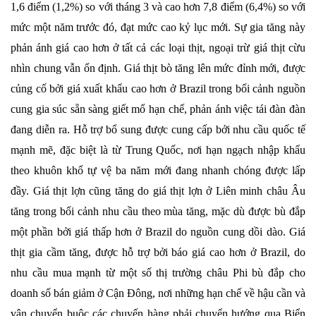
1,6 điểm (1,2%) so với tháng 3 và cao hơn 7,8 điểm (6,4%) so với
mức một năm trước đó, đạt mức cao kỷ lục mới. Sự gia tăng này
phản ánh giá cao hơn ở tất cả các loại thịt, ngoại trừ giá thịt cừu
nhìn chung vẫn ổn định. Giá thịt bò tăng lên mức đỉnh mới, được
củng cố bởi giá xuất khẩu cao hơn ở Brazil trong bối cảnh nguồn
cung gia súc sẵn sàng giết mổ hạn chế, phản ánh việc tái đàn đàn
đang diễn ra. Hỗ trợ bổ sung được cung cấp bởi nhu cầu quốc tế
mạnh mẽ, đặc biệt là từ Trung Quốc, nơi hạn ngạch nhập khẩu
theo khuôn khổ tự vệ ba năm mới đang nhanh chóng được lấp
đầy. Giá thịt lợn cũng tăng do giá thịt lợn ở Liên minh châu Âu
tăng trong bối cảnh nhu cầu theo mùa tăng, mặc dù được bù đắp
một phần bởi giá thấp hơn ở Brazil do nguồn cung dồi dào. Giá
thịt gia cầm tăng, được hỗ trợ bởi báo giá cao hơn ở Brazil, do
nhu cầu mua mạnh từ một số thị trường châu Phi bù đắp cho
doanh số bán giảm ở Cận Đông, nơi những hạn chế về hậu cần và
vận chuyển buộc các chuyến hàng phải chuyển hướng qua Biển