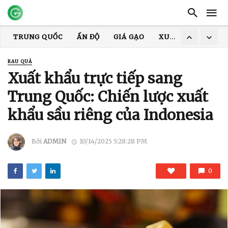
TRUNG QUỐC
ẤN ĐỘ
GIÁ GẠO
XUẤT KHẨU GẠO
RAU QUẢ
Xuất khẩu trực tiếp sang
Trung Quốc: Chiến lược xuất
khẩu sầu riêng của Indonesia
Bởi
ADMIN
10/14/2025 5:28:28 PM
0