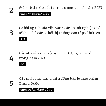
Giá ngô dự báo tiếp tục neo ở mức cao tới năm 2023
2
TACN VÀ NGUYÊN LIỆU
Cơ hội ngành sữa Việt Nam: Các doanh nghiệp quốc
3
tế khai phá các cơ hội thị trường cao cấp và hữu cơ
SỮA
Các nhà sản xuất gỗ cảnh báo tương lai bất ổn
4
trong năm 2023
GỖ
Cập nhật thực trạng thị trường bán lẻ thực phẩm
5
Trung Quốc
THỰC PHẨM VÀ ĐỒ UỐNG