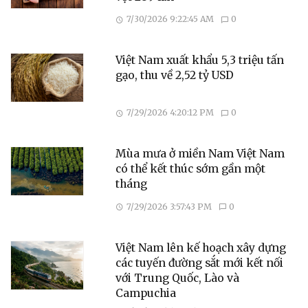
7/30/2026 9:22:45 AM
0
Việt Nam xuất khẩu 5,3 triệu tấn
gạo, thu về 2,52 tỷ USD
7/29/2026 4:20:12 PM
0
Mùa mưa ở miền Nam Việt Nam
có thể kết thúc sớm gần một
tháng
7/29/2026 3:57:43 PM
0
Việt Nam lên kế hoạch xây dựng
các tuyến đường sắt mới kết nối
với Trung Quốc, Lào và
Campuchia