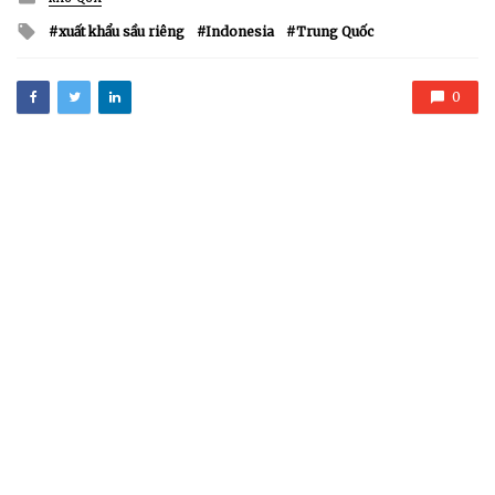
in
Tagged
xuất khẩu sầu riêng
Indonesia
Trung Quốc
with
0