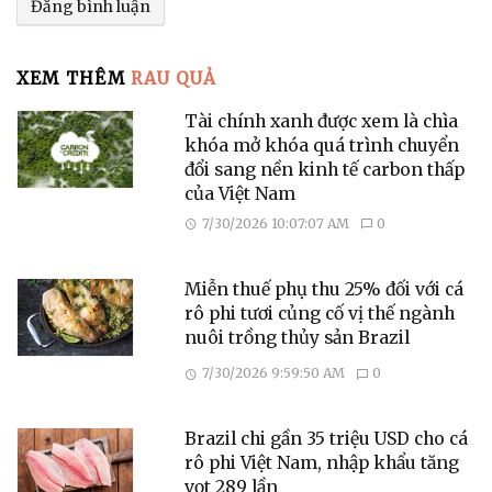
XEM THÊM
RAU QUẢ
Tài chính xanh được xem là chìa
khóa mở khóa quá trình chuyển
đổi sang nền kinh tế carbon thấp
của Việt Nam
7/30/2026 10:07:07 AM
0
Miễn thuế phụ thu 25% đối với cá
rô phi tươi củng cố vị thế ngành
nuôi trồng thủy sản Brazil
7/30/2026 9:59:50 AM
0
Brazil chi gần 35 triệu USD cho cá
rô phi Việt Nam, nhập khẩu tăng
vọt 289 lần