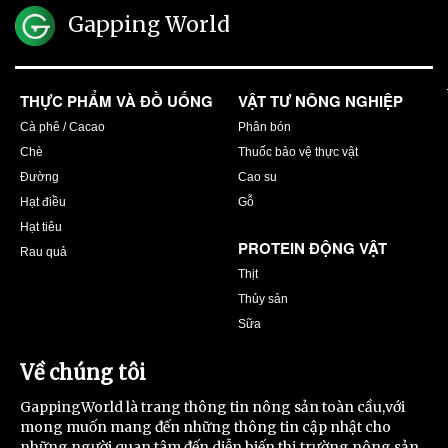
Gapping World
THỰC PHẨM VÀ ĐỒ UỐNG
VẬT TƯ NÔNG NGHIỆP
Cà phê / Cacao
Phân bón
Chè
Thuốc bảo vệ thực vật
Đường
Cao su
Hạt điều
Gỗ
Hạt tiêu
PROTEIN ĐỘNG VẬT
Rau quả
Thịt
Thủy sản
Sữa
Về chúng tôi
GappingWorld là trang thông tin nông sản toàn cầu,với
mong muốn mang đến những thông tin cập nhật cho
những người quan tâm đến diễn biến thị trường nông sản