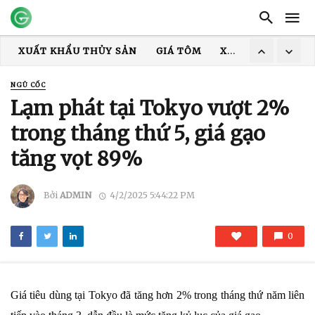
XUẤT KHẨU THỦY SẢN
GIÁ TÔM
XUẤT KHẨU CÁ TRA
TRUNG QUỐC
ẤN ĐỘ
GIÁ GẠO
XUẤT KHẨU GẠO
NGŨ CỐC
XUẤT KHẨU TÔM
COVID-19
MỸ
HOA KỲ
DỊCH
Lạm phát tại Tokyo vượt 2%
trong tháng thứ 5, giá gạo
tăng vọt 89%
Bởi
ADMIN
4/2/2025 5:44:22 PM
0
Giá tiêu dùng tại Tokyo đã tăng hơn 2% trong tháng thứ năm liên