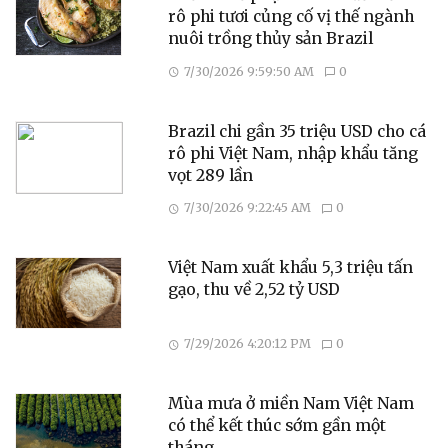
rô phi tươi củng cố vị thế ngành
nuôi trồng thủy sản Brazil
7/30/2026 9:59:50 AM
0
Brazil chi gần 35 triệu USD cho cá
rô phi Việt Nam, nhập khẩu tăng
vọt 289 lần
7/30/2026 9:22:45 AM
0
Việt Nam xuất khẩu 5,3 triệu tấn
gạo, thu về 2,52 tỷ USD
7/29/2026 4:20:12 PM
0
Mùa mưa ở miền Nam Việt Nam
có thể kết thúc sớm gần một
tháng