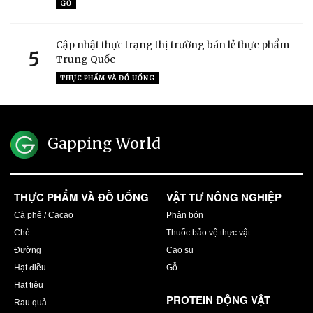
GỖ
Cập nhật thực trạng thị trường bán lẻ thực phẩm
5
Trung Quốc
THỰC PHẨM VÀ ĐỒ UỐNG
Gapping World
THỰC PHẨM VÀ ĐỒ UỐNG
VẬT TƯ NÔNG NGHIỆP
Cà phê / Cacao
Phân bón
Chè
Thuốc bảo vệ thực vật
Đường
Cao su
Hạt điều
Gỗ
Hạt tiêu
PROTEIN ĐỘNG VẬT
Rau quả