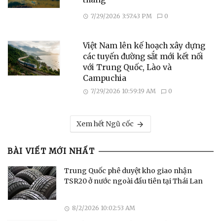
7/29/2026 3:57:43 PM
0
Việt Nam lên kế hoạch xây dựng
các tuyến đường sắt mới kết nối
với Trung Quốc, Lào và
Campuchia
7/29/2026 10:59:19 AM
0
Xem hết Ngũ cốc
BÀI VIẾT MỚI NHẤT
Trung Quốc phê duyệt kho giao nhận
TSR20 ở nước ngoài đầu tiên tại Thái Lan
8/2/2026 10:02:53 AM