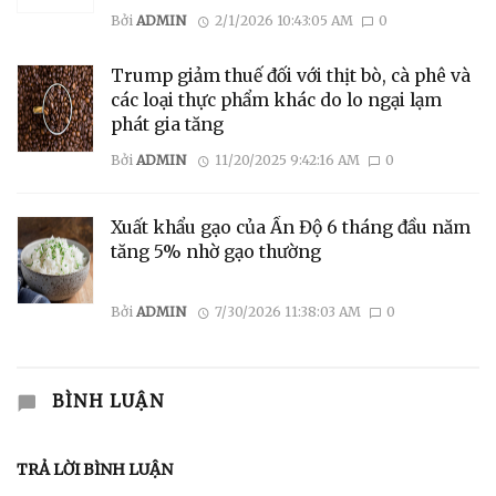
Bởi
ADMIN
2/1/2026 10:43:05 AM
0
Trump giảm thuế đối với thịt bò, cà phê và
các loại thực phẩm khác do lo ngại lạm
phát gia tăng
Bởi
ADMIN
11/20/2025 9:42:16 AM
0
Xuất khẩu gạo của Ấn Độ 6 tháng đầu năm
tăng 5% nhờ gạo thường
Bởi
ADMIN
7/30/2026 11:38:03 AM
0
BÌNH LUẬN
TRẢ LỜI BÌNH LUẬN