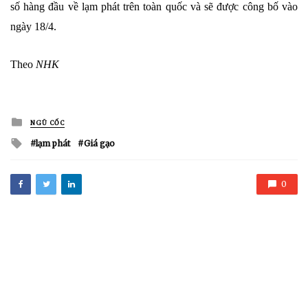
số hàng đầu về lạm phát trên toàn quốc và sẽ được công bố vào
ngày 18/4.
Theo
NHK
Posted
NGŨ CỐC
in
Tagged
lạm phát
Giá gạo
with
0