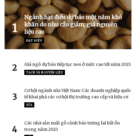
Ngành hạt điều dự báo một năm khó
khăn do nhu cầu giảm, giá nguyên
1
liệu cao
HẠT ĐIỀU
Giá ngô dự báo tiếp tục neo ở mức cao tới năm 2023
2
TACN VÀ NGUYÊN LIỆU
Cơ hội ngành sữa Việt Nam: Các doanh nghiệp quốc
3
tế khai phá các cơ hội thị trường cao cấp và hữu cơ
SỮA
Các nhà sản xuất gỗ cảnh báo tương lai bất ổn
4
trong năm 2023