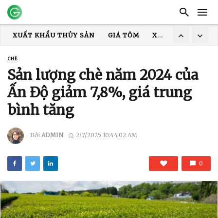
XUẤT KHẨU THỦY SẢN
GIÁ TÔM
XUẤT KHẨU CÁ TRA
TRUNG QUỐC
ẤN ĐỘ
GIÁ GẠO
XUẤT KHẨU GẠO
CHÈ
XUẤT KHẨU TÔM
COVID-19
MỸ
HOA KỲ
DỊCH
Sản lượng chè năm 2024 của
Ấn Độ giảm 7,8%, giá trung
bình tăng
Bởi
ADMIN
2/7/2025 10:44:02 AM
0