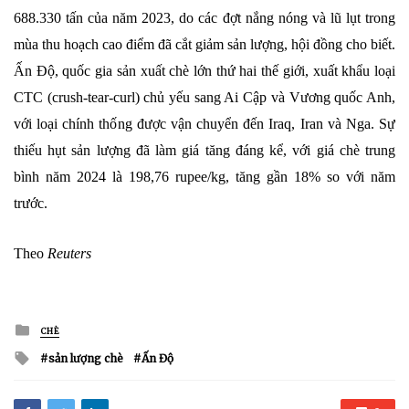
688.330 tấn của năm 2023, do các đợt nắng nóng và lũ lụt trong
mùa thu hoạch cao điểm đã cắt giảm sản lượng, hội đồng cho biết.
Ấn Độ, quốc gia sản xuất chè lớn thứ hai thế giới, xuất khẩu loại
CTC (crush-tear-curl) chủ yếu sang Ai Cập và Vương quốc Anh,
với loại chính thống được vận chuyển đến Iraq, Iran và Nga. Sự
thiếu hụt sản lượng đã làm giá tăng đáng kể, với giá chè trung
bình năm 2024 là 198,76 rupee/kg, tăng gần 18% so với năm
trước.
Theo
Reuters
Posted
CHÈ
in
Tagged
sản lượng chè
Ấn Độ
with