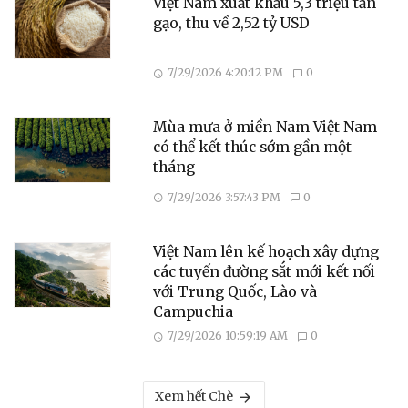
Việt Nam xuất khẩu 5,3 triệu tấn
gạo, thu về 2,52 tỷ USD
7/29/2026 4:20:12 PM
0
Mùa mưa ở miền Nam Việt Nam
có thể kết thúc sớm gần một
tháng
7/29/2026 3:57:43 PM
0
Việt Nam lên kế hoạch xây dựng
các tuyến đường sắt mới kết nối
với Trung Quốc, Lào và
Campuchia
7/29/2026 10:59:19 AM
0
Xem hết Chè