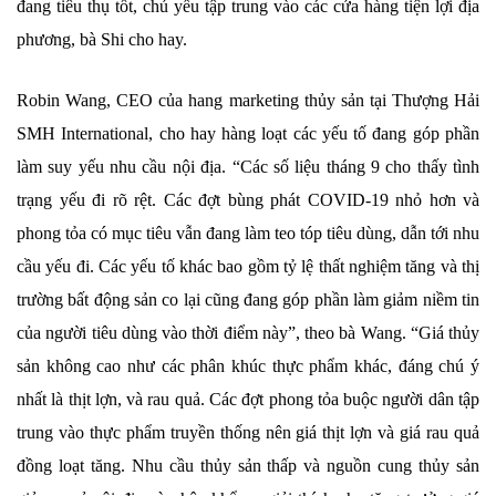
đang tiêu thụ tốt, chủ yếu tập trung vào các cửa hàng tiện lợi địa
phương, bà Shi cho hay.
Robin Wang, CEO của hang marketing thủy sản tại Thượng Hải
SMH International, cho hay hàng loạt các yếu tố đang góp phần
làm suy yếu nhu cầu nội địa. “Các số liệu tháng 9 cho thấy tình
trạng yếu đi rõ rệt. Các đợt bùng phát COVID-19 nhỏ hơn và
phong tỏa có mục tiêu vẫn đang làm teo tóp tiêu dùng, dẫn tới nhu
cầu yếu đi. Các yếu tố khác bao gồm tỷ lệ thất nghiệm tăng và thị
trường bất động sản co lại cũng đang góp phần làm giảm niềm tin
của người tiêu dùng vào thời điểm này”, theo bà Wang. “Giá thủy
sản không cao như các phân khúc thực phẩm khác, đáng chú ý
nhất là thịt lợn, và rau quả. Các đợt phong tỏa buộc người dân tập
trung vào thực phẩm truyền thống nên giá thịt lợn và giá rau quả
đồng loạt tăng. Nhu cầu thủy sản thấp và nguồn cung thủy sản