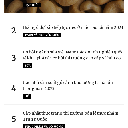
HẠT ĐIỀU
Giá ngô dự báo tiếp tục neo ở mức cao tới năm 2023
2
TACN VÀ NGUYÊN LIỆU
Cơ hội ngành sữa Việt Nam: Các doanh nghiệp quốc
3
tế khai phá các cơ hội thị trường cao cấp và hữu cơ
SỮA
Các nhà sản xuất gỗ cảnh báo tương lai bất ổn
4
trong năm 2023
GỖ
Cập nhật thực trạng thị trường bán lẻ thực phẩm
5
Trung Quốc
THỰC PHẨM VÀ ĐỒ UỐNG