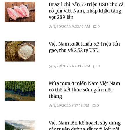
Brazil chi gần 35 triệu USD cho cá
rô phi Việt Nam, nhập khẩu tăng
vọt 289 lần
7/30/2026 9:22:45 AM
0
Việt Nam xuất khẩu 5,3 triệu tấn
gạo, thu về 2,52 tỷ USD
7/29/2026 4:20:12 PM
0
Mùa mưa ở miền Nam Việt Nam
có thể kết thúc sớm gần một
tháng
7/29/2026 3:57:43 PM
0
Việt Nam lên kế hoạch xây dựng
các tuyến đường sắt mới kết nối