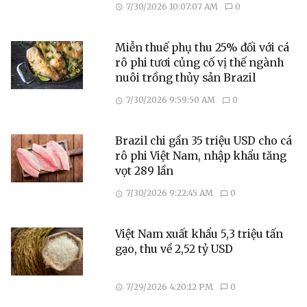
7/30/2026 10:07:07 AM
0
Miễn thuế phụ thu 25% đối với cá
rô phi tươi củng cố vị thế ngành
nuôi trồng thủy sản Brazil
7/30/2026 9:59:50 AM
0
Brazil chi gần 35 triệu USD cho cá
rô phi Việt Nam, nhập khẩu tăng
vọt 289 lần
7/30/2026 9:22:45 AM
0
Việt Nam xuất khẩu 5,3 triệu tấn
gạo, thu về 2,52 tỷ USD
7/29/2026 4:20:12 PM
0