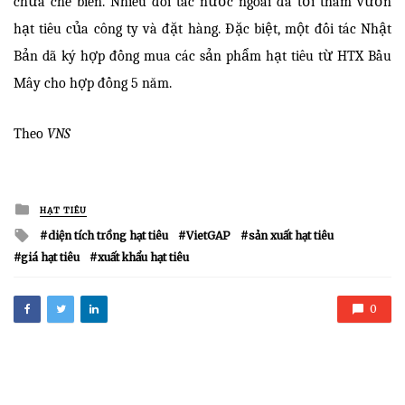
chưa chế biến. Nhiều đối tác nước ngoài đã tới thăm vườn
hạt tiêu của công ty và đặt hàng. Đặc biệt, một đối tác Nhật
Bản dã ký hợp đồng mua các sản phẩm hạt tiêu từ HTX Bầu
Mây cho hợp đồng 5 năm.
Theo
VNS
Posted
HẠT TIÊU
in
Tagged
diện tích trồng hạt tiêu
VietGAP
sản xuất hạt tiêu
with
giá hạt tiêu
xuất khẩu hạt tiêu
0