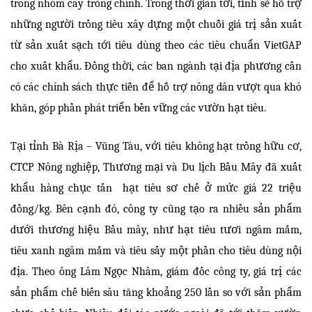
trong nhóm cây trồng chính. Trong thời gian tới, tỉnh sẽ hỗ trợ
những người trồng tiêu xây dựng một chuỗi giá trị sản xuất
từ sản xuất sạch tới tiêu dùng theo các tiêu chuẩn VietGAP
cho xuất khẩu. Đồng thời, các ban ngành tại địa phương cần
có các chính sách thực tiễn để hỗ trợ nông dân vượt qua khó
khăn, góp phần phát triển bền vững các vườn hạt tiêu.
Tại tỉnh Bà Rịa – Vũng Tàu, với tiêu không hạt trồng hữu cơ,
CTCP Nông nghiệp, Thương mại và Du lịch Bầu Mây đã xuất
khẩu hàng chục tấn hạt tiêu sơ chế ở mức giá 22 triệu
đồng/kg. Bên cạnh đó, công ty cũng tạo ra nhiều sản phẩm
dưới thương hiệu Bầu mây, như hạt tiêu tươi ngâm mắm,
tiêu xanh ngâm mắm và tiêu sấy một phần cho tiêu dùng nội
địa. Theo ông Lâm Ngọc Nhâm, giám đốc công ty, giá trị các
sản phẩm chế biến sâu tăng khoảng 250 lần so với sản phẩm