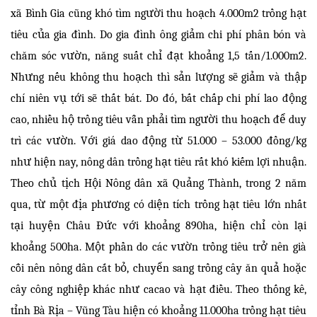
xã Bình Gia cũng khó tìm người thu hoạch 4.000m2 trồng hạt
tiêu của gia đình. Do gia đình ông giảm chi phí phân bón và
chăm sóc vườn, năng suất chỉ đạt khoảng 1,5 tấn/1.000m2.
Nhưng nếu không thu hoạch thì sản lượng sẽ giảm và thập
chí niên vụ tới sẽ thất bát. Do đó, bất chấp chi phí lao động
cao, nhiều hộ trồng tiêu vẫn phải tìm người thu hoạch để duy
trì các vườn. Với giá dao động từ 51.000 – 53.000 đồng/kg
như hiện nay, nông dân trồng hạt tiêu rất khó kiếm lợi nhuận.
Theo chủ tịch Hội Nông dân xã Quảng Thành, trong 2 năm
qua, từ một địa phương có diện tích trồng hạt tiêu lớn nhất
tại huyện Châu Đức với khoảng 890ha, hiện chỉ còn lại
khoảng 500ha. Một phần do các vườn trồng tiêu trở nên già
cỗi nên nông dân cắt bỏ, chuyển sang trồng cây ăn quả hoặc
cây công nghiệp khác như cacao và hạt điều. Theo thống kê,
tỉnh Bà Rịa – Vũng Tàu hiện có khoảng 11.000ha trồng hạt tiêu