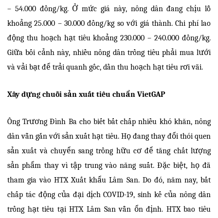
– 54.000 đồng/kg. Ở mức giá này, nông dân đang chịu lỗ
khoảng 25.000 – 30.000 đồng/kg so với giá thành. Chi phí lao
động thu hoạch hạt tiêu khoảng 230.000 – 240.000 đồng/kg.
Giữa bối cảnh này, nhiều nông dân trồng tiêu phải mua lưới
và vải bạt để trải quanh gốc, dần thu hoạch hạt tiêu rơi vãi.
Xây dựng chuỗi sản xuất tiêu chuẩn VietGAP
Ông Trương Đình Ba cho biết bất chấp nhiều khó khăn, nông
dân vẫn gắn với sản xuất hạt tiêu. Họ đang thay đổi thói quen
sản xuất và chuyển sang trồng hữu cơ để tăng chất lượng
sản phẩm thay vì tập trung vào năng suất. Đặc biệt, họ đã
tham gia vào HTX Xuất khẩu Lâm San. Do đó, năm nay, bất
chấp tác động của đại dịch COVID-19, sinh kế của nông dân
trồng hạt tiêu tại HTX Lâm San vẫn ổn định. HTX bao tiêu