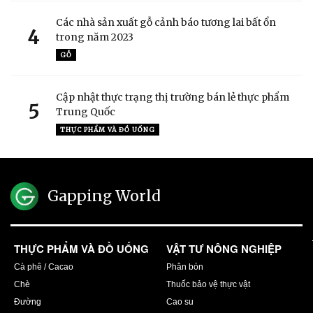
Các nhà sản xuất gỗ cảnh báo tương lai bất ổn
4
trong năm 2023
GỖ
Cập nhật thực trạng thị trường bán lẻ thực phẩm
5
Trung Quốc
THỰC PHẨM VÀ ĐỒ UỐNG
Gapping World
THỰC PHẨM VÀ ĐỒ UỐNG
VẬT TƯ NÔNG NGHIỆP
Cà phê / Cacao
Phân bón
Chè
Thuốc bảo vệ thực vật
Đường
Cao su