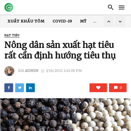
XUẤT KHẨU THỦY SẢN
GIÁ TÔM
XUẤT KHẨU CÁ TRA
TRUNG QUỐC
ẤN ĐỘ
GIÁ GẠO
XUẤT KHẨU GẠO
HẠT TIÊU
XUẤT KHẨU TÔM
COVID-19
MỸ
HOA KỲ
DỊCH
Nông dân sản xuất hạt tiêu
rất cần định hướng tiêu thụ
Bởi
ADMIN
3/16/2021 2:45:38 PM
0