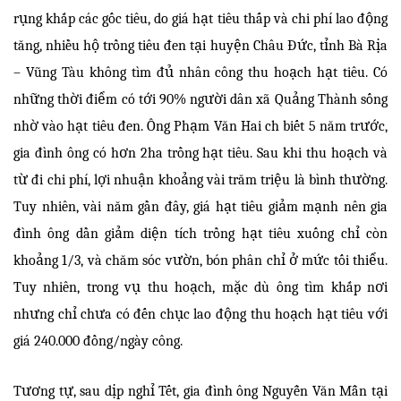
rụng khắp các gốc tiêu, do giá hạt tiêu thấp và chi phí lao động
tăng, nhiều hộ trồng tiêu đen tại huyện Châu Đức, tỉnh Bà Rịa
– Vũng Tàu không tìm đủ nhân công thu hoạch hạt tiêu. Có
những thời điểm có tới 90% người dân xã Quảng Thành sống
nhờ vào hạt tiêu đen. Ông Phạm Văn Hai ch biết 5 năm trước,
gia đình ông có hơn 2ha trồng hạt tiêu. Sau khi thu hoạch và
từ đi chi phí, lợi nhuận khoảng vài trăm triệu là bình thường.
Tuy nhiên, vài năm gần đây, giá hạt tiêu giảm mạnh nên gia
đình ông dần giảm diện tích trồng hạt tiêu xuống chỉ còn
khoảng 1/3, và chăm sóc vườn, bón phân chỉ ở mức tối thiểu.
Tuy nhiên, trong vụ thu hoạch, mặc dù ông tìm khắp nơi
nhưng chỉ chưa có đến chục lao động thu hoạch hạt tiêu với
giá 240.000 đồng/ngày công.
Tương tự, sau dịp nghỉ Tết, gia đình ông Nguyễn Văn Mẫn tại