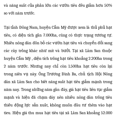
và năng suất của phần lớn các vườn tiêu đều giảm hơn 50%
so với năm trước.
Tại tỉnh Đồng Nam, huyện Cẩm Mỹ được xem là thủ phủ hạt
tiêu, có diện tích gần 7.000ha, cũng có thực trạng tương tự.
Nhiều nông dân đốn bỏ các vườn hạt tiêu và chuyển đổi sang
các cây trồng khác như mít và bưởi. Tại xã Lâm San thuộc
huyện Cẩm Mỹ , diện tích trồng hạt tiêu khoảng 2.200ha trong
2 năm trước. Nhưng nay chỉ còn 1.500ha hạt tiêu còn lại
trong niên vụ này. Ông Trương Đình Ba, chủ tịch Hội Nông
dân xã Lâm San cho biết năng suất hạt tiêu giảm mạnh trong
năm nay. Trong những năm gần đây, giá hạt tiêu liên tục giảm
mạnh và hiện đã chạm dáy nên nhiều nông dân trồng tiêu
thiếu động lực sản xuất, không muốn đầu tư thêm vào hạt
tieu. Hiện giá thu mua hạt tiêu tại xã Lâm San khoảng 52.000