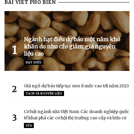
BÀI VIẾT PHỔ BIẾN
Ngành hạt điều dự báo một năm khó
khăn do nhu cầu giảm, giá nguyên
1
liệu cao
HẠT ĐIỀU
Giá ngô dự báo tiếp tục neo ở mức cao tới năm 2023
2
TACN VÀ NGUYÊN LIỆU
Cơ hội ngành sữa Việt Nam: Các doanh nghiệp quốc
3
tế khai phá các cơ hội thị trường cao cấp và hữu cơ
SỮA