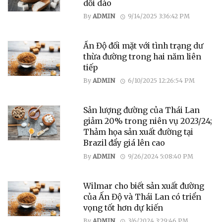
dồi dào
By
ADMIN
9/14/2025 3:36:42 PM
Ấn Độ đối mặt với tình trạng dư
thừa đường trong hai năm liên
tiếp
By
ADMIN
6/10/2025 12:26:54 PM
Sản lượng đường của Thái Lan
giảm 20% trong niên vụ 2023/24;
Thảm họa sản xuất đường tại
Brazil đẩy giá lên cao
By
ADMIN
9/26/2024 5:08:40 PM
Wilmar cho biết sản xuất đường
của Ấn Độ và Thái Lan có triển
vọng tốt hơn dự kiến
By
ADMIN
3/6/2024 3:29:46 PM