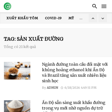
XUẤT KHẨU TÔM
COVID-19
MỸ
HOA KỲ
DỊCH
XUẤT KHẨU THỦY SẢN
GIÁ TÔM
XUẤT KHẨU CÁ TRA
TRUNG QUỐC
ẤN ĐỘ
GIÁ GẠO
XUẤT KHẨU GẠO
TAG: SẢN XUẤT ĐƯỜNG
Tổng có 21 kết quả
Ngành đường toàn cầu đối mặt với
khủng hoảng ethanol khi Ấn Độ
và Brazil tăng sản xuất nhiên liệu
sinh học
By
ADMIN
6/18/2026 4:49:51 PM
Ấn Độ sẵn sàng xuất khẩu đường
trong vụ mới nhờ nguồn dự trữ