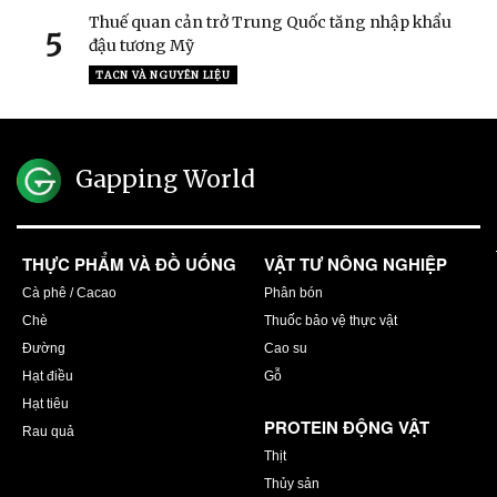
Thuế quan cản trở Trung Quốc tăng nhập khẩu
5
đậu tương Mỹ
TACN VÀ NGUYÊN LIỆU
Gapping World
THỰC PHẨM VÀ ĐỒ UỐNG
VẬT TƯ NÔNG NGHIỆP
Cà phê / Cacao
Phân bón
Chè
Thuốc bảo vệ thực vật
Đường
Cao su
Hạt điều
Gỗ
Hạt tiêu
PROTEIN ĐỘNG VẬT
Rau quả
Thịt
Thủy sản