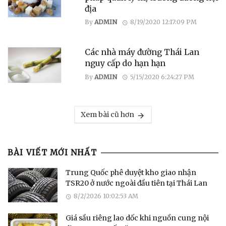
địa
By
ADMIN
8/19/2020 12:17:09 PM
Các nhà máy đường Thái Lan
nguy cấp do hạn hạn
By
ADMIN
5/15/2020 6:24:27 PM
Xem bài cũ hơn
BÀI VIẾT MỚI NHẤT
Trung Quốc phê duyệt kho giao nhận
TSR20 ở nước ngoài đầu tiên tại Thái Lan
8/2/2026 10:02:53 AM
Giá sầu riêng lao dốc khi nguồn cung nội