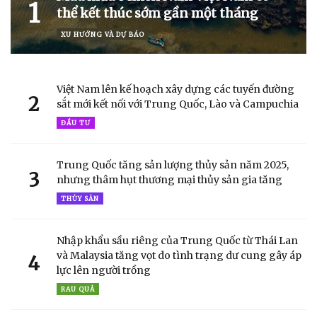
1
thể kết thúc sớm gần một tháng
XU HƯỚNG VÀ DỰ BÁO
Việt Nam lên kế hoạch xây dựng các tuyến đường
2
sắt mới kết nối với Trung Quốc, Lào và Campuchia
ĐẦU TƯ
Trung Quốc tăng sản lượng thủy sản năm 2025,
3
nhưng thâm hụt thương mại thủy sản gia tăng
THỦY SẢN
Nhập khẩu sầu riêng của Trung Quốc từ Thái Lan
và Malaysia tăng vọt do tình trạng dư cung gây áp
4
lực lên người trồng
RAU QUẢ