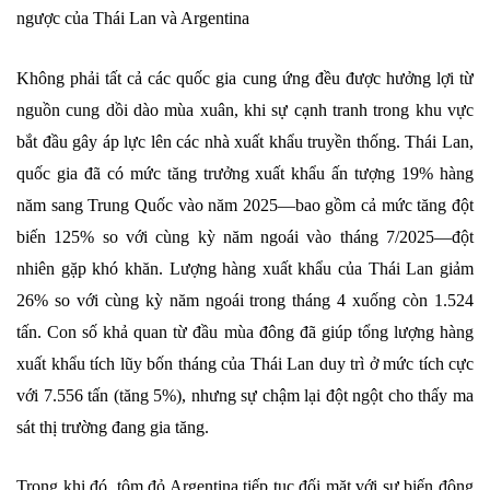
ngược của Thái Lan và Argentina
Không phải tất cả các quốc gia cung ứng đều được hưởng lợi từ
nguồn cung dồi dào mùa xuân, khi sự cạnh tranh trong khu vực
bắt đầu gây áp lực lên các nhà xuất khẩu truyền thống. Thái Lan,
quốc gia đã có mức tăng trưởng xuất khẩu ấn tượng 19% hàng
năm sang Trung Quốc vào năm 2025—bao gồm cả mức tăng đột
biến 125% so với cùng kỳ năm ngoái vào tháng 7/2025—đột
nhiên gặp khó khăn. Lượng hàng xuất khẩu của Thái Lan giảm
26% so với cùng kỳ năm ngoái trong tháng 4 xuống còn 1.524
tấn. Con số khả quan từ đầu mùa đông đã giúp tổng lượng hàng
xuất khẩu tích lũy bốn tháng của Thái Lan duy trì ở mức tích cực
với 7.556 tấn (tăng 5%), nhưng sự chậm lại đột ngột cho thấy ma
sát thị trường đang gia tăng.
Trong khi đó, tôm đỏ Argentina tiếp tục đối mặt với sự biến động