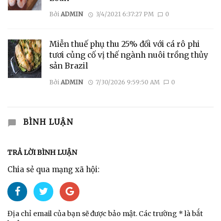
Bởi
ADMIN
3/4/2021 6:37:27 PM
0
Miễn thuế phụ thu 25% đối với cá rô phi
tươi củng cố vị thế ngành nuôi trồng thủy
sản Brazil
Bởi
ADMIN
7/30/2026 9:59:50 AM
0
BÌNH LUẬN
TRẢ LỜI BÌNH LUẬN
Chia sẻ qua mạng xã hội:
Địa chỉ email của bạn sẽ được bảo mật. Các trường * là bắt