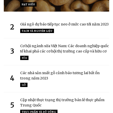
HẠT ĐIỀU
Giá ngô dự báo tiếp tục neo ở mức cao tới năm 2023
2
TACN VÀ NGUYÊN LIỆU
Cơ hội ngành sữa Việt Nam: Các doanh nghiệp quốc
3
tế khai phá các cơ hội thị trường cao cấp và hữu cơ
SỮA
Các nhà sản xuất gỗ cảnh báo tương lai bất ổn
4
trong năm 2023
GỖ
Cập nhật thực trạng thị trường bán lẻ thực phẩm
5
Trung Quốc
THỰC PHẨM VÀ ĐỒ UỐNG