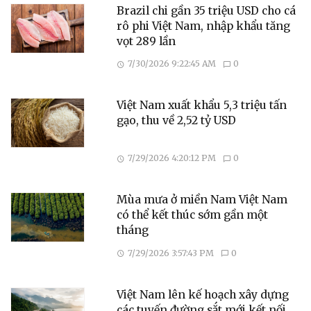
Brazil chi gần 35 triệu USD cho cá
rô phi Việt Nam, nhập khẩu tăng
vọt 289 lần
7/30/2026 9:22:45 AM
0
Việt Nam xuất khẩu 5,3 triệu tấn
gạo, thu về 2,52 tỷ USD
7/29/2026 4:20:12 PM
0
Mùa mưa ở miền Nam Việt Nam
có thể kết thúc sớm gần một
tháng
7/29/2026 3:57:43 PM
0
Việt Nam lên kế hoạch xây dựng
các tuyến đường sắt mới kết nối