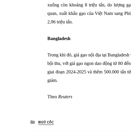
xuống còn khoảng 8 triệu tấn, do lượng gạ
quan, xuất khẩu gạo của Việt Nam sang Phi
2,96 triệu tấn.
Bangladesh
Trong khi đó, giá gạo nội địa tại Banglades
bội thu, với giá gạo ngon dao động từ 80 đến
giai đoạn 2024-2025 và thêm 500.000 tấn từ
giảm.
Theo
Reuters
Posted
NGŨ CỐC
in