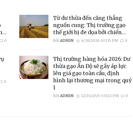
Từ dư thừa đến căng thẳng
6
nguồn cung: Thị trường gạo
n
thế giới bị đe dọa bởi chiến
ợng
tranh Iran và El Nino
0
Bởi
ADMIN
4/30/2026 4:13:35 PM
0
vụ
Thị trường hàng hóa 2026: Dư
thừa gạo Ấn Độ sẽ gây áp lực
lên giá gạo toàn cầu, định
hình lại thương mại trong quý
0
1
Bởi
ADMIN
12/15/2025 5:53:12 PM
0