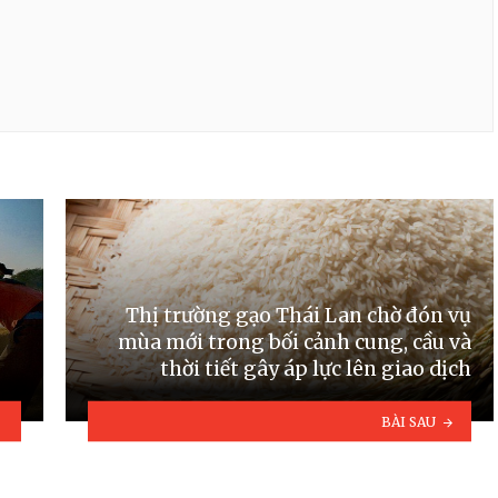
Thị trường gạo Thái Lan chờ đón vụ
mùa mới trong bối cảnh cung, cầu và
thời tiết gây áp lực lên giao dịch
BÀI SAU