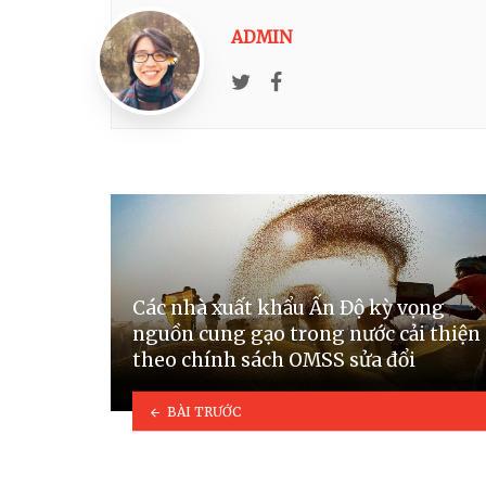
ADMIN
Twitter
Facebook
Các nhà xuất khẩu Ấn Độ kỳ vọng
nguồn cung gạo trong nước cải thiện
theo chính sách OMSS sửa đổi
BÀI TRƯỚC