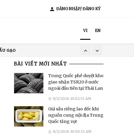
ĐĂNG NHẬP/ ĐĂNG KÝ
VI
EN
ẨU GẠO
XUẤT KHẨU CÀ PHÊ
BÀI VIẾT MỚI NHẤT
T NAM
ẨU GẠO
Trung Quốc phê duyệt kho
giao nhận TSR20 ở nước
ngoài đầu tiên tại Thái Lan
8/2/2026 10:02:53 AM
Giá sầu riêng lao dốc khi
nguồn cung nội địa Trung
Quốc tăng vọt
8/2/2026 10:00:32 AM