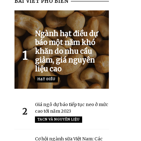
BÀI VIẾT PHỔ BIẾN
Ngành hạt điều dự
báo một năm khó
khăn do nhu cầu
1
giảm, giá nguyên
liệu cao
HẠT ĐIỀU
Giá ngô dự báo tiếp tục neo ở mức
2
cao tới năm 2023
TACN VÀ NGUYÊN LIỆU
Cơ hội ngành sữa Việt Nam: Các