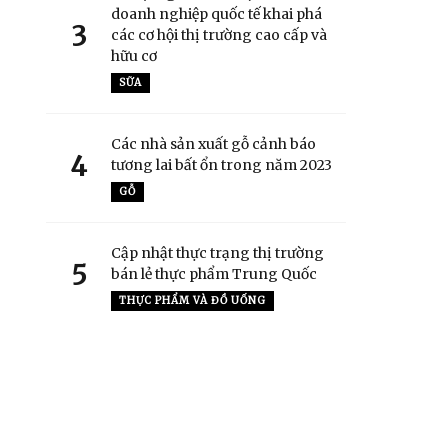
doanh nghiệp quốc tế khai phá
3
các cơ hội thị trường cao cấp và
hữu cơ
SỮA
Các nhà sản xuất gỗ cảnh báo
4
tương lai bất ổn trong năm 2023
GỖ
Cập nhật thực trạng thị trường
5
bán lẻ thực phẩm Trung Quốc
THỰC PHẨM VÀ ĐỒ UỐNG