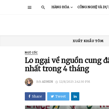
HÀNG HÓA
CÔNG NGHỆ VÀ DỰ
XUẤT KHẨU TÔM
XUẤT KHẨU THỦY SẢN
GIÁ TÔM
TRUNG QUỐC
Ấ
NGŨ CỐC
Lo ngại về nguồn cung đ
XUẤT KHẨU TÔM
nhất trong 4 tháng
Bởi
ADMIN
12/8/2025 2:42:30 PM
Share
Tweet