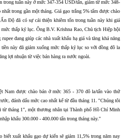
n trong tuần này ở mức 347-354 USD/tấn, giảm từ mức 348-
 nhất trong gần một tháng. Giá gạo trắng 5% tấm được chào
n Độ đã có sự cải thiện khiêm tốn trong tuần này khi giá
g mức thấp kỷ lục. Ông B.V. Krishna Rao, Chủ tịch Hiệp hội
 rupee đang giúp các nhà xuất khẩu hạ giá và tăng khả năng
g tiền này đã giảm xuống mức thấp kỷ lục so với đồng đô la
tăng lợi nhuận từ việc bán hàng ra nước ngoài.
ệt Nam được chào bán ở mức 365 - 370 đô la/tấn vào thứ
rước, đánh dấu mức cao nhất kể từ đầu tháng 11. "Chúng tôi
lại từ tháng 1", một thương nhân tại Thành phố Hồ Chí Minh
ẽ nhập khẩu 300.000 - 400.000 tấn trong tháng này."
 biết xuất khẩu gạo dự kiến ​​sẽ giảm 11,5% trong năm nay