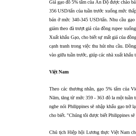
Giá gạo đồ 5% tấm của Ấn Độ được chào bá
356 USD/tấn của tuần trước xuống mức thấp
bán ở mức 340-345 USD/tấn. Nhu cầu gạo Ấ
giảm theo đà trượt giá của đồng rupee xuốn
Xuất khẩu Gạo, cho biết sự mất giá của đồng
cạnh tranh trong việc thu hút nhu cầu. Đồn
vào giữa tuần trước, giúp các nhà xuất khẩu 
Việt Nam
Theo các thương nhân, gạo 5% tấm của Vi
Năm, tăng từ mức 359 - 363 đô la một tuần t
nghe nói Philippines sẽ nhập khẩu gạo trở 
cho biết. "Chúng tôi được biết Philippines s
Chủ tịch Hiệp hội Lương thực Việt Nam cho