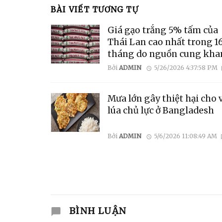
BÀI VIẾT TƯƠNG TỰ
Giá gạo trắng 5% tấm của
Thái Lan cao nhất trong 1
tháng do nguồn cung kha
hiếm và lo ngại về hiện tư
Bởi
ADMIN
5/26/2026 4:37:58 PM
El Niño
Mưa lớn gây thiệt hại cho 
lúa chủ lực ở Bangladesh
Bởi
ADMIN
5/6/2026 11:08:49 AM
BÌNH LUẬN