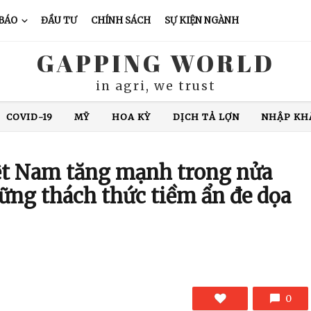
 BÁO
ĐẦU TƯ
CHÍNH SÁCH
SỰ KIỆN NGÀNH
GAPPING WORLD
in agri, we trust
COVID-19
MỸ
HOA KỲ
DỊCH TẢ LỢN
NHẬP KH
XUẤT KHẨU CÁ TRA
CHĂN NUÔI LỢN
GIÁ CÀ PHÊ
N ĐỘ
GIÁ GẠO
XUẤT KHẨU GẠO
THÁI LAN
VIỆ
iệt Nam tăng mạnh trong nửa
ng thách thức tiềm ẩn đe dọa
0