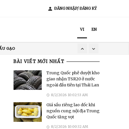
ĐĂNG NHẬP/ ĐĂNG KÝ
VI
EN
ẨU GẠO
XUẤT KHẨU CÀ PHÊ
BÀI VIẾT MỚI NHẤT
T NAM
Trung Quốc phê duyệt kho
giao nhận TSR20 ở nước
ngoài đầu tiên tại Thái Lan
8/2/2026 10:02:53 AM
Giá sầu riêng lao dốc khi
nguồn cung nội địa Trung
Quốc tăng vọt
8/2/2026 10:00:32 AM