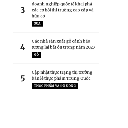
doanh nghiệp quốc tế khai phá
3
các cơ hội thị trường cao cấp và
hữu cơ
SỮA
Các nhà sản xuất gỗ cảnh báo
4
tương lai bất ổn trong năm 2023
GỖ
Cập nhật thực trạng thị trường
5
bán lẻ thực phẩm Trung Quốc
THỰC PHẨM VÀ ĐỒ UỐNG