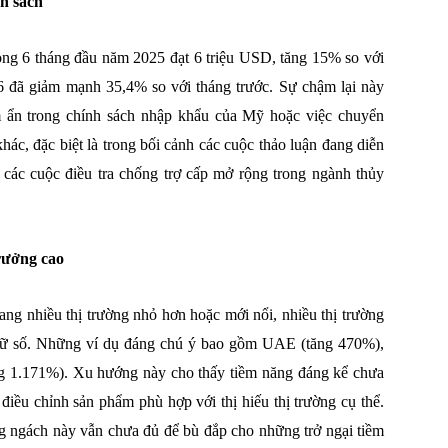
nh sách
ong 6 tháng đầu năm 2025 đạt 6 triệu USD, tăng 15% so với
6 đã giảm mạnh 35,4% so với tháng trước. Sự chậm lại này
ềm ẩn trong chính sách nhập khẩu của Mỹ hoặc việc chuyển
ác, đặc biệt là trong bối cảnh các cuộc thảo luận đang diễn
 các cuộc điều tra chống trợ cấp mở rộng trong ngành thủy
rưởng cao
ng nhiều thị trường nhỏ hơn hoặc mới nổi, nhiều thị trường
chữ số. Những ví dụ đáng chú ý bao gồm UAE (tăng 470%),
ng 1.171%). Xu hướng này cho thấy tiềm năng đáng kể chưa
điều chỉnh sản phẩm phù hợp với thị hiếu thị trường cụ thể.
ng ngách này vẫn chưa đủ để bù đắp cho những trở ngại tiềm