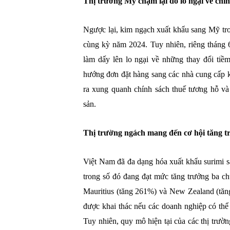
Thị trường Mỹ chậm lại do lo ngại về chí
Ngược lại, kim ngạch xuất khẩu sang Mỹ tr
cùng kỳ năm 2024. Tuy nhiên, riêng tháng 
làm dấy lên lo ngại về những thay đổi ti
hướng đơn đặt hàng sang các nhà cung cấp kh
ra xung quanh chính sách thuế tương hỗ và
sản.
Thị trường ngách mang đến cơ hội tăng t
Việt Nam đã đa dạng hóa xuất khẩu surimi sa
trong số đó đang đạt mức tăng trưởng ba 
Mauritius (tăng 261%) và New Zealand (tă
được khai thác nếu các doanh nghiệp có thể 
Tuy nhiên, quy mô hiện tại của các thị trườ