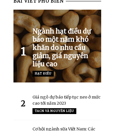
BÀI VIẾT PHỔ BIẾN
Ngành hạt điều dự
báo một năm khó
khăn do nhu cầu
1
giảm, giá nguyên
liệu cao
HẠT ĐIỀU
Giá ngô dự báo tiếp tục neo ở mức
2
cao tới năm 2023
TACN VÀ NGUYÊN LIỆU
Cơ hội ngành sữa Việt Nam: Các