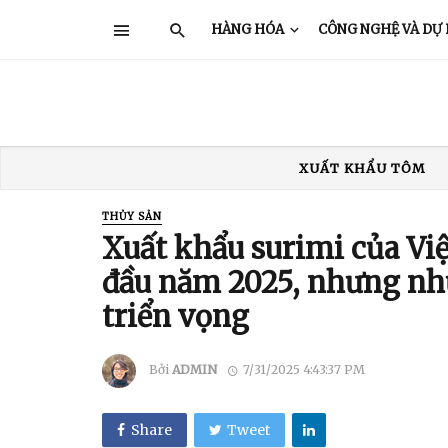
HÀNG HÓA
CÔNG NGHỆ VÀ DỰ
XUẤT KHẨU TÔM
XUẤT KHẨU THỦY SẢN
GIÁ TÔM
THỦY SẢN
TRUNG QUỐC
Ấ
Xuất khẩu surimi của V
đầu năm 2025, nhưng nhữ
triển vọng
Bởi
ADMIN
7/31/2025 4:43:37 PM
Share
Tweet