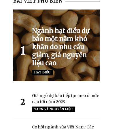
BÀI VIẾT PHỔ BIẾN
Ngành hạt điều dự
báo một năm khó
khăn do nhu cầu
1
giảm, giá nguyên
liệu cao
HẠT ĐIỀU
Giá ngô dự báo tiếp tục neo ở mức
2
cao tới năm 2023
TACN VÀ NGUYÊN LIỆU
Cơ hội ngành sữa Việt Nam: Các