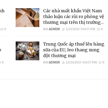
nh
Các nhà xuất khẩu Việt Nam
thảo luận các rủi ro phòng vệ
thương mại trên thị trường
Mỹ
0
Bởi
ADMIN
1/27/2021 7:03:37 PM
0
Trung Quốc áp thuế lên hàng
p
sữa của EU, leo thang xung
đột thương mại
0
Bởi
ADMIN
12/25/2025 5:45:37 PM
0