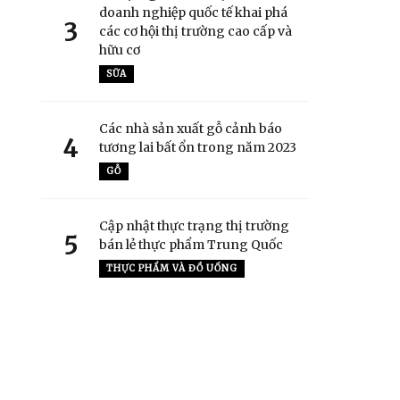
doanh nghiệp quốc tế khai phá
3
các cơ hội thị trường cao cấp và
hữu cơ
SỮA
Các nhà sản xuất gỗ cảnh báo
4
tương lai bất ổn trong năm 2023
GỖ
Cập nhật thực trạng thị trường
5
bán lẻ thực phẩm Trung Quốc
THỰC PHẨM VÀ ĐỒ UỐNG