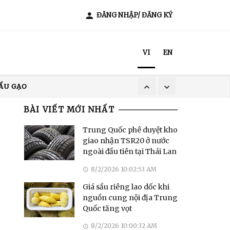
ĐĂNG NHẬP/ ĐĂNG KÝ
VI
EN
ẨU GẠO
XUẤT KHẨU CÀ PHÊ
BÀI VIẾT MỚI NHẤT
T NAM
Trung Quốc phê duyệt kho
giao nhận TSR20 ở nước
ngoài đầu tiên tại Thái Lan
8/2/2026 10:02:53 AM
Giá sầu riêng lao dốc khi
nguồn cung nội địa Trung
Quốc tăng vọt
8/2/2026 10:00:32 AM