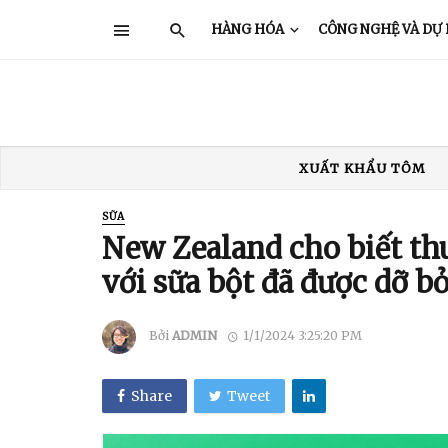
HÀNG HÓA
CÔNG NGHỆ VÀ DỰ
XUẤT KHẨU TÔM
XUẤT KHẨU THỦY SẢN
GIÁ TÔM
SỮA
TRUNG QUỐC
Ấ
New Zealand cho biết th
với sữa bột đã được dỡ b
Bởi
ADMIN
1/1/2024 3:25:20 PM
Share
Tweet