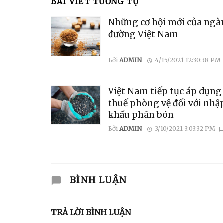
BÀI VIẾT TƯƠNG TỰ
Những cơ hội mới của ngà
đường Việt Nam
Bởi
ADMIN
4/15/2021 12:30:38 PM
Việt Nam tiếp tục áp dụng
thuế phòng vệ đối với nhậ
khẩu phân bón
Bởi
ADMIN
3/10/2021 3:03:32 PM
BÌNH LUẬN
TRẢ LỜI BÌNH LUẬN