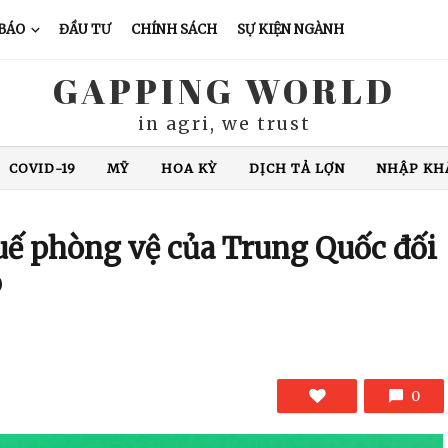
 BÁO
ĐẦU TƯ
CHÍNH SÁCH
SỰ KIỆN NGÀNH
GAPPING WORLD
in agri, we trust
COVID-19
MỸ
HOA KỲ
DỊCH TẢ LỢN
NHẬP KH
XUẤT KHẨU CÁ TRA
CHĂN NUÔI LỢN
GIÁ CÀ PHÊ
N ĐỘ
GIÁ GẠO
XUẤT KHẨU GẠO
THÁI LAN
VIỆ
uế phòng vệ của Trung Quốc đối
ỏ
0