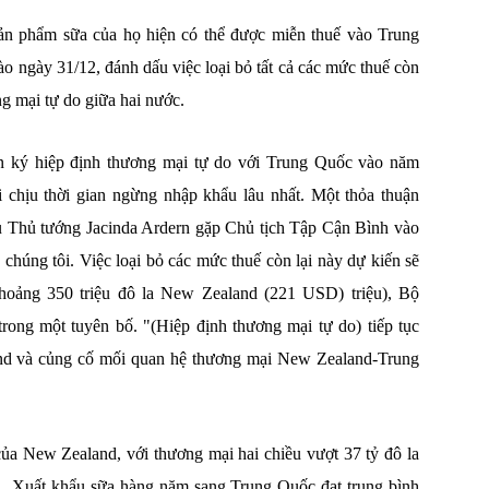
sản phẩm sữa của họ hiện có thể được miễn thuế vào Trung
vào ngày 31/12, đánh dấu việc loại bỏ tất cả các mức thuế còn
ng mại tự do giữa hai nước.
iên ký hiệp định thương mại tự do với Trung Quốc vào năm
i chịu thời gian ngừng nhập khẩu lâu nhất. Một thỏa thuận
u Thủ tướng Jacinda Ardern gặp Chủ tịch Tập Cận Bình vào
 chúng tôi. Việc loại bỏ các mức thuế còn lại này dự kiến sẽ
hoảng 350 triệu đô la New Zealand (221 USD) triệu), Bộ
ong một tuyên bố. "(Hiệp định thương mại tự do) tiếp tục
land và củng cố mối quan hệ thương mại New Zealand-Trung
của New Zealand, với thương mại hai chiều vượt 37 tỷ đô la
1. Xuất khẩu sữa hàng năm sang Trung Quốc đạt trung bình