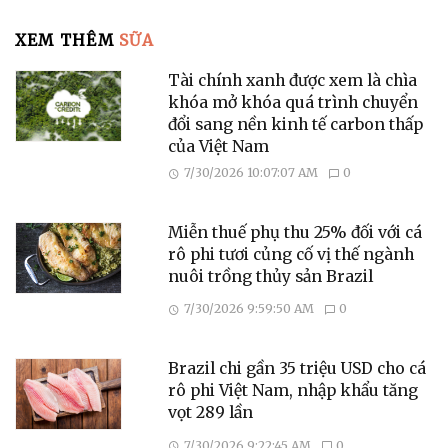
XEM THÊM
SỮA
Tài chính xanh được xem là chìa
khóa mở khóa quá trình chuyển
đổi sang nền kinh tế carbon thấp
của Việt Nam
7/30/2026 10:07:07 AM
0
Miễn thuế phụ thu 25% đối với cá
rô phi tươi củng cố vị thế ngành
nuôi trồng thủy sản Brazil
7/30/2026 9:59:50 AM
0
Brazil chi gần 35 triệu USD cho cá
rô phi Việt Nam, nhập khẩu tăng
vọt 289 lần
7/30/2026 9:22:45 AM
0