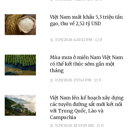
Việt Nam xuất khẩu 5,3 triệu tấn
gạo, thu về 2,52 tỷ USD
7/29/2026 4:20:12 PM
0
Mùa mưa ở miền Nam Việt Nam
có thể kết thúc sớm gần một
tháng
7/29/2026 3:57:43 PM
0
Việt Nam lên kế hoạch xây dựng
các tuyến đường sắt mới kết nối
với Trung Quốc, Lào và
Campuchia
7/29/2026 10:59:19 AM
0