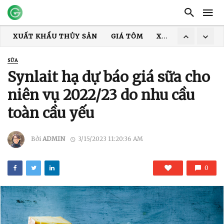
XUẤT KHẨU THỦY SẢN
GIÁ TÔM
XUẤT KHẨU CÁ TRA
TRUNG QUỐC
ẤN ĐỘ
GIÁ GẠO
XUẤT KHẨU GẠO
SỮA
XUẤT KHẨU TÔM
COVID-19
MỸ
HOA KỲ
DỊCH
Synlait hạ dự báo giá sữa cho
niên vụ 2022/23 do nhu cầu
toàn cầu yếu
Bởi
ADMIN
3/15/2023 11:20:36 AM
0