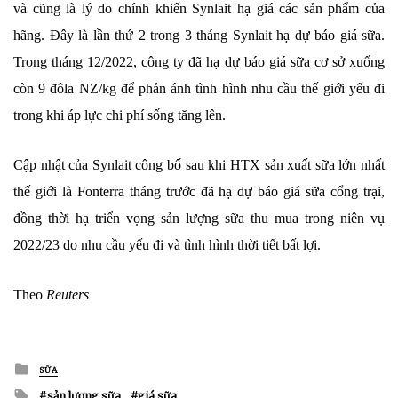
và cũng là lý do chính khiến Synlait hạ giá các sản phẩm của
hãng. Đây là lần thứ 2 trong 3 tháng Synlait hạ dự báo giá sữa.
Trong tháng 12/2022, công ty đã hạ dự báo giá sữa cơ sở xuống
còn 9 đôla NZ/kg để phản ánh tình hình nhu cầu thế giới yếu đi
trong khi áp lực chi phí sống tăng lên.
Cập nhật của Synlait công bố sau khi HTX sản xuất sữa lớn nhất
thế giới là Fonterra tháng trước đã hạ dự báo giá sữa cổng trại,
đồng thời hạ triển vọng sản lượng sữa thu mua trong niên vụ
2022/23 do nhu cầu yếu đi và tình hình thời tiết bất lợi.
Theo
Reuters
Posted
SỮA
in
Tagged
sản lượng sữa
giá sữa