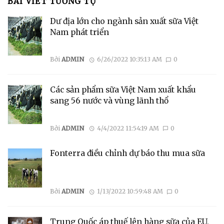
BÀI VIẾT TƯƠNG TỰ
Dư địa lớn cho ngành sản xuất sữa Việt
Nam phát triển
Bởi
ADMIN
6/26/2022 10:35:13 AM
0
Các sản phẩm sữa Việt Nam xuất khẩu
sang 56 nước và vùng lãnh thổ
Bởi
ADMIN
4/4/2022 11:54:19 AM
0
Fonterra điều chỉnh dự báo thu mua sữa
Bởi
ADMIN
1/13/2022 10:59:48 AM
0
Trung Quốc áp thuế lên hàng sữa của EU,