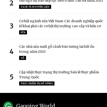
Giá ngô dự báo tiếp tục neo ở mức cao tới năm 2023
2
TACN VÀ NGUYÊN LIỆU
Cơ hội ngành sữa Việt Nam: Các doanh nghiệp quốc
3
tế khai phá các cơ hội thị trường cao cấp và hữu cơ
SỮA
Các nhà sản xuất gỗ cảnh báo tương lai bất ổn
4
trong năm 2023
GỖ
Cập nhật thực trạng thị trường bán lẻ thực phẩm
5
Trung Quốc
THỰC PHẨM VÀ ĐỒ UỐNG
Gapping World