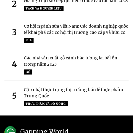
Giá ngô dự báo tiếp tục neo ở mức cao tới năm 2023
2
TACN VÀ NGUYÊN LIỆU
Cơ hội ngành sữa Việt Nam: Các doanh nghiệp quốc
3
tế khai phá các cơ hội thị trường cao cấp và hữu cơ
SỮA
Các nhà sản xuất gỗ cảnh báo tương lai bất ổn
4
trong năm 2023
GỖ
Cập nhật thực trạng thị trường bán lẻ thực phẩm
5
Trung Quốc
THỰC PHẨM VÀ ĐỒ UỐNG
Gapping World