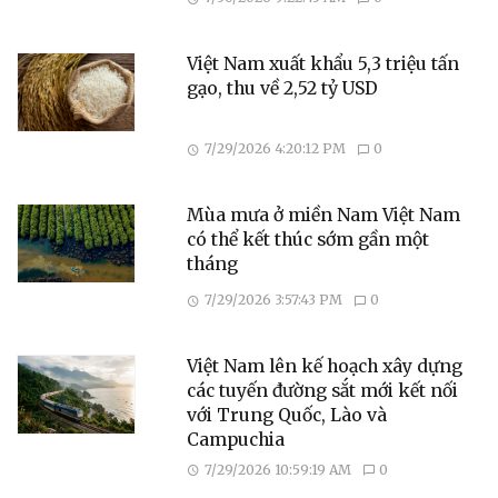
Việt Nam xuất khẩu 5,3 triệu tấn
gạo, thu về 2,52 tỷ USD
7/29/2026 4:20:12 PM
0
Mùa mưa ở miền Nam Việt Nam
có thể kết thúc sớm gần một
tháng
7/29/2026 3:57:43 PM
0
Việt Nam lên kế hoạch xây dựng
các tuyến đường sắt mới kết nối
với Trung Quốc, Lào và
Campuchia
7/29/2026 10:59:19 AM
0