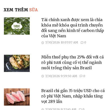
XEM THÊM
SỮA
Tài chính xanh được xem là chìa
khóa mở khóa quá trình chuyển
đổi sang nền kinh tế carbon thấp
của Việt Nam
7/30/2026 10:07:07 AM
0
Miễn thuế phụ thu 25% đối với cá
rô phi tươi củng cố vị thế ngành
nuôi trồng thủy sản Brazil
7/30/2026 9:59:50 AM
0
Brazil chi gần 35 triệu USD cho cá
rô phi Việt Nam, nhập khẩu tăng
vọt 289 lần
7/30/2026 9:22:45 AM
0