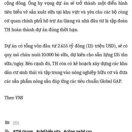
cộng đồng. Ông hy vọng dự án sẽ trở thành một điển hình
tiêu biểu về sản xuất sữa tại khu vực và yêu cầu các bộ cùng
cơ quan chính phủ hỗ trợ An Giang và nhà đầu tư là tập đoàn
TH hoàn thành dự án đúng thời hạn.
Dự án có tổng vốn đầu tư 2.655 tỷ đồng (115 triệu USD), sẽ có
quy mô chăn nuôi 10.000 bò sữa, dự kiến cho sản lựng 135 tấn
sữa/ngày. Bên cạnh đó, TH còn có kế hoạch xây dựng các khu
dân cư sinh thái và tập trung vào nông nghiệp hữu cơ và đưa
các sản phẩm nông sản đáp ứng các tiêu chuẩn Global GAP.
Theo
VNS
Posted
SỮA
in
Tagged
TH Group
chế biến sữa
công nghệ cao