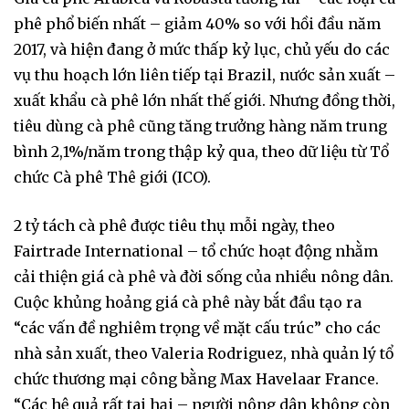
phê phổ biến nhất – giảm 40% so với hồi đầu năm
2017, và hiện đang ở mức thấp kỷ lục, chủ yếu do các
vụ thu hoạch lớn liên tiếp tại Brazil, nước sản xuất –
xuất khẩu cà phê lớn nhất thế giới. Nhưng đồng thời,
tiêu dùng cà phê cũng tăng trưởng hàng năm trung
bình 2,1%/năm trong thập kỷ qua, theo dữ liệu từ Tổ
chức Cà phê Thê giới (ICO).
2 tỷ tách cà phê được tiêu thụ mỗi ngày, theo
Fairtrade International – tổ chức hoạt động nhằm
cải thiện giá cà phê và đời sống của nhiều nông dân.
Cuộc khủng hoảng giá cà phê này bắt đầu tạo ra
“các vấn đề nghiêm trọng về mặt cấu trúc” cho các
nhà sản xuất, theo Valeria Rodriguez, nhà quản lý tổ
chức thương mại công bằng Max Havelaar France.
“Các hệ quả rất tai hại – người nông dân không còn