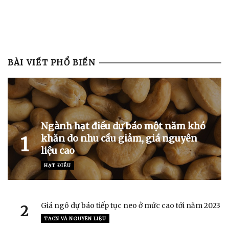
BÀI VIẾT PHỔ BIẾN
Ngành hạt điều dự báo một năm khó
khăn do nhu cầu giảm, giá nguyên
1
liệu cao
HẠT ĐIỀU
Giá ngô dự báo tiếp tục neo ở mức cao tới năm 2023
2
TACN VÀ NGUYÊN LIỆU