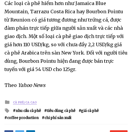
Các loại cà phê hiếm hơn như Jamaica Blue
Mountain, Tarrazu Costa Rica hay Bourbon Pointu
từ Reunion có giá tương đương như trứng cá, được
đàm phán trực tiếp giữa người sản xuất và các nhà
giao dịch. Một số loại cà phê giao dịch trực tiếp với
giá hơn 110 USD/kg, so với chưa đầy 2,2 USD/kg giá
cà phê Arabica trên sàn New York. Đối với người tiêu
dùng, Bourbon Pointu hiện đang được bán trực
tuyến với giá 54 USD cho 125gr.
Theo
Yahoo News
Posted
CÀ PHÊ/CA CAO
in
Tagged
nhu cầu cà phê
tiêu dùng cà phê
giá cà phê
with
coffee production
chi phí sản xuất