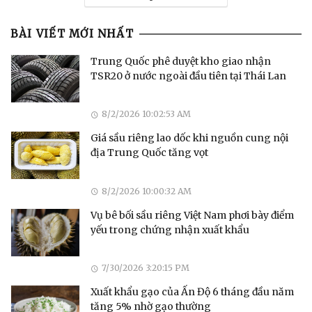
BÀI VIẾT MỚI NHẤT
Trung Quốc phê duyệt kho giao nhận
TSR20 ở nước ngoài đầu tiên tại Thái Lan
8/2/2026 10:02:53 AM
Giá sầu riêng lao dốc khi nguồn cung nội
địa Trung Quốc tăng vọt
8/2/2026 10:00:32 AM
Vụ bê bối sầu riêng Việt Nam phơi bày điểm
yếu trong chứng nhận xuất khẩu
7/30/2026 3:20:15 PM
Xuất khẩu gạo của Ấn Độ 6 tháng đầu năm
tăng 5% nhờ gạo thường