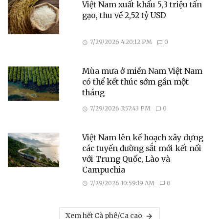
Việt Nam xuất khẩu 5,3 triệu tấn
gạo, thu về 2,52 tỷ USD
7/29/2026 4:20:12 PM
0
Mùa mưa ở miền Nam Việt Nam
có thể kết thúc sớm gần một
tháng
7/29/2026 3:57:43 PM
0
Việt Nam lên kế hoạch xây dựng
các tuyến đường sắt mới kết nối
với Trung Quốc, Lào và
Campuchia
7/29/2026 10:59:19 AM
0
Xem hết Cà phê/Ca cao