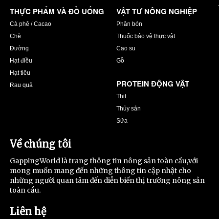
THỰC PHẨM VÀ ĐỒ UỐNG
VẬT TƯ NÔNG NGHIỆP
Cà phê / Cacao
Phân bón
Chè
Thuốc bảo vệ thực vật
Đường
Cao su
Hạt điều
Gỗ
Hạt tiêu
PROTEIN ĐỘNG VẬT
Rau quả
Thịt
Thủy sản
Sữa
Về chúng tôi
GappingWorld là trang thông tin nông sản toàn cầu,với
mong muốn mang đến những thông tin cập nhật cho
những người quan tâm đến diễn biến thị trường nông sản
toàn cầu.
Liên hệ