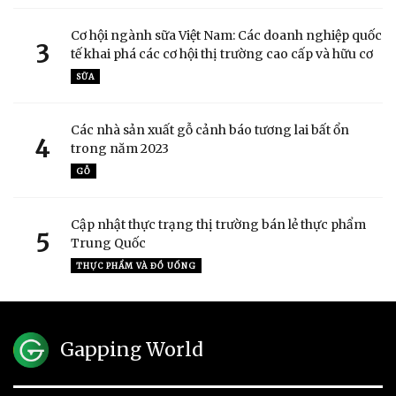
Cơ hội ngành sữa Việt Nam: Các doanh nghiệp quốc
3
tế khai phá các cơ hội thị trường cao cấp và hữu cơ
SỮA
Các nhà sản xuất gỗ cảnh báo tương lai bất ổn
4
trong năm 2023
GỖ
Cập nhật thực trạng thị trường bán lẻ thực phẩm
5
Trung Quốc
THỰC PHẨM VÀ ĐỒ UỐNG
Gapping World