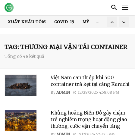
XUẤT KHẨU TÔM
COVID-19
MỸ
HOA KỲ
DỊCH
XUẤT KHẨU THỦY SẢN
GIÁ TÔM
XUẤT KHẨU CÁ TRA
TRUNG QUỐC
ẤN ĐỘ
GIÁ GẠO
XUẤT KHẨU GẠO
TAG: THƯƠNG MẠI VẬN TẢI CONTAINER
Tổng có 48 kết quả
Việt Nam can thiệp khi 500
container trà kẹt tại cảng Karachi
By
ADMIN
12/28/2025 4:58:08 PM
Khủng hoảng Biển Đỏ gây chậm
trễ nghiêm trọng hoạt động giao
thương, cước vận chuyển tăng
By
ADMIN
2/17/2024 5:43:25 PM