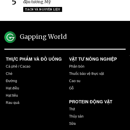
5
đậu tương Mỹ
TACN VÀ NGUYÊN LIỆU
Gapping World
THỰC PHẨM VÀ ĐỒ UỐNG
VẬT TƯ NÔNG NGHIỆP
Cà phê / Cacao
Phân bón
Chè
Thuốc bảo vệ thực vật
Đường
Cao su
Hạt điều
Gỗ
Hạt tiêu
PROTEIN ĐỘNG VẬT
Rau quả
Thịt
Thủy sản
Sữa