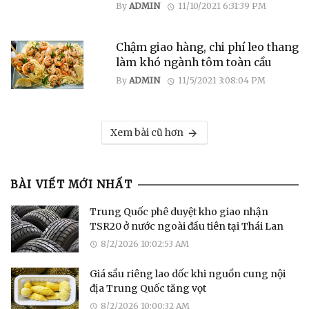
By
ADMIN
11/10/2021 6:31:39 PM
Chậm giao hàng, chi phí leo thang
làm khó ngành tôm toàn cầu
By
ADMIN
11/5/2021 3:08:04 PM
Xem bài cũ hơn
BÀI VIẾT MỚI NHẤT
Trung Quốc phê duyệt kho giao nhận
TSR20 ở nước ngoài đầu tiên tại Thái Lan
8/2/2026 10:02:53 AM
Giá sầu riêng lao dốc khi nguồn cung nội
địa Trung Quốc tăng vọt
8/2/2026 10:00:32 AM