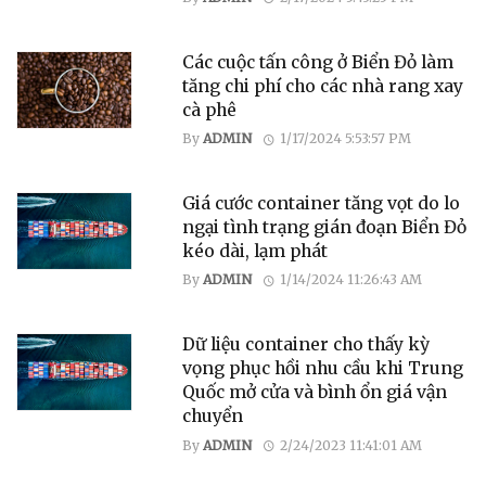
Các cuộc tấn công ở Biển Đỏ làm
tăng chi phí cho các nhà rang xay
cà phê
By
ADMIN
1/17/2024 5:53:57 PM
Giá cước container tăng vọt do lo
ngại tình trạng gián đoạn Biển Đỏ
kéo dài, lạm phát
By
ADMIN
1/14/2024 11:26:43 AM
Dữ liệu container cho thấy kỳ
vọng phục hồi nhu cầu khi Trung
Quốc mở cửa và bình ổn giá vận
chuyển
By
ADMIN
2/24/2023 11:41:01 AM