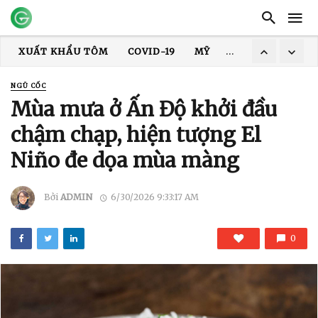
XUẤT KHẨU THỦY SẢN
GIÁ TÔM
XUẤT KHẨU CÁ TRA
TRUNG QUỐC
ẤN ĐỘ
GIÁ GẠO
XUẤT KHẨU GẠO
NGŨ CỐC
XUẤT KHẨU TÔM
COVID-19
MỸ
HOA KỲ
DỊCH
Mùa mưa ở Ấn Độ khởi đầu
chậm chạp, hiện tượng El
Niño đe dọa mùa màng
Bởi
ADMIN
6/30/2026 9:33:17 AM
0