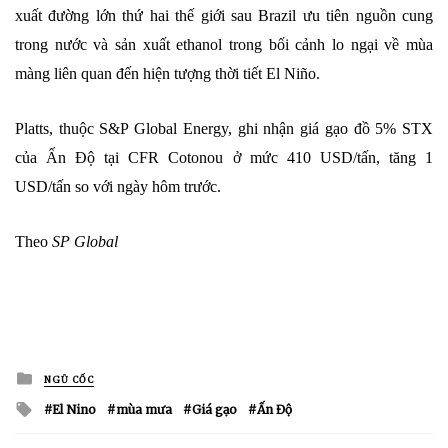
xuất đường lớn thứ hai thế giới sau Brazil ưu tiên nguồn cung
trong nước và sản xuất ethanol trong bối cảnh lo ngại về mùa
màng liên quan đến hiện tượng thời tiết El Niño.
Platts, thuộc S&P Global Energy, ghi nhận giá gạo đồ 5% STX
của Ấn Độ tại CFR Cotonou ở mức 410 USD/tấn, tăng 1
USD/tấn so với ngày hôm trước.
Theo
SP Global
Posted
NGŨ CỐC
in
Tagged
El Nino
mùa mưa
Giá gạo
Ấn Độ
with