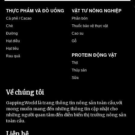
THỰC PHẨM VÀ ĐỒ UỐNG
VẬT TƯ NÔNG NGHIỆP
Cà phê / Cacao
Phân bón
Chè
Thuốc bảo vệ thực vật
Đường
Cao su
Hạt điều
Gỗ
Hạt tiêu
PROTEIN ĐỘNG VẬT
Rau quả
Thịt
Thủy sản
Sữa
Về chúng tôi
GappingWorld là trang thông tin nông sản toàn cầu,với
mong muốn mang đến những thông tin cập nhật cho
những người quan tâm đến diễn biến thị trường nông sản
toàn cầu.
Liên hệ