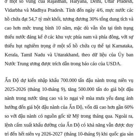
ở một số vùng của Rajasthan, Haryana, Delhi, Uttar Pradesh,
Vidarbha và Madhya Pradesh. Tính đến ngày 4/6, mực nước các
hồ chứa đạt 54,7 tỷ mét khối, tương đương 30% tổng dung tích và
cao hơn mức trung bình 10 năm, mặc dù vẫn tồn tại tình trạng
thiếu nước đáng kể ở các khu vực phía nam và phía đông, với sự
thiếu hụt nghiêm trọng ở một số hồ chứa cụ thể tại Karnataka,
Kerala, Tamil Nadu và Uttarakhand, theo dữ liệu của Ủy ban
Nước Trung ương được trích dẫn trong báo cáo của USDA.
Ấn Độ dự kiến ​​nhập khẩu 700.000 tấn đậu nành trong niên vụ
2025-2026 (tháng 10-tháng 9), tăng 500.000 tấn do giá bột đậu
nành trong nước tăng cao và lo ngại về mùa mưa yếu đang ảnh
hưởng đến giá bột đậu nành của Ấn Độ, vốn đã cao hơn gần 60%
so với đậu nành có nguồn gốc từ Mỹ trong tháng qua. Ngoài ra,
lệnh cấm xuất khẩu đường của Ấn Độ có khả năng vẫn được duy
trì đến hết niên vụ 2026-2027 (tháng 10-tháng 9) khi quốc gia sản