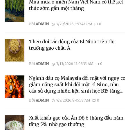
Mùa mưa ở miền Nam Việt Nam có thể kết
thúc sớm gần một tháng
Bởi
ADMIN
7/29/2026 3:57:43 PM
0
Theo dõi tác động của El Niño trên thị
trường gạo châu Á
Bởi
ADMIN
7/13/2026 11:05:33 AM
0
Ngành dầu cọ Malaysia đối mặt với nguy cơ
giảm năng suất khi đối mặt El Nino, nhu
cầu sử dụng nhiên liệu sinh học B15 tăng
cao
Bởi
ADMIN
7/7/2026 9:45:37 AM
0
Xuất khẩu gạo của Ấn Độ 6 tháng đầu năm
tăng 5% nhờ gạo thường