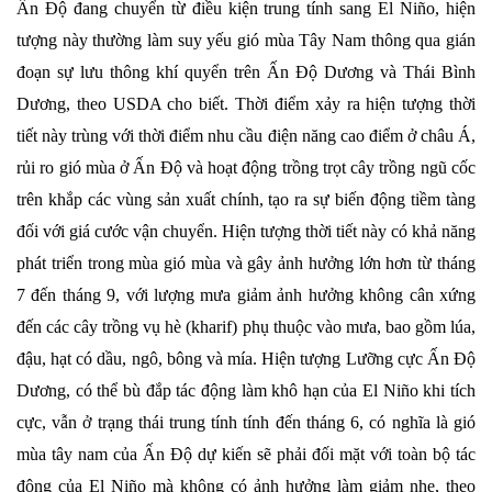
Ấn Độ đang chuyển từ điều kiện trung tính sang El Niño, hiện
tượng này thường làm suy yếu gió mùa Tây Nam thông qua gián
đoạn sự lưu thông khí quyển trên Ấn Độ Dương và Thái Bình
Dương, theo USDA cho biết. Thời điểm xảy ra hiện tượng thời
tiết này trùng với thời điểm nhu cầu điện năng cao điểm ở châu Á,
rủi ro gió mùa ở Ấn Độ và hoạt động trồng trọt cây trồng ngũ cốc
trên khắp các vùng sản xuất chính, tạo ra sự biến động tiềm tàng
đối với giá cước vận chuyển. Hiện tượng thời tiết này có khả năng
phát triển trong mùa gió mùa và gây ảnh hưởng lớn hơn từ tháng
7 đến tháng 9, với lượng mưa giảm ảnh hưởng không cân xứng
đến các cây trồng vụ hè (kharif) phụ thuộc vào mưa, bao gồm lúa,
đậu, hạt có dầu, ngô, bông và mía. Hiện tượng Lưỡng cực Ấn Độ
Dương, có thể bù đắp tác động làm khô hạn của El Niño khi tích
cực, vẫn ở trạng thái trung tính tính đến tháng 6, có nghĩa là gió
mùa tây nam của Ấn Độ dự kiến ​​sẽ phải đối mặt với toàn bộ tác
động của El Niño mà không có ảnh hưởng làm giảm nhẹ, theo