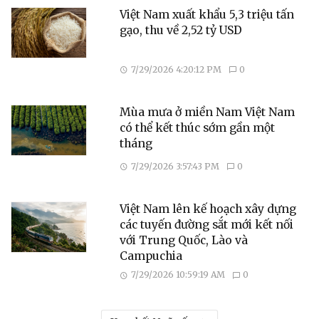
Việt Nam xuất khẩu 5,3 triệu tấn
gạo, thu về 2,52 tỷ USD
7/29/2026 4:20:12 PM
0
Mùa mưa ở miền Nam Việt Nam
có thể kết thúc sớm gần một
tháng
7/29/2026 3:57:43 PM
0
Việt Nam lên kế hoạch xây dựng
các tuyến đường sắt mới kết nối
với Trung Quốc, Lào và
Campuchia
7/29/2026 10:59:19 AM
0