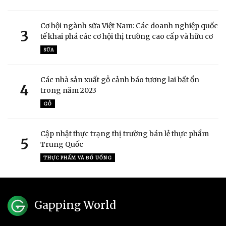
Cơ hội ngành sữa Việt Nam: Các doanh nghiệp quốc
3
tế khai phá các cơ hội thị trường cao cấp và hữu cơ
SỮA
Các nhà sản xuất gỗ cảnh báo tương lai bất ổn
4
trong năm 2023
GỖ
Cập nhật thực trạng thị trường bán lẻ thực phẩm
5
Trung Quốc
THỰC PHẨM VÀ ĐỒ UỐNG
Gapping World