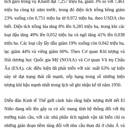
tích gieo trồng vụ Kharif đạt 7,257 triệu ha, giảm 3% so với 7,461
triệu ha cùng kỳ năm trước, trong đó diện tích trồng bông giảm
23% xuống còn 0,751 triệu ha từ 0,972 triệu ha, theo USDA cho
biết. Diện tích trồng lúa tăng 8% lên 0,285 triệu ha, trong khi các
loại đậu tăng 49% lên 0,052 triệu ha và ngô tăng 41% lên 0,038
triệu ha. Các loại cây lấy dầu giảm 19% xuống còn 0,042 triệu ha,
lạc giảm 44% và vừng giảm 60%. Theo Cơ quan Khí tượng và
Hải dương học Quốc gia Mỹ (NOAA) và Cơ quan Vũ trụ Châu
Âu (ESA), các điều kiện đã phát triển với xác suất 63% sự kiện
này sẽ đạt trạng thái rất mạnh, xếp hạng trong số những hiện
tượng khí hậu mạnh nhất trong lịch sử ghi nhận kể từ năm 1950.
Diễn đàn Kinh tế Thế giới cảnh báo rằng hiện tượng thời tiết El
Niño đang nổi lên gây ra cú sốc mang tính hệ thống đối với thị
trường toàn cầu, với các nhà phân tích ngành vận tải biển chỉ ra
những gián đoạn tiềm tàng đối với nhu cầu than đá ở châu Á và