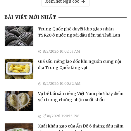
Xem hết Ngũ cốc
BÀI VIẾT MỚI NHẤT
Trung Quốc phê duyệt kho giao nhận
TSR20 ở nước ngoài đầu tiên tại Thái Lan
8/2/2026 10:02:53 AM
Giá sầu riêng lao dốc khi nguồn cung nội
địa Trung Quốc tăng vọt
8/2/2026 10:00:32 AM
Vụ bê bối sầu riêng Việt Nam phơi bày điểm
yếu trong chứng nhận xuất khẩu
7/30/2026 3:20:15 PM
Xuất khẩu gạo của Ấn Độ 6 tháng đầu năm