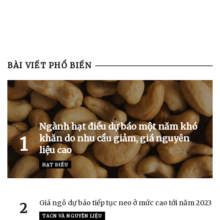
BÀI VIẾT PHỔ BIẾN
Ngành hạt điều dự báo một năm khó
khăn do nhu cầu giảm, giá nguyên
1
liệu cao
HẠT ĐIỀU
Giá ngô dự báo tiếp tục neo ở mức cao tới năm 2023
2
TACN VÀ NGUYÊN LIỆU