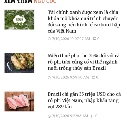
XEM THÊM
NGŨ CỐC
Tài chính xanh được xem là chìa
khóa mở khóa quá trình chuyển
đổi sang nền kinh tế carbon thấp
của Việt Nam
7/30/2026 10:07:07 AM
0
Miễn thuế phụ thu 25% đối với cá
rô phi tươi củng cố vị thế ngành
nuôi trồng thủy sản Brazil
7/30/2026 9:59:50 AM
0
Brazil chi gần 35 triệu USD cho cá
rô phi Việt Nam, nhập khẩu tăng
vọt 289 lần
7/30/2026 9:22:45 AM
0