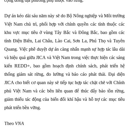
cộng đồng địa phương phụ thuộc vào rừng.
Dự án kéo dài sáu năm này sẽ do Bộ Nông nghiệp và Môi trường
Việt Nam chủ trì, phối hợp với chính quyền các tỉnh thuộc các
khu vực mục tiêu ở vùng Tây Bắc và Đông Bắc, bao gồm các
tỉnh Điện Biên, Lai Châu, Lào Cai, Sơn La, Phú Thọ và Tuyên
Quang. Việc phê duyệt dự án càng nhấn mạnh sự hợp tác lâu dài
và hiệu quả giữa JICA và Việt Nam trong việc thực hiện các sáng
kiến ​​REDD+, bao gồm hoạch định chính sách, phát triển hệ
thống giám sát rừng, đo lường và báo cáo phát thải. Đại diện
JICA cho biết cơ quan này sẽ tiếp tục hợp tác chặt chẽ với Chính
phủ Việt Nam và các bên liên quan để thúc đẩy bảo tồn rừng,
giảm thiểu tác động của biến đổi khí hậu và hỗ trợ các mục tiêu
phát triển bền vững.
Theo
VNA