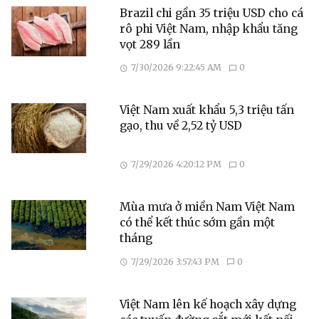
Brazil chi gần 35 triệu USD cho cá
rô phi Việt Nam, nhập khẩu tăng
vọt 289 lần
7/30/2026 9:22:45 AM
0
Việt Nam xuất khẩu 5,3 triệu tấn
gạo, thu về 2,52 tỷ USD
7/29/2026 4:20:12 PM
0
Mùa mưa ở miền Nam Việt Nam
có thể kết thúc sớm gần một
tháng
7/29/2026 3:57:43 PM
0
Việt Nam lên kế hoạch xây dựng