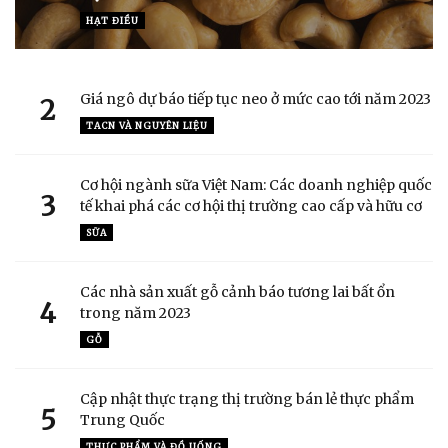
HẠT ĐIỀU
Giá ngô dự báo tiếp tục neo ở mức cao tới năm 2023
2
TACN VÀ NGUYÊN LIỆU
Cơ hội ngành sữa Việt Nam: Các doanh nghiệp quốc
3
tế khai phá các cơ hội thị trường cao cấp và hữu cơ
SỮA
Các nhà sản xuất gỗ cảnh báo tương lai bất ổn
4
trong năm 2023
GỖ
Cập nhật thực trạng thị trường bán lẻ thực phẩm
5
Trung Quốc
THỰC PHẨM VÀ ĐỒ UỐNG