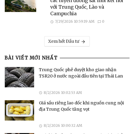
các tuyến đường sắt mới kết nối
với Trung Quốc, Lào và
Campuchia
7/29/2026 10:59:19 AM
0
Xem hết Đầu tư
BÀI VIẾT MỚI NHẤT
Trung Quốc phê duyệt kho giao nhận
TSR20 ở nước ngoài đầu tiên tại Thái Lan
8/2/2026 10:02:53 AM
Giá sầu riêng lao dốc khi nguồn cung nội
địa Trung Quốc tăng vọt
8/2/2026 10:00:32 AM