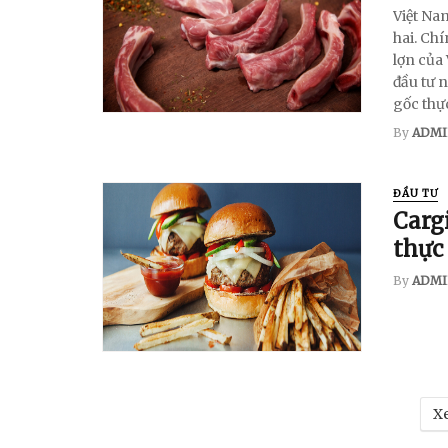
Việt Na
hai. Ch
lợn của
đầu tư n
gốc thực
By
ADMI
ĐẦU TƯ
Carg
thực
By
ADMI
Xe