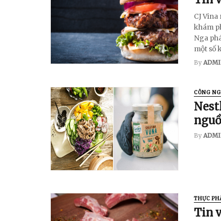
​​​​​​​CJ
khám ph
Nga phát
một số 
By
ADMI
CÔNG NG
Nest
nguồ
By
ADMI
THỰC PH
Tin 