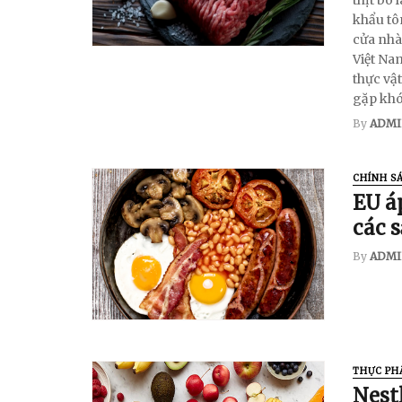
khẩu tô
cửa nhà
Việt Na
thực vật
gặp khó
By
ADMI
CHÍNH S
EU á
các 
By
ADMI
THỰC PH
Nest