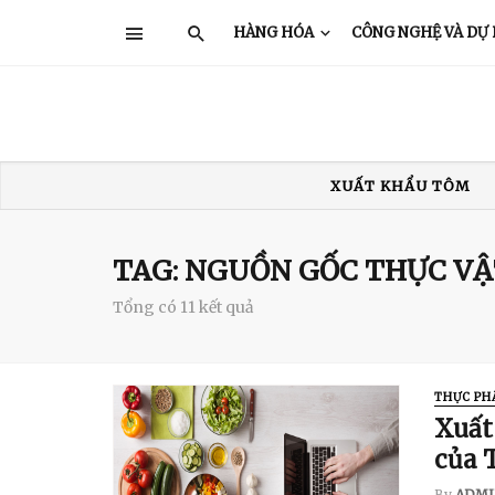
HÀNG HÓA
CÔNG NGHỆ VÀ DỰ
XUẤT KHẨU TÔM
XUẤT KHẨU THỦY SẢN
GIÁ TÔM
TRUNG QUỐC
Ấ
TAG: NGUỒN GỐC THỰC V
Tổng có 11 kết quả
THỰC PH
Xuất
của 
By
ADMI