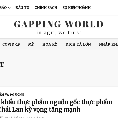
 BÁO
ĐẦU TƯ
CHÍNH SÁCH
SỰ KIỆN NGÀNH
GAPPING WORLD
in agri, we trust
COVID-19
MỸ
HOA KỲ
DỊCH TẢ LỢN
NHẬP KH
XUẤT KHẨU CÁ TRA
CHĂN NUÔI LỢN
GIÁ CÀ PHÊ
N ĐỘ
GIÁ GẠO
XUẤT KHẨU GẠO
THÁI LAN
VIỆ
ẬT
ẨM VÀ ĐỒ UỐNG
 khẩu thực phẩm nguồn gốc thực phẩm
Thái Lan kỳ vọng tăng mạnh
N
11/10/2022 12:34:21 PM