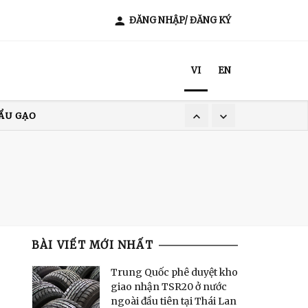
ĐĂNG NHẬP/ ĐĂNG KÝ
VI
EN
ẨU GẠO
XUẤT KHẨU CÀ PHÊ
T NAM
BÀI VIẾT MỚI NHẤT
Trung Quốc phê duyệt kho
giao nhận TSR20 ở nước
ngoài đầu tiên tại Thái Lan