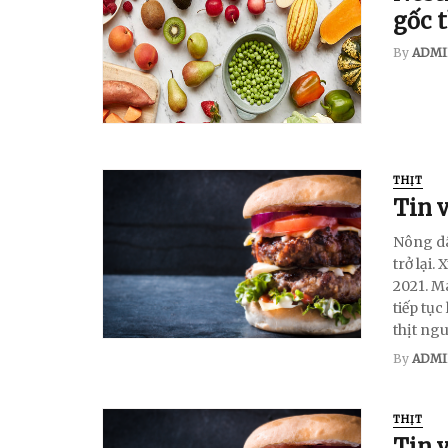
gốc t
By
ADMI
THỊT
Tin 
​​​​​​​N
trở lại
2021. M
tiếp tục
thịt ngu
By
ADMI
THỊT
Tin 