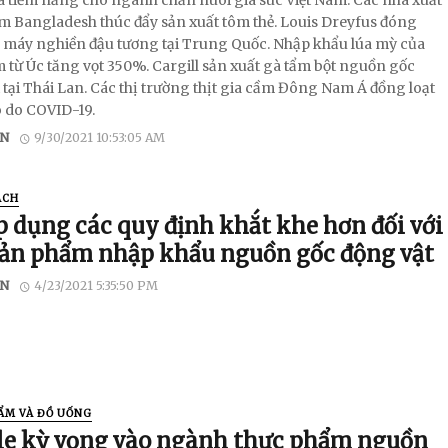
m Bangladesh thúc đẩy sản xuất tôm thẻ. Louis Dreyfus đóng
 máy nghiền đậu tương tại Trung Quốc. Nhập khẩu lúa mỳ của
m từ Úc tăng vọt 350%. Cargill sản xuất gà tẩm bột nguồn gốc
 tại Thái Lan. Các thị trường thịt gia cầm Đông Nam Á đồng loạt
 do COVID-19.
N
9/30/2021 10:53:05 AM
ÁCH
p dụng các quy định khắt khe hơn đối với
sản phẩm nhập khẩu nguồn gốc động vật
N
4/23/2021 5:35:50 PM
ẨM VÀ ĐỒ UỐNG
le kỳ vọng vào ngành thực phẩm nguồn