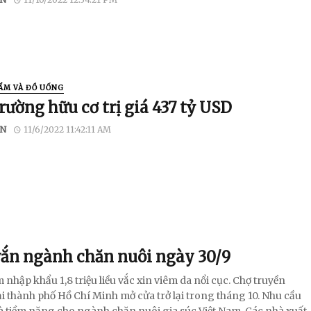
ẨM VÀ ĐỒ UỐNG
rường hữu cơ trị giá 437 tỷ USD
N
11/6/2022 11:42:11 AM
vắn ngành chăn nuôi ngày 30/9
ệt Nam nhập khẩu 1,8 triệu liều vắc xin viêm da nổi cục. Chợ truyền
ại thành phố Hồ Chí Minh mở cửa trở lại trong tháng 10. Nhu cầu
 là tiềm năng cho ngành chăn nuôi gia súc Việt Nam. Các nhà xuất