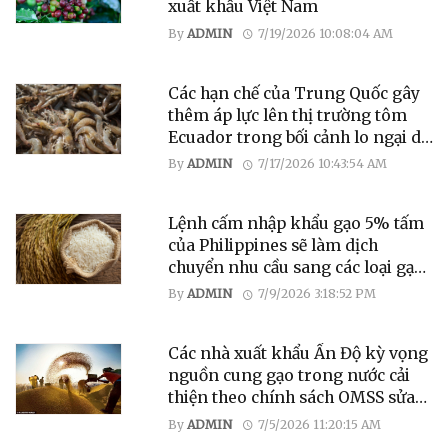
xuất khẩu Việt Nam
By
ADMIN
7/19/2026 10:08:04 AM
Các hạn chế của Trung Quốc gây
thêm áp lực lên thị trường tôm
Ecuador trong bối cảnh lo ngại dư
cung
By
ADMIN
7/17/2026 10:43:54 AM
Lệnh cấm nhập khẩu gạo 5% tấm
của Philippines sẽ làm dịch
chuyển nhu cầu sang các loại gạo
chất lượng thấp hơn
By
ADMIN
7/9/2026 3:18:52 PM
Các nhà xuất khẩu Ấn Độ kỳ vọng
nguồn cung gạo trong nước cải
thiện theo chính sách OMSS sửa
đổi
By
ADMIN
7/5/2026 11:20:15 AM