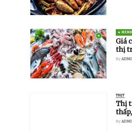
MEMB
Giá 
thị 
By
ADMI
THỊT
Thị 
thấp,
By
ADMI