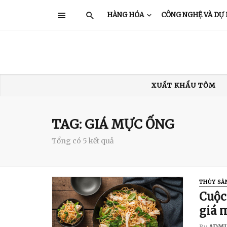
HÀNG HÓA
CÔNG NGHỆ VÀ DỰ
XUẤT KHẨU TÔM
XUẤT KHẨU THỦY SẢN
GIÁ TÔM
TRUNG QUỐC
Ấ
TAG: GIÁ MỰC ỐNG
Tổng có 5 kết quả
THỦY SẢ
Cuộc
giá 
By
ADMI