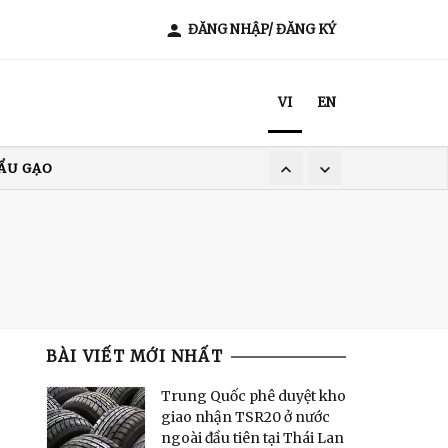
ĐĂNG NHẬP/ ĐĂNG KÝ
VI
EN
ẨU GẠO
XUẤT KHẨU CÀ PHÊ
T NAM
BÀI VIẾT MỚI NHẤT
Trung Quốc phê duyệt kho
giao nhận TSR20 ở nước
ngoài đầu tiên tại Thái Lan