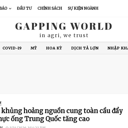
 BÁO
ĐẦU TƯ
CHÍNH SÁCH
SỰ KIỆN NGÀNH
GAPPING WORLD
in agri, we trust
COVID-19
MỸ
HOA KỲ
DỊCH TẢ LỢN
NHẬP KH
XUẤT KHẨU CÁ TRA
CHĂN NUÔI LỢN
GIÁ CÀ PHÊ
N ĐỘ
GIÁ GẠO
XUẤT KHẨU GẠO
THÁI LAN
VIỆ
N
 khủng hoảng nguồn cung toàn cầu đẩy
mực ống Trung Quốc tăng cao
N
5/14/2026 3:54:23 PM