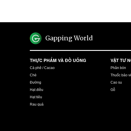
Gapping World
THỰC PHẨM VÀ ĐỒ UỐNG
VẬT TƯ 
Cà phê / Cacao
Phân bón
Chè
Thuốc bảo vệ
Đường
Cao su
Hạt điều
Gỗ
Hạt tiêu
Rau quả