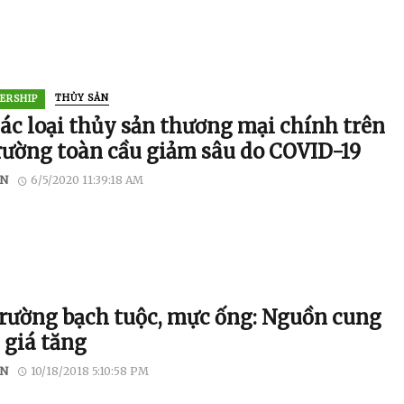
ERSHIP
THỦY SẢN
các loại thủy sản thương mại chính trên
trường toàn cầu giảm sâu do COVID-19
N
6/5/2020 11:39:18 AM
trường bạch tuộc, mực ống: Nguồn cung
 giá tăng
N
10/18/2018 5:10:58 PM