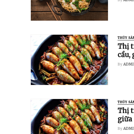
THỦY SẢ
Thị 
cầu, 
By
ADMI
THỦY SẢ
Thị 
giữa
By
ADMI