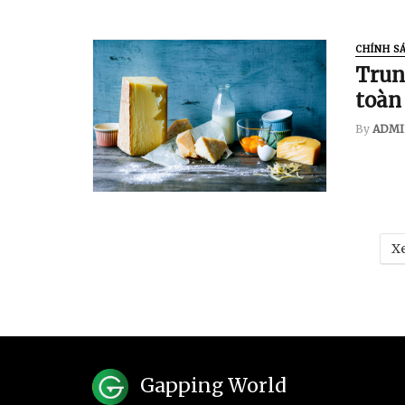
CHÍNH S
Trun
toàn
By
ADMI
Xe
Gapping World