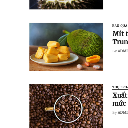
RAU QUẢ
Mít 
Trun
By
ADMI
THỰC PH
Xuất 
mức 
By
ADMI