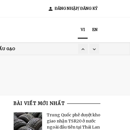
ĐĂNG NHẬP/ ĐĂNG KÝ
VI
EN
ẨU GẠO
XUẤT KHẨU CÀ PHÊ
T NAM
BÀI VIẾT MỚI NHẤT
Trung Quốc phê duyệt kho
giao nhận TSR20 ở nước
ngoài đầu tiên tại Thái Lan