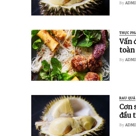
By
ADMI
THỰC PH
Vấn 
toàn
By
ADMI
RAU QUẢ
Cơn 
đầu t
By
ADMI