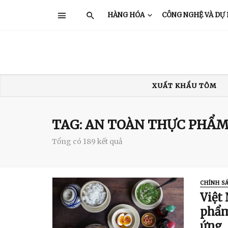
HÀNG HÓA
CÔNG NGHỆ VÀ DỰ
XUẤT KHẨU TÔM
XUẤT KHẨU THỦY SẢN
GIÁ TÔM
TRUNG QUỐC
Ấ
TAG: AN TOÀN THỰC PHẨ
Tổng có 189 kết quả
CHÍNH S
Việt
phẩm
ứng