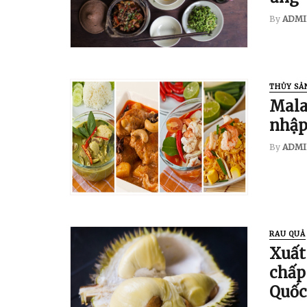
By
ADMI
THỦY SẢ
Mala
nhập
By
ADMI
RAU QUẢ
Xuất
chấp
Quốc