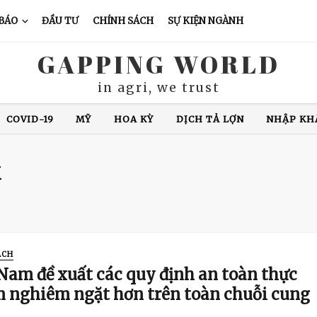
 BÁO
ĐẦU TƯ
CHÍNH SÁCH
SỰ KIỆN NGÀNH
GAPPING WORLD
in agri, we trust
COVID-19
MỸ
HOA KỲ
DỊCH TẢ LỢN
NHẬP KH
XUẤT KHẨU CÁ TRA
CHĂN NUÔI LỢN
GIÁ CÀ PHÊ
N ĐỘ
GIÁ GẠO
XUẤT KHẨU GẠO
THÁI LAN
VIỆ
M
ÁCH
 Nam đề xuất các quy định an toàn thực
 nghiêm ngặt hơn trên toàn chuỗi cung