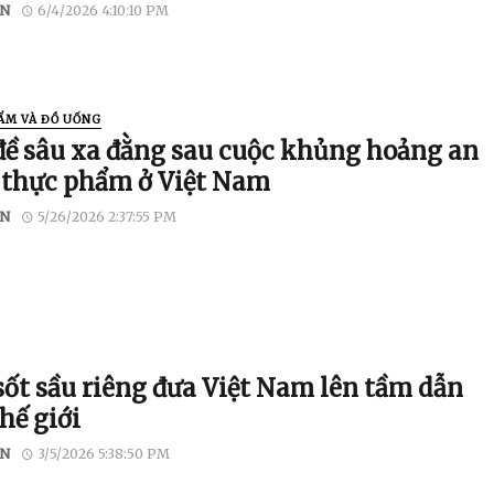
N
6/4/2026 4:10:10 PM
ẨM VÀ ĐỒ UỐNG
đề sâu xa đằng sau cuộc khủng hoảng an
 thực phẩm ở Việt Nam
N
5/26/2026 2:37:55 PM
sốt sầu riêng đưa Việt Nam lên tầm dẫn
hế giới
N
3/5/2026 5:38:50 PM