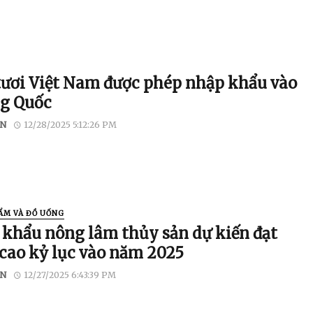
tươi Việt Nam được phép nhập khẩu vào
g Quốc
N
12/28/2025 5:12:26 PM
ẨM VÀ ĐỒ UỐNG
khẩu nông lâm thủy sản dự kiến ​​đạt
cao kỷ lục vào năm 2025
N
12/27/2025 6:43:39 PM