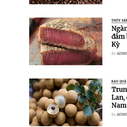
THỦY SẢ
Ngàn
đảm 
Kỳ
By
ADMI
RAU QUẢ
Trun
Lan,
Nam 
By
ADMI