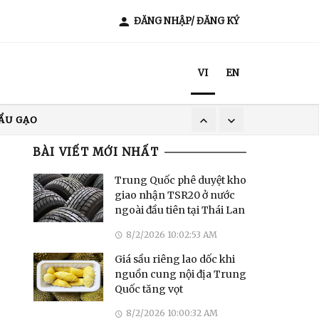
ĐĂNG NHẬP/ ĐĂNG KÝ
VI
EN
XUẤT KHẨU CÀ PHÊ
T NAM
BÀI VIẾT MỚI NHẤT
ẨU GẠO
Trung Quốc phê duyệt kho
giao nhận TSR20 ở nước
ngoài đầu tiên tại Thái Lan
8/2/2026 10:02:53 AM
Giá sầu riêng lao dốc khi
nguồn cung nội địa Trung
Quốc tăng vọt
8/2/2026 10:00:32 AM