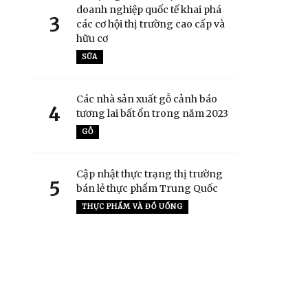
doanh nghiệp quốc tế khai phá
3
các cơ hội thị trường cao cấp và
hữu cơ
SỮA
Các nhà sản xuất gỗ cảnh báo
4
tương lai bất ổn trong năm 2023
GỖ
Cập nhật thực trạng thị trường
5
bán lẻ thực phẩm Trung Quốc
THỰC PHẨM VÀ ĐỒ UỐNG