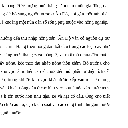
n khoảng 70% lượng mưa hàng năm cho quốc gia đông dân
 trọng để bổ sung nguồn nước ở Ấn Độ, nơi gần một nửa diện
êu và khoảng một nửa dân số sống phụ thuộc vào nông nghiệp.
 hưởng đến thu nhập nông dân, Ấn Độ vẫn có nguồn dự trữ
à lúa mì. Hàng triệu nông dân bắt đầu trồng các loại cây như
ng tháng mưa tháng 6 và tháng 7, và một mùa mưa đến muộn
ây trồng, kéo theo thu nhập nông thôn giảm. Bộ trưởng cho
 khu vực là ưu tiên cao vì chưa đến một phần tư diện tích đất
iêu, trong khi 76 khu vực khác được xếp vào ưu tiên trung
uyến khích nông dân ở các khu vực phụ thuộc vào nước mưa
à ít tốn nước hơn như đậu, kê và hạt có dầu. Ông cho biết
a chữa ao hồ, đập kiểm soát và các công trình thu gom nước
 nguồn nước.