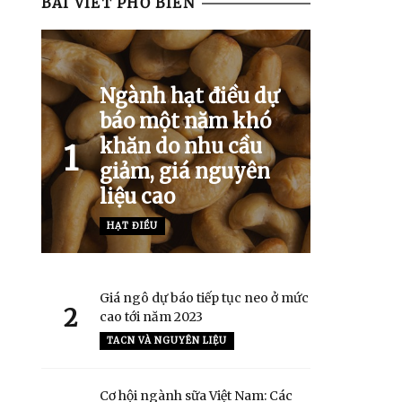
BÀI VIẾT PHỔ BIẾN
Ngành hạt điều dự
báo một năm khó
khăn do nhu cầu
1
giảm, giá nguyên
liệu cao
HẠT ĐIỀU
Giá ngô dự báo tiếp tục neo ở mức
2
cao tới năm 2023
TACN VÀ NGUYÊN LIỆU
Cơ hội ngành sữa Việt Nam: Các