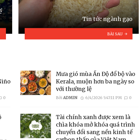
ể
Tin tức ngành gạo
BÀI SAU
Mưa gió mùa Ấn Độ đổ bộ vào
Niño
Kerala, muộn hơn ba ngày so
với thường lệ
0
Bởi
ADMIN
6/4/2026 5:47:11 PM
0
ộ
Tài chính xanh được xem là
chìa khóa mở khóa quá trình
chuyển đổi sang nền kinh tế
carbon thấp của Việt Nam