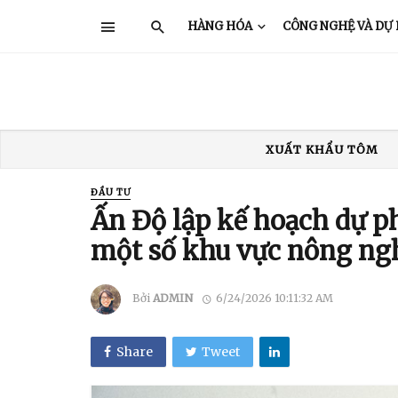
HÀNG HÓA
CÔNG NGHỆ VÀ DỰ
XUẤT KHẨU THỦY SẢN
GIÁ TÔM
TRUNG QUỐC
Ấ
ĐẦU TƯ
XUẤT KHẨU TÔM
Ấn Độ lập kế hoạch dự p
một số khu vực nông ng
Bởi
ADMIN
6/24/2026 10:11:32 AM
Share
Tweet