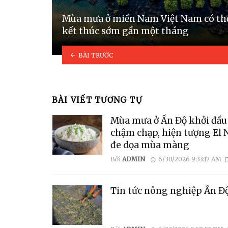
Mùa mưa ở miền Nam Việt Nam có th
kết thúc sớm gần một tháng
BÀI TRƯỚC
BÀI VIẾT TƯƠNG TỰ
Mùa mưa ở Ấn Độ khởi đầu
chậm chạp, hiện tượng El 
đe dọa mùa màng
Bởi
ADMIN
6/30/2026 9:33:17 AM
Tin tức nông nghiệp Ấn Đ