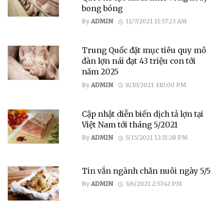
bong bóng
By
ADMIN
11/7/2021 11:57:23 AM
Trung Quốc đặt mục tiêu quy mô
đàn lợn nái đạt 43 triệu con tới
năm 2025
By
ADMIN
8/10/2021 3:10:00 PM
Cập nhật diễn biến dịch tả lợn tại
Việt Nam tới tháng 5/2021
By
ADMIN
5/15/2021 12:31:28 PM
Tin vắn ngành chăn nuôi ngày 5/5
By
ADMIN
5/6/2021 2:57:42 PM