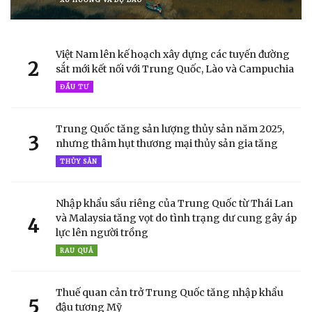
Việt Nam lên kế hoạch xây dựng các tuyến đường
2
sắt mới kết nối với Trung Quốc, Lào và Campuchia
ĐẦU TƯ
Trung Quốc tăng sản lượng thủy sản năm 2025,
3
nhưng thâm hụt thương mại thủy sản gia tăng
THỦY SẢN
Nhập khẩu sầu riêng của Trung Quốc từ Thái Lan
và Malaysia tăng vọt do tình trạng dư cung gây áp
4
lực lên người trồng
RAU QUẢ
Thuế quan cản trở Trung Quốc tăng nhập khẩu
5
đậu tương Mỹ