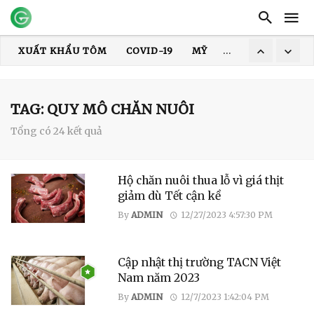
XUẤT KHẨU TÔM
COVID-19
MỸ
HOA KỲ
DỊCH
XUẤT KHẨU THỦY SẢN
GIÁ TÔM
XUẤT KHẨU CÁ TRA
TRUNG QUỐC
ẤN ĐỘ
GIÁ GẠO
XUẤT KHẨU GẠO
TAG: QUY MÔ CHĂN NUÔI
Tổng có 24 kết quả
Hộ chăn nuôi thua lỗ vì giá thịt
giảm dù Tết cận kề
By
ADMIN
12/27/2023 4:57:30 PM
Cập nhật thị trường TACN Việt
Nam năm 2023
By
ADMIN
12/7/2023 1:42:04 PM