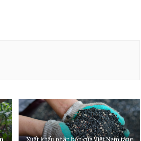
ảm
Xuất khẩu phân bón của Việt Nam tăng