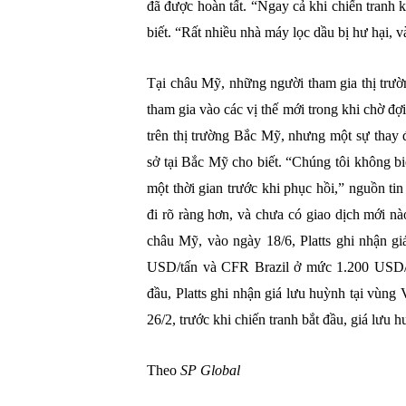
đã được hoàn tất. “Ngay cả khi chiến tranh 
biết. “Rất nhiều nhà máy lọc dầu bị hư hại, 
Tại châu Mỹ, những người tham gia thị trườ
tham gia vào các vị thế mới trong khi chờ đợ
trên thị trường Bắc Mỹ, nhưng một sự thay đ
sở tại Bắc Mỹ cho biết. “Chúng tôi không bi
một thời gian trước khi phục hồi,” nguồn t
đi rõ ràng hơn, và chưa có giao dịch mới nà
châu Mỹ, vào ngày 18/6, Platts ghi nhận
USD/tấn và CFR Brazil ở mức 1.200 USD/tấ
đầu, Platts ghi nhận giá lưu huỳnh tại v
26/2, trước khi chiến tranh bắt đầu, giá lưu
Theo
SP Global