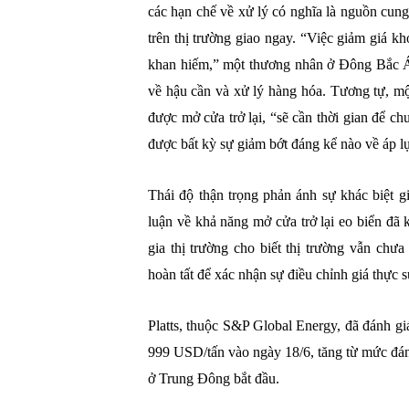
các hạn chế về xử lý có nghĩa là nguồn cun
trên thị trường giao ngay. “Việc giảm giá khó
khan hiếm,” một thương nhân ở Đông Bắc Á 
về hậu cần và xử lý hàng hóa. Tương tự, m
được mở cửa trở lại, “sẽ cần thời gian để c
được bất kỳ sự giảm bớt đáng kể nào về áp lự
Thái độ thận trọng phản ánh sự khác biệt g
luận về khả năng mở cửa trở lại eo biển đ
gia thị trường cho biết thị trường vẫn chư
hoàn tất để xác nhận sự điều chỉnh giá thực s
Platts, thuộc S&P Global Energy, đã đánh 
999 USD/tấn vào ngày 18/6, tăng từ mức đán
ở Trung Đông bắt đầu.