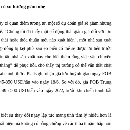
 có xu hướng giảm nhẹ
ày tỏ quan điểm tương tự, một số dự đoán giá sẽ giảm nhưng
ế. "Chúng tôi đã thấy một số động thái giảm giá đối với lưu
thái hoặc thỏa thuận mới nào xuất hiện", một nhà sản xuất
p đồng bị kẹt phía sau eo biển có thể sẽ được ưu tiên trước
n tất, nhà sản xuất này cho biết thêm rằng việc vận chuyển
háng" để phục hồi, cho thấy thị trường có thể vẫn thắt chặt
lại chính thức. Platts ghi nhận giá lưu huỳnh giao ngay FOB
45-850 USD/tấn vào ngày 18/6. So với đó, giá FOB Trung
495-500 USD/tấn vào ngày 26/2, trước khi chiến tranh bắt
 biết sự thay đổi ngay lập tức mang tính tâm lý nhiều hơn là
xuất hiện mà không có bằng chứng về các thỏa thuận thấp hơn