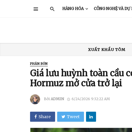
HÀNG HÓA
CÔNG NGHỆ VÀ DỰ
XUẤT KHẨU TÔM
XUẤT KHẨU THỦY SẢN
GIÁ TÔM
TRUNG QUỐC
Ấ
PHÂN BÓN
Giá lưu huỳnh toàn cầu 
XUẤT KHẨU TÔM
Hormuz mở cửa trở lại
Bởi
ADMIN
6/24/2026 9:32:22 AM
Share
Tweet