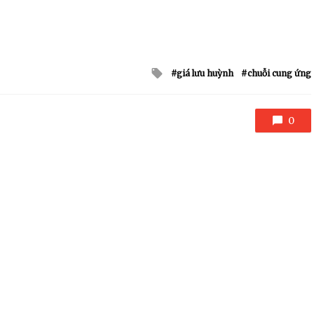
Tagged
giá lưu huỳnh
chuỗi cung ứng
with
0