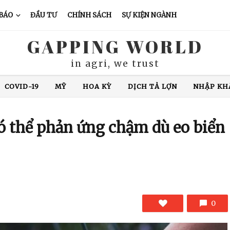
 BÁO
ĐẦU TƯ
CHÍNH SÁCH
SỰ KIỆN NGÀNH
GAPPING WORLD
in agri, we trust
COVID-19
MỸ
HOA KỲ
DỊCH TẢ LỢN
NHẬP KH
XUẤT KHẨU CÁ TRA
CHĂN NUÔI LỢN
GIÁ CÀ PHÊ
N ĐỘ
GIÁ GẠO
XUẤT KHẨU GẠO
THÁI LAN
VIỆ
có thể phản ứng chậm dù eo biển
COVID-19
MỸ
HOA KỲ
DỊCH TẢ LỢN
NHẬP KH
0