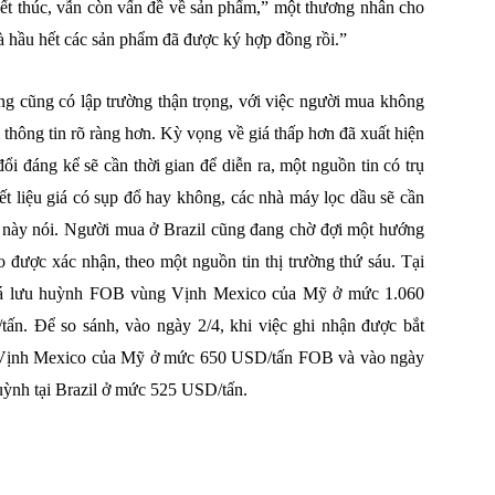
kết thúc, vẫn còn vấn đề về sản phẩm,” một thương nhân cho
và hầu hết các sản phẩm đã được ký hợp đồng rồi.”
ng cũng có lập trường thận trọng, với việc người mua không
i thông tin rõ ràng hơn. Kỳ vọng về giá thấp hơn đã xuất hiện
ổi đáng kể sẽ cần thời gian để diễn ra, một nguồn tin có trụ
ết liệu giá có sụp đổ hay không, các nhà máy lọc dầu sẽ cần
in này nói. Người mua ở Brazil cũng đang chờ đợi một hướng
o được xác nhận, theo một nguồn tin thị trường thứ sáu. Tại
 giá lưu huỳnh FOB vùng Vịnh Mexico của Mỹ ở mức 1.060
n. Để so sánh, vào ngày 2/4, khi việc ghi nhận được bắt
ùng Vịnh Mexico của Mỹ ở mức 650 USD/tấn FOB và vào ngày
 huỳnh tại Brazil ở mức 525 USD/tấn.