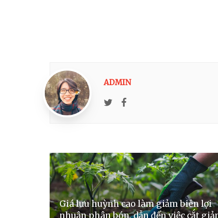
ADMIN
Twitter
Facebook
Giá lưu huỳnh cao làm giảm biên lợi
nhuận phân bón, dẫn đến việc cắt gi