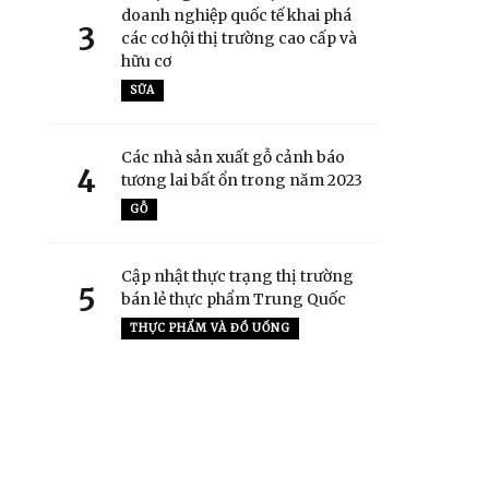
doanh nghiệp quốc tế khai phá
3
các cơ hội thị trường cao cấp và
hữu cơ
SỮA
Các nhà sản xuất gỗ cảnh báo
4
tương lai bất ổn trong năm 2023
GỖ
Cập nhật thực trạng thị trường
5
bán lẻ thực phẩm Trung Quốc
THỰC PHẨM VÀ ĐỒ UỐNG