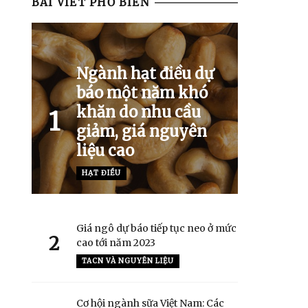
BÀI VIẾT PHỔ BIẾN
Ngành hạt điều dự
báo một năm khó
khăn do nhu cầu
1
giảm, giá nguyên
liệu cao
HẠT ĐIỀU
Giá ngô dự báo tiếp tục neo ở mức
2
cao tới năm 2023
TACN VÀ NGUYÊN LIỆU
Cơ hội ngành sữa Việt Nam: Các