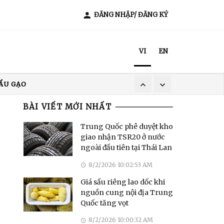
ĐĂNG NHẬP/ ĐĂNG KÝ
VI
EN
ẨU GẠO
XUẤT KHẨU CÀ PHÊ
BÀI VIẾT MỚI NHẤT
T NAM
ẨU GẠO
Trung Quốc phê duyệt kho
giao nhận TSR20 ở nước
ngoài đầu tiên tại Thái Lan
8/2/2026 10:02:53 AM
Giá sầu riêng lao dốc khi
nguồn cung nội địa Trung
Quốc tăng vọt
8/2/2026 10:00:32 AM