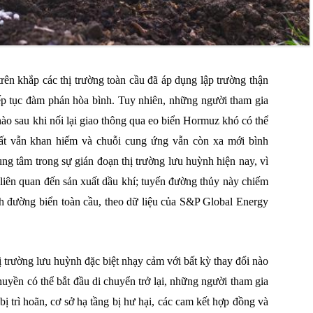
ên khắp các thị trường toàn cầu đã áp dụng lập trường thận
iếp tục đàm phán hòa bình. Tuy nhiên, những người tham gia
 nào sau khi nối lại giao thông qua eo biển Hormuz khó có thể
chất vẫn khan hiếm và chuỗi cung ứng vẫn còn xa mới bình
ng tâm trong sự gián đoạn thị trường lưu huỳnh hiện nay, vì
iên quan đến sản xuất dầu khí; tuyến đường thủy này chiếm
 đường biển toàn cầu, theo dữ liệu của S&P Global Energy
 trường lưu huỳnh đặc biệt nhạy cảm với bất kỳ thay đổi nào
thuyền có thể bắt đầu di chuyển trở lại, những người tham gia
bị trì hoãn, cơ sở hạ tầng bị hư hại, các cam kết hợp đồng và