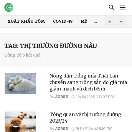
XUẤT KHẨU TÔM
COVID-19
MỸ
HOA KỲ
DỊCH
XUẤT KHẨU THỦY SẢN
GIÁ TÔM
XUẤT KHẨU CÁ TRA
TRUNG QUỐC
ẤN ĐỘ
GIÁ GẠO
XUẤT KHẨU GẠO
TAG: THỊ TRƯỜNG ĐƯỜNG NÂU
Tổng có 6 kết quả
Nông dân trồng mía Thái Lan
chuyển sang trồng sắn do giá mía
giảm mạnh và dịch bệnh
By
ADMIN
12/10/2025 3:33:07 PM
Tổng quan về thị trường đường
2023/24
By
ADMIN
5/31/2024 4:38:10 PM