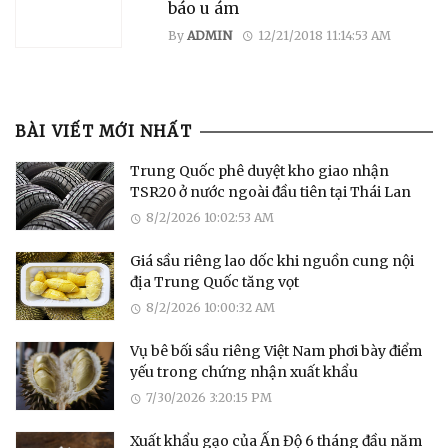
báo u ám
By
ADMIN
12/21/2018 11:14:53 AM
BÀI VIẾT MỚI NHẤT
Trung Quốc phê duyệt kho giao nhận
TSR20 ở nước ngoài đầu tiên tại Thái Lan
8/2/2026 10:02:53 AM
Giá sầu riêng lao dốc khi nguồn cung nội
địa Trung Quốc tăng vọt
8/2/2026 10:00:32 AM
Vụ bê bối sầu riêng Việt Nam phơi bày điểm
yếu trong chứng nhận xuất khẩu
7/30/2026 3:20:15 PM
Xuất khẩu gạo của Ấn Độ 6 tháng đầu năm