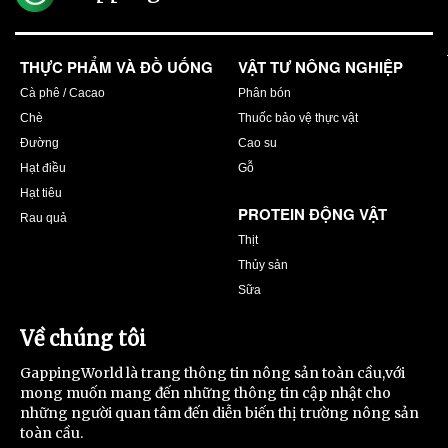
THỰC PHẨM VÀ ĐỒ UỐNG
VẬT TƯ NÔNG NGHIỆP
Cà phê / Cacao
Phân bón
Chè
Thuốc bảo vệ thực vật
Đường
Cao su
Hạt điều
Gỗ
Hạt tiêu
PROTEIN ĐỘNG VẬT
Rau quả
Thịt
Thủy sản
Sữa
Về chúng tôi
GappingWorld là trang thông tin nông sản toàn cầu,với
mong muốn mang đến những thông tin cập nhật cho
những người quan tâm đến diễn biến thị trường nông sản
toàn cầu.