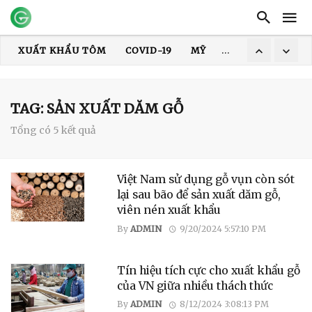
XUẤT KHẨU TÔM
COVID-19
MỸ
HOA KỲ
DỊCH
XUẤT KHẨU THỦY SẢN
GIÁ TÔM
XUẤT KHẨU CÁ TRA
TRUNG QUỐC
ẤN ĐỘ
GIÁ GẠO
XUẤT KHẨU GẠO
TAG: SẢN XUẤT DĂM GỖ
Tổng có 5 kết quả
Việt Nam sử dụng gỗ vụn còn sót
lại sau bão để sản xuất dăm gỗ,
viên nén xuất khẩu
By
ADMIN
9/20/2024 5:57:10 PM
Tín hiệu tích cực cho xuất khẩu gỗ
của VN giữa nhiều thách thức
By
ADMIN
8/12/2024 3:08:13 PM