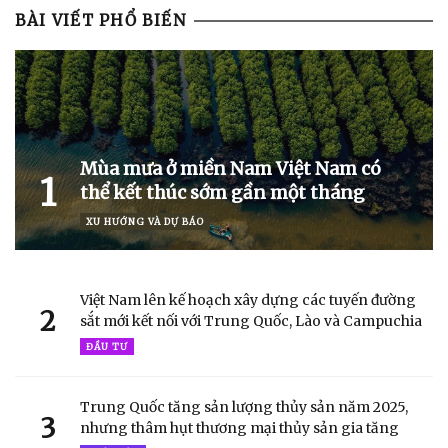
BÀI VIẾT PHỔ BIẾN
Mùa mưa ở miền Nam Việt Nam có
1
thể kết thúc sớm gần một tháng
XU HƯỚNG VÀ DỰ BÁO
Việt Nam lên kế hoạch xây dựng các tuyến đường
2
sắt mới kết nối với Trung Quốc, Lào và Campuchia
ĐẦU TƯ
Trung Quốc tăng sản lượng thủy sản năm 2025,
3
nhưng thâm hụt thương mại thủy sản gia tăng