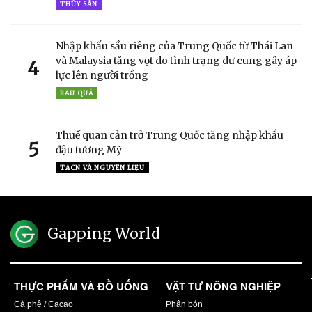
THỦY SẢN
Nhập khẩu sầu riêng của Trung Quốc từ Thái Lan
và Malaysia tăng vọt do tình trạng dư cung gây áp
4
lực lên người trồng
RAU QUẢ
Thuế quan cản trở Trung Quốc tăng nhập khẩu
5
đậu tương Mỹ
TACN VÀ NGUYÊN LIỆU
Gapping World
THỰC PHẨM VÀ ĐỒ UỐNG
VẬT TƯ NÔNG NGHIỆP
Cà phê / Cacao
Phân bón