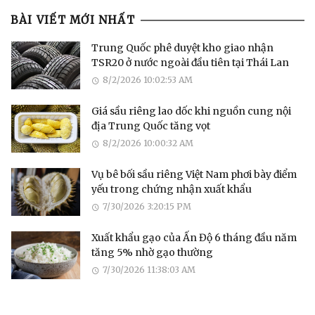
BÀI VIẾT MỚI NHẤT
Trung Quốc phê duyệt kho giao nhận
TSR20 ở nước ngoài đầu tiên tại Thái Lan
8/2/2026 10:02:53 AM
Giá sầu riêng lao dốc khi nguồn cung nội
địa Trung Quốc tăng vọt
8/2/2026 10:00:32 AM
Vụ bê bối sầu riêng Việt Nam phơi bày điểm
yếu trong chứng nhận xuất khẩu
7/30/2026 3:20:15 PM
Xuất khẩu gạo của Ấn Độ 6 tháng đầu năm
tăng 5% nhờ gạo thường
7/30/2026 11:38:03 AM