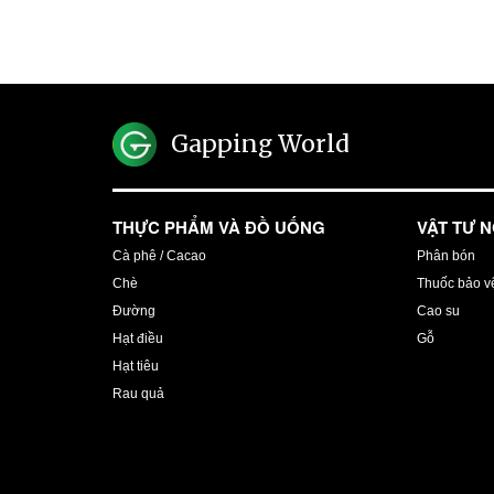
Gapping World
THỰC PHẨM VÀ ĐỒ UỐNG
VẬT TƯ 
Cà phê / Cacao
Phân bón
Chè
Thuốc bảo vệ
Đường
Cao su
Hạt điều
Gỗ
Hạt tiêu
Rau quả