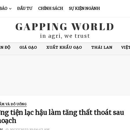
 BÁO
ĐẦU TƯ
CHÍNH SÁCH
SỰ KIỆN NGÀNH
GAPPING WORLD
in agri, we trust
COVID-19
MỸ
HOA KỲ
DỊCH TẢ LỢN
NHẬP KH
XUẤT KHẨU CÁ TRA
CHĂN NUÔI LỢN
GIÁ CÀ PHÊ
N ĐỘ
GIÁ GẠO
XUẤT KHẨU GẠO
THÁI LAN
VIỆ
ẨM VÀ ĐỒ UỐNG
ng tiện lạc hậu làm tăng thất thoát sau
hoạch
N
10/27/2022 10:56:47 AM