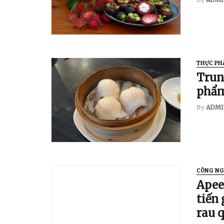
THỰC PH
Trun
phẩ
By
ADMI
CÔNG NG
Apee
tiến 
rau 