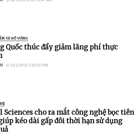
ẨM VÀ ĐỒ UỐNG
g Quốc thúc đẩy giảm lãng phí thực
m
N
11/2/2021 5:20:21 PM
HỆ
l Sciences cho ra mắt công nghệ bọc tiên
giúp kéo dài gấp đôi thời hạn sử dụng
quả