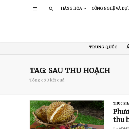
HÀNG HÓA
CÔNG NGHỆ VÀ DỰ
XUẤT KHẨU TÔM
XUẤT KHẨU THỦY SẢN
GIÁ TÔM
TRUNG QUỐC
Ấ
TAG: SAU THU HOẠCH
Tổng có 3 kết quả
THỰC PH
Phươ
thu 
By
ADMI