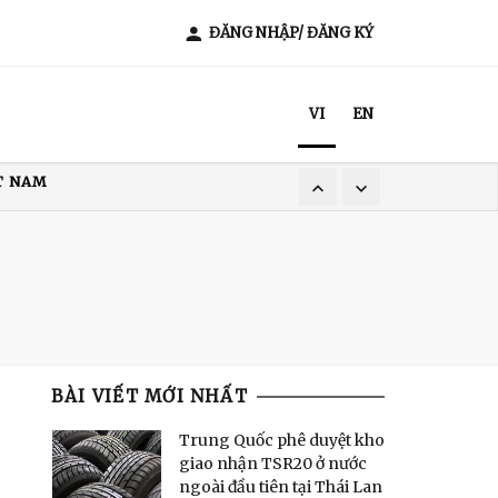
ĐĂNG NHẬP/ ĐĂNG KÝ
VI
EN
ẨU GẠO
XUẤT KHẨU CÀ PHÊ
T NAM
BÀI VIẾT MỚI NHẤT
Trung Quốc phê duyệt kho
giao nhận TSR20 ở nước
ngoài đầu tiên tại Thái Lan