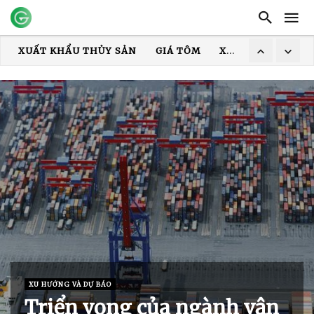
XUẤT KHẨU THỦY SẢN
GIÁ TÔM
XUẤT KHẨU CÁ TRA
TRUNG QUỐC
ẤN ĐỘ
GIÁ GẠO
XUẤT KHẨU GẠO
XUẤT KHẨU TÔM
COVID-19
MỸ
HOA KỲ
DỊCH
XU HƯỚNG VÀ DỰ BÁO
Triển vọng của ngành vận