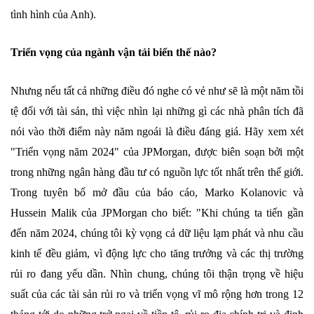
tình hình của Anh).
Triển vọng của ngành vận tải biển thế nào?
Nhưng nếu tất cả những điều đó nghe có vẻ như sẽ là một năm tồi
tệ đối với tài sản, thì việc nhìn lại những gì các nhà phân tích đã
nói vào thời điểm này năm ngoái là điều đáng giá. Hãy xem xét
"Triển vọng năm 2024" của JPMorgan, được biên soạn bởi một
trong những ngân hàng đầu tư có nguồn lực tốt nhất trên thế giới.
Trong tuyên bố mở đầu của báo cáo, Marko Kolanovic và
Hussein Malik của JPMorgan cho biết: "Khi chúng ta tiến gần
đến năm 2024, chúng tôi kỳ vọng cả dữ liệu lạm phát và nhu cầu
kinh tế đều giảm, vì động lực cho tăng trưởng và các thị trường
rủi ro đang yếu dần. Nhìn chung, chúng tôi thận trọng về hiệu
suất của các tài sản rủi ro và triển vọng vĩ mô rộng hơn trong 12