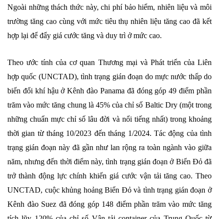
Ngoài những thách thức này, chi phí bảo hiểm, nhiên liệu và môi
trường tăng cao cùng với mức tiêu thụ nhiên liệu tăng cao đã kết
hợp lại để đẩy giá cước tăng và duy trì ở mức cao.
Theo ước tính của cơ quan Thương mại và Phát triển của Liên
hợp quốc (UNCTAD), tình trạng gián đoạn do mực nước thấp do
biến đổi khí hậu ở Kênh đào Panama đã đóng góp 49 điểm phần
trăm vào mức tăng chung là 45% của chỉ số Baltic Dry (một trong
những chuẩn mực chỉ số lâu đời và nổi tiếng nhất) trong khoảng
thời gian từ tháng 10/2023 đến tháng 1/2024. Tác động của tình
trạng gián đoạn này đã gần như lan rộng ra toàn ngành vào giữa
năm, nhưng đến thời điểm này, tình trạng gián đoạn ở Biển Đỏ đã
trở thành động lực chính khiến giá cước vận tải tăng cao. Theo
UNCTAD, cuộc khủng hoảng Biển Đỏ và tình trạng gián đoạn ở
Kênh đào Suez đã đóng góp 148 điểm phần trăm vào mức tăng
tích lũy 120% của chỉ số Vận tải container của Trung Quốc từ