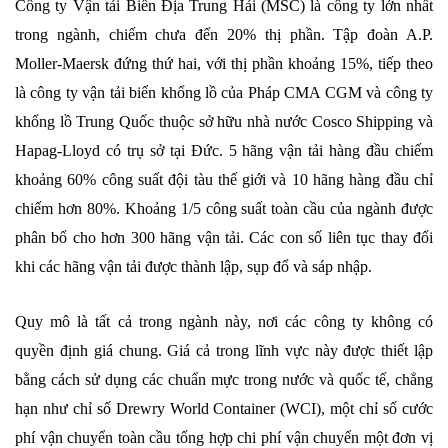
Công ty Vận tải Biển Địa Trung Hải (MSC) là công ty lớn nhất
trong ngành, chiếm chưa đến 20% thị phần. Tập đoàn A.P.
Moller-Maersk đứng thứ hai, với thị phần khoảng 15%, tiếp theo
là công ty vận tải biển khổng lồ của Pháp CMA CGM và công ty
khổng lồ Trung Quốc thuộc sở hữu nhà nước Cosco Shipping và
Hapag-Lloyd có trụ sở tại Đức. 5 hãng vận tải hàng đầu chiếm
khoảng 60% công suất đội tàu thế giới và 10 hãng hàng đầu chỉ
chiếm hơn 80%. Khoảng 1/5 công suất toàn cầu của ngành được
phân bổ cho hơn 300 hãng vận tải. Các con số liên tục thay đổi
khi các hãng vận tải được thành lập, sụp đổ và sáp nhập.
Quy mô là tất cả trong ngành này, nơi các công ty không có
quyền định giá chung. Giá cả trong lĩnh vực này được thiết lập
bằng cách sử dụng các chuẩn mực trong nước và quốc tế, chẳng
hạn như chỉ số Drewry World Container (WCI), một chỉ số cước
phí vận chuyển toàn cầu tổng hợp chi phí vận chuyển một đơn vị