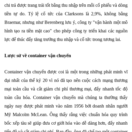
chi trả được trang trải tốt bằng thu nhập trên mỗi cổ phiếu và dòng
tiền tự do. Tỷ lệ cổ tức của Clarksons là 2,9%, không bằng
Braemar, nhưng như Berenberg lưu ý, công ty "vận hành một mô
hình tạo ra tiền mặt cao" cho phép công ty triển khai các nguồn
lực để thúc đẩy tăng trưởng thu nhập và cổ tức trong tương lai.
Lược sử về container vận chuyển
Container vận chuyển được coi là một trong những phát minh vĩ
đại nhất của thế kỷ 20 vì nó đã tạo nên cuộc cách mạng thương
mại toàn cầu và cắt giảm chi phí thương mại, đẩy nhanh tốc độ
toàn cầu hóa. Container vận chuyển mà chúng ta thường thấy
ngày nay được phát minh vào năm 1956 bởi doanh nhân người
Mỹ Malcolm McLean. Ông thấy rằng việc chuẩn hóa quy trình
bốc xếp tàu sẽ giúp đưa cơ giới hóa vào dễ dàng hơn, đẩy nhanh
tiến độ và cắt giảm chi phí. Ban đầu, ông đã chế tạo một container