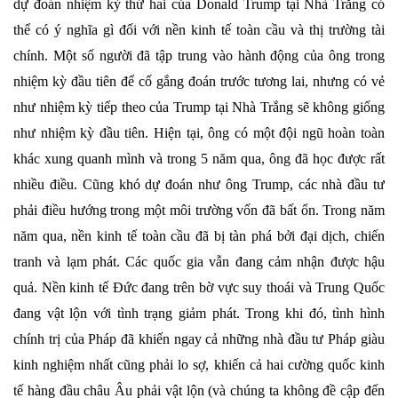
dự đoán nhiệm kỳ thứ hai của Donald Trump tại Nhà Trắng có
thể có ý nghĩa gì đối với nền kinh tế toàn cầu và thị trường tài
chính. Một số người đã tập trung vào hành động của ông trong
nhiệm kỳ đầu tiên để cố gắng đoán trước tương lai, nhưng có vẻ
như nhiệm kỳ tiếp theo của Trump tại Nhà Trắng sẽ không giống
như nhiệm kỳ đầu tiên. Hiện tại, ông có một đội ngũ hoàn toàn
khác xung quanh mình và trong 5 năm qua, ông đã học được rất
nhiều điều. Cũng khó dự đoán như ông Trump, các nhà đầu tư
phải điều hướng trong một môi trường vốn đã bất ổn. Trong năm
năm qua, nền kinh tế toàn cầu đã bị tàn phá bởi đại dịch, chiến
tranh và lạm phát. Các quốc gia vẫn đang cảm nhận được hậu
quả. Nền kinh tế Đức đang trên bờ vực suy thoái và Trung Quốc
đang vật lộn với tình trạng giảm phát. Trong khi đó, tình hình
chính trị của Pháp đã khiến ngay cả những nhà đầu tư Pháp giàu
kinh nghiệm nhất cũng phải lo sợ, khiến cả hai cường quốc kinh
tế hàng đầu châu Âu phải vật lộn (và chúng ta không đề cập đến