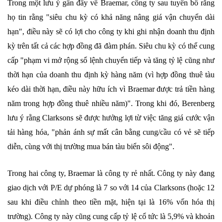
Trong một lưu ý gần đây về Braemar, công ty sau tuyên bố rằng
họ tin rằng "siêu chu kỳ có khả năng nâng giá vận chuyển dài
hạn", điều này sẽ có lợi cho công ty khi ghi nhận doanh thu định
kỳ trên tất cả các hợp đồng đã đàm phán. Siêu chu kỳ có thể cung
cấp "phạm vi mở rộng sổ lệnh chuyển tiếp và tăng tỷ lệ cũng như
thời hạn của doanh thu định kỳ hàng năm (vì hợp đồng thuê tàu
kéo dài thời hạn, điều này hữu ích vì Braemar được trả tiền hàng
năm trong hợp đồng thuê nhiều năm)". Trong khi đó, Berenberg
lưu ý rằng Clarksons sẽ được hưởng lợi từ việc tăng giá cước vận
tải hàng hóa, "phản ánh sự mất cân bằng cung/cầu có vẻ sẽ tiếp
diễn, cùng với thị trường mua bán tàu biển sôi động".
Trong hai công ty, Braemar là công ty rẻ nhất. Công ty này đang
giao dịch với P/E dự phóng là 7 so với 14 của Clarksons (hoặc 12
sau khi điều chỉnh theo tiền mặt, hiện tại là 16% vốn hóa thị
trường). Công ty này cũng cung cấp tỷ lệ cổ tức là 5,9% và khoản