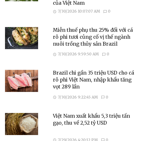
của Việt Nam
7/30/2026 10:07:07 AM
0
Miễn thuế phụ thu 25% đối với cá
rô phi tươi củng cố vị thế ngành
nuôi trồng thủy sản Brazil
7/30/2026 9:59:50 AM
0
Brazil chi gần 35 triệu USD cho cá
rô phi Việt Nam, nhập khẩu tăng
vọt 289 lần
7/30/2026 9:22:45 AM
0
Việt Nam xuất khẩu 5,3 triệu tấn
gạo, thu về 2,52 tỷ USD
7/29/2026 4:20:12 PM
0