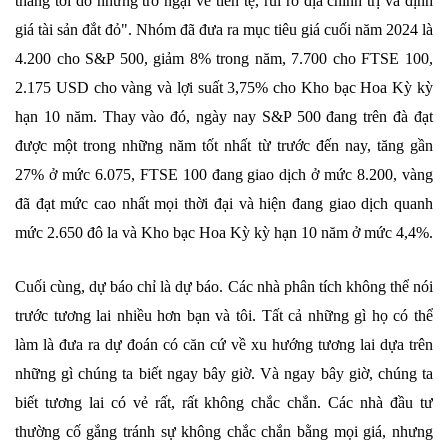
tháng tới do những trở ngại về tiền tệ, rủi ro địa chính trị và định
giá tài sản đắt đỏ". Nhóm đã đưa ra mục tiêu giá cuối năm 2024 là
4.200 cho S&P 500, giảm 8% trong năm, 7.700 cho FTSE 100,
2.175 USD cho vàng và lợi suất 3,75% cho Kho bạc Hoa Kỳ kỳ
hạn 10 năm. Thay vào đó, ngày nay S&P 500 đang trên đà đạt
được một trong những năm tốt nhất từ ​​trước đến nay, tăng gần
27% ở mức 6.075, FTSE 100 đang giao dịch ở mức 8.200, vàng
đã đạt mức cao nhất mọi thời đại và hiện đang giao dịch quanh
mức 2.650 đô la và Kho bạc Hoa Kỳ kỳ hạn 10 năm ở mức 4,4%.
Cuối cùng, dự báo chỉ là dự báo. Các nhà phân tích không thể nói
trước tương lai nhiều hơn bạn và tôi. Tất cả những gì họ có thể
làm là đưa ra dự đoán có căn cứ về xu hướng tương lai dựa trên
những gì chúng ta biết ngay bây giờ. Và ngay bây giờ, chúng ta
biết tương lai có vẻ rất, rất không chắc chắn. Các nhà đầu tư
thường cố gắng tránh sự không chắc chắn bằng mọi giá, nhưng