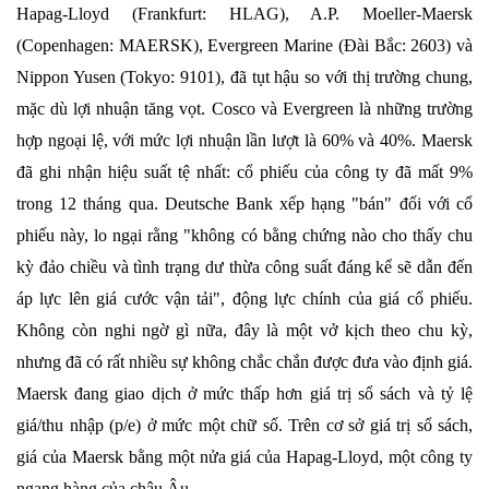
Hapag-Lloyd (Frankfurt: HLAG), A.P. Moeller-Maersk
(Copenhagen: MAERSK), Evergreen Marine (Đài Bắc: 2603) và
Nippon Yusen (Tokyo: 9101), đã tụt hậu so với thị trường chung,
mặc dù lợi nhuận tăng vọt. Cosco và Evergreen là những trường
hợp ngoại lệ, với mức lợi nhuận lần lượt là 60% và 40%. Maersk
đã ghi nhận hiệu suất tệ nhất: cổ phiếu của công ty đã mất 9%
trong 12 tháng qua. Deutsche Bank xếp hạng "bán" đối với cổ
phiếu này, lo ngại rằng "không có bằng chứng nào cho thấy chu
kỳ đảo chiều và tình trạng dư thừa công suất đáng kể sẽ dẫn đến
áp lực lên giá cước vận tải", động lực chính của giá cổ phiếu.
Không còn nghi ngờ gì nữa, đây là một vở kịch theo chu kỳ,
nhưng đã có rất nhiều sự không chắc chắn được đưa vào định giá.
Maersk đang giao dịch ở mức thấp hơn giá trị sổ sách và tỷ lệ
giá/thu nhập (p/e) ở mức một chữ số. Trên cơ sở giá trị sổ sách,
giá của Maersk bằng một nửa giá của Hapag-Lloyd, một công ty
ngang hàng của châu Âu.