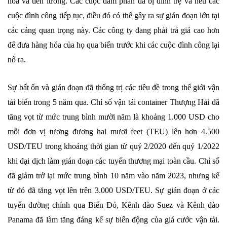
hóa và tiền lương. Các cuộc đàm phán đã bị đình trệ và nếu các
cuộc đình công tiếp tục, điều đó có thể gây ra sự gián đoạn lớn tại
các cảng quan trọng này. Các công ty đang phải trả giá cao hơn
để đưa hàng hóa của họ qua biển trước khi các cuộc đình công lại
nổ ra.
Sự bất ổn và gián đoạn đã thống trị các tiêu đề trong thế giới vận
tải biển trong 5 năm qua. Chỉ số vận tải container Thượng Hải đã
tăng vọt từ mức trung bình mười năm là khoảng 1.000 USD cho
mỗi đơn vị tương đương hai mươi feet (TEU) lên hơn 4.500
USD/TEU trong khoảng thời gian từ quý 2/2020 đến quý 1/2022
khi đại dịch làm gián đoạn các tuyến thương mại toàn cầu. Chỉ số
đã giảm trở lại mức trung bình 10 năm vào năm 2023, nhưng kể
từ đó đã tăng vọt lên trên 3.000 USD/TEU. Sự gián đoạn ở các
tuyến đường chính qua Biển Đỏ, Kênh đào Suez và Kênh đào
Panama đã làm tăng đáng kể sự biến động của giá cước vận tải.