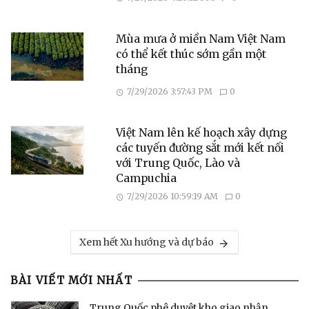
Mùa mưa ở miền Nam Việt Nam
có thể kết thúc sớm gần một
tháng
7/29/2026 3:57:43 PM
0
Việt Nam lên kế hoạch xây dựng
các tuyến đường sắt mới kết nối
với Trung Quốc, Lào và
Campuchia
7/29/2026 10:59:19 AM
0
Xem hết Xu hướng và dự báo
BÀI VIẾT MỚI NHẤT
Trung Quốc phê duyệt kho giao nhận