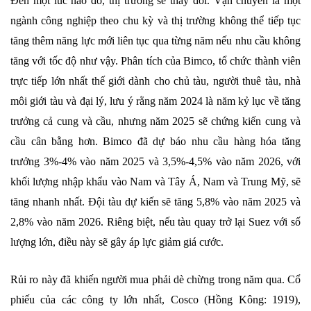
Đến một lúc nào đó, thị trường sẽ thay đổi. Vận chuyển là một
ngành công nghiệp theo chu kỳ và thị trường không thể tiếp tục
tăng thêm năng lực mới liên tục qua từng năm nếu nhu cầu không
tăng với tốc độ như vậy. Phân tích của Bimco, tổ chức thành viên
trực tiếp lớn nhất thế giới dành cho chủ tàu, người thuê tàu, nhà
môi giới tàu và đại lý, lưu ý rằng năm 2024 là năm kỷ lục về tăng
trưởng cả cung và cầu, nhưng năm 2025 sẽ chứng kiến ​​cung và
cầu cân bằng hơn. Bimco đã dự báo nhu cầu hàng hóa tăng
trưởng 3%-4% vào năm 2025 và 3,5%-4,5% vào năm 2026, với
khối lượng nhập khẩu vào Nam và Tây Á, Nam và Trung Mỹ, sẽ
tăng nhanh nhất. Đội tàu dự kiến ​​sẽ tăng 5,8% vào năm 2025 và
2,8% vào năm 2026. Riêng biệt, nếu tàu quay trở lại Suez với số
lượng lớn, điều này sẽ gây áp lực giảm giá cước.
Rủi ro này đã khiến người mua phải dè chừng trong năm qua. Cổ
phiếu của các công ty lớn nhất, Cosco (Hồng Kông: 1919),